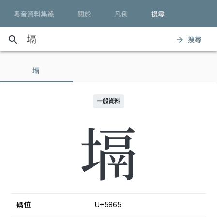
粵音資料集叢
關於
凡例
搜尋
search
搜尋
arrow_forward
塥
一般資料
塥
碼位
U+5865