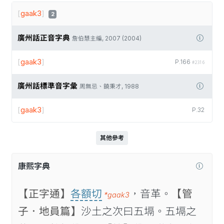
[
gaak3
]
2
廣州話正音字典
詹伯慧主編, 2007 (2004)
[
gaak3
]
P.166
#2316
廣州話標準音字彙
周無忌、饒秉才, 1988
[
gaak3
]
P.32
其他參考
康熙字典
【正字通】
各額切
，音革。
【管
*gaak3
子．地員篇】
沙土之次曰五塥。五塥之