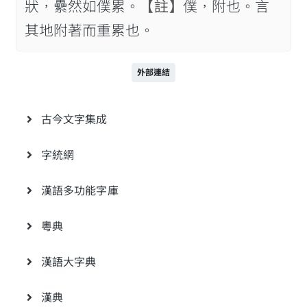
狀，纍然如僕累。
【註】
僕，附也。言
其地附著而重累也。
外部連結
古今文字集成
字統網
漢語多功能字庫
粵典
漢語大字典
漢典