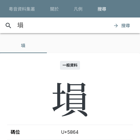
粵音資料集叢
關於
凡例
搜尋
search
搜尋
arrow_forward
塤
一般資料
塤
碼位
U+5864