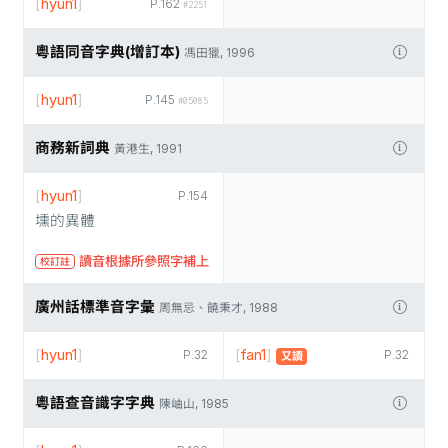
[
hyun1
]
P.162
#2251
粵語同音字典(增訂本)
馮田獵, 1996
[
hyun1
]
P.145
#05085
商務新詞典
黃港生, 1991
[
hyun1
]
P.154
壎的異體
讀音根據所參照字補上
校訂註
廣州話標準音字彙
周無忌、饒秉才, 1988
[
hyun1
]
[
fan1
]
P.32
P.32
又讀
粵語查音識字字典
陳岫山, 1985