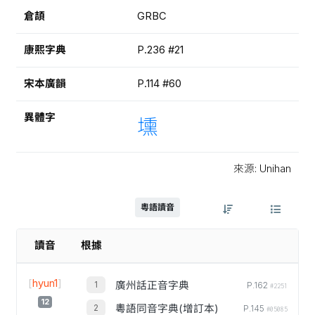
倉頡
GRBC
康熙字典
P.236 #21
宋本廣韻
P.114 #60
異體字
壎
來源: Unihan
粵語讀音
讀音
根據
[
hyun1
]
廣州話正音字典
P.162
#2251
12
粵語同音字典(增訂本)
P.145
#05085