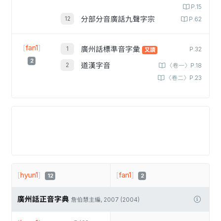
P.15
分部分音廣話九聲字宗
P.62
[
fan1
]
廣州話標準音字彙
P.32
又讀
2
道漢字音
〈卷一〉P.18
〈卷二〉P.23
[
hyun1
]
[
fan1
]
12
2
廣州話正音字典
詹伯慧主編, 2007 (2004)