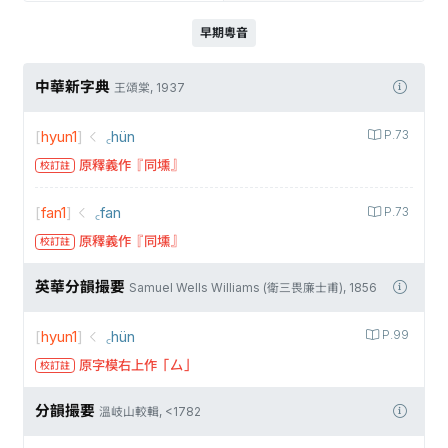
早期粵音
中華新字典
王頌棠, 1937
[
hyun1
]
꜀hün
P.73
原釋義作『同壎』
校訂註
[
fan1
]
꜀fan
P.73
原釋義作『同壎』
校訂註
英華分韻撮要
Samuel Wells Williams (衛三畏廉士甫), 1856
[
hyun1
]
꜀hün
P.99
原字模右上作「厶」
校訂註
分韻撮要
溫岐山較輯, <1782