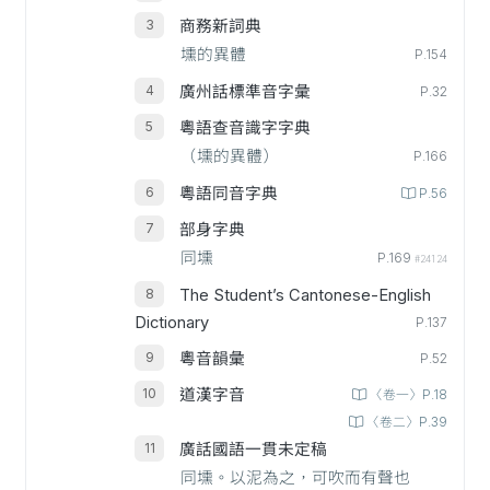
商務新詞典
壎的異體
P.154
廣州話標準音字彙
P.32
粵語查音識字字典
（壎的異體）
P.166
粵語同音字典
P.56
部身字典
同壎
P.169
#24124
The Student’s Cantonese-English
Dictionary
P.137
粵音韻彙
P.52
道漢字音
〈卷一〉P.18
〈卷二〉P.39
廣話國語一貫未定稿
同壎。以泥為之，可吹而有聲也