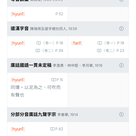
[
hyun1
]
P.52
道漢字音
陳瑞祺及道字總社同人, 1939
[
hyun1
]
[
fan1
]
〈卷一〉P.18
〈卷一〉P.18
〈卷二〉P.39
〈卷二〉P.23
廣話國語一貫未定稿
李澹愚、林仲堅、李月華, 1916
[
hyun1
]
P.15
同壎。以泥為之，可吹而
有聲也
分部分音廣話九聲字宗
李春華, 1914
[
hyun1
]
P.62