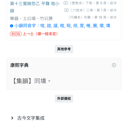
第十三鴛婉怨乙 平聲 喧小
〈壁魚本〉下卷‧第 9 頁‧前半
韻
〈六桂本〉三卷‧第 1 頁‧前半
〈尺牘本〉利集‧第 18 頁‧前半
樂器，土曰塤，竹曰篪
小韻同音字：喧, 諠, 諼, 暄, 晅, 烜, 萱, 棬, 圈, 儇, 壎
上→土（據一經本定）
校訂註
其他參考
康熙字典
【集韻】
同壎。
外部連結
古今文字集成