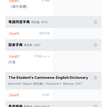
[
hyun1
]
P.166
（壎的異體）
粵語同音字典
馮田獵, 1974
[
hyun1
]
P.56
部身字典
馮思禹, 1967
[
hyun1
]
P.169
#24124
同壎
The Student’s Cantonese-English Dictionary
Bernard F. Meyer (馬奕猷), Theodore F. Wempe, 1947
[
hyun1
]
P.137
粵音韻彙
黃錫凌, 1980 (1941)