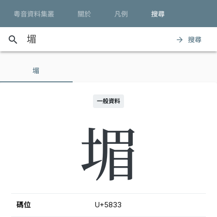
粵音資料集叢
關於
凡例
搜尋
search
搜尋
arrow_forward
堳
一般資料
堳
碼位
U+5833