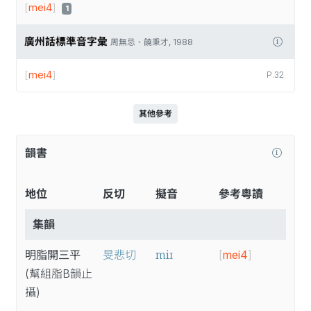
[
mei4
]
1
廣州話標準音字彙
周無忌、饒秉才, 1988
[
mei4
]
P.32
其他參考
韻書
地位
反切
擬音
參考粵讀
集韻
miɪ
明脂開三平
旻悲切
[
mei4
]
(幫
組
脂B
韻
止
攝
)