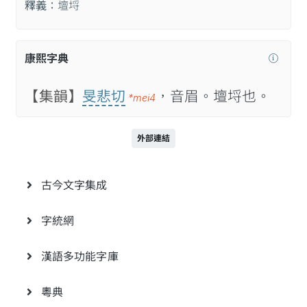
釋義：
壇埒
康熙字典
【集韻】
旻悲切
，音眉。壇埒也。
*mei4
外部連結
古今文字集成
字統網
漢語多功能字庫
粵典