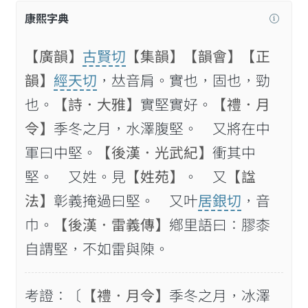
康熙字典
【廣韻】
古賢切
【集韻】
【韻會】
【正
韻】
經天切
，𠀤音肩。實也，固也，勁
也。
【詩．大雅】
實堅實好。
【禮．月
令】
季冬之月，水澤腹堅。 又將在中
軍曰中堅。
【後漢．光武紀】
衝其中
堅。 又姓。見
【姓苑】
。 又
【諡
法】
彰義掩過曰堅。 又叶
居銀切
，音
巾。
【後漢．雷義傳】
鄕里語曰：膠桼
自謂堅，不如雷與𨻰。
考證：〔
【禮．月令】
季冬之月，冰澤