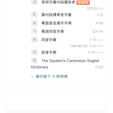
常用字廣州話讀音表
建議讀音
P.53
#765
廣州話標準音字彙
P.31
粵語查音識字字典
P.153
粵語同音字典
P.40
同音字彙
P.70
#1547
〈1997修訂本〉P.81
#1547
部身字典
P.76
#12412
The Student’s Cantonese-English
Dictionary
P.210
顯示餘下 6 個根據