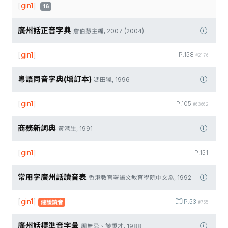
[
gin1
]
16
廣州話正音字典
詹伯慧主編, 2007 (2004)
[
gin1
]
P.158
#2176
粵語同音字典(增訂本)
馮田獵, 1996
[
gin1
]
P.105
#03602
商務新詞典
黃港生, 1991
[
gin1
]
P.151
常用字廣州話讀音表
香港教育署語文教育學院中文系, 1992
[
gin1
]
P.53
建議讀音
#765
廣州話標準音字彙
周無忌、饒秉才, 1988