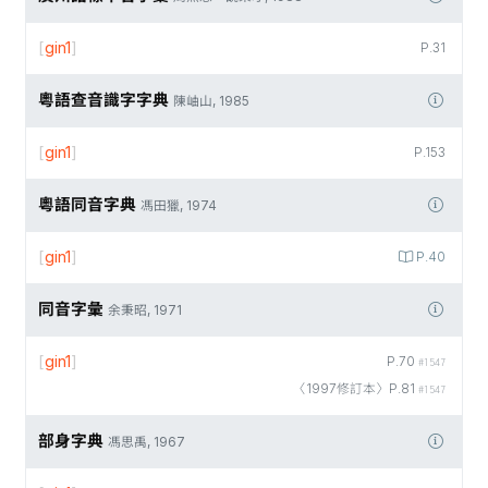
[
gin1
]
P.31
粵語查音識字字典
陳岫山, 1985
[
gin1
]
P.153
粵語同音字典
馮田獵, 1974
[
gin1
]
P.40
同音字彙
余秉昭, 1971
[
gin1
]
P.70
#1547
〈1997修訂本〉P.81
#1547
部身字典
馮思禹, 1967