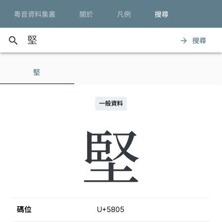
粵音資料集叢
關於
凡例
搜尋
search
搜尋
arrow_forward
堅
一般資料
堅
碼位
U+5805