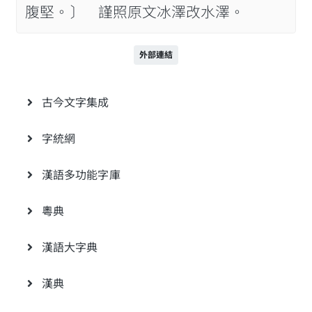
腹堅。〕 謹照原文冰澤改水澤。
外部連結
古今文字集成
字統網
漢語多功能字庫
粵典
漢語大字典
漢典