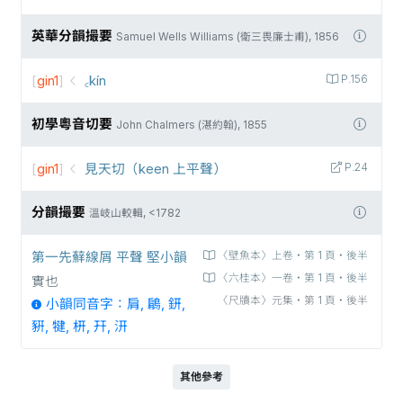
英華分韻撮要
Samuel Wells Williams (衛三畏廉士甫), 1856
[
gin1
]
꜀kín
P.156
初學粵音切要
John Chalmers (湛約翰), 1855
[
gin1
]
見天切（keen 上平聲）
P.24
分韻撮要
溫岐山較輯, <1782
第一先蘚線屑 平聲 堅小韻
〈壁魚本〉上卷‧第 1 頁‧後半
〈六桂本〉一卷‧第 1 頁‧後半
實也
〈尺牘本〉元集‧第 1 頁‧後半
小韻同音字：肩, 鵳, 鈃,
豣, 犍, 枅, 幵, 汧
其他參考