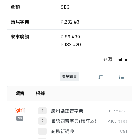
倉頡
SEG
康熙字典
P.232 #3
宋本廣韻
P.89 #39
P.133 #20
來源: Unihan
粵語讀音
讀音
根據
[
gin1
]
廣州話正音字典
P.158
#2176
16
粵語同音字典(增訂本)
P.105
#03602
商務新詞典
P.151