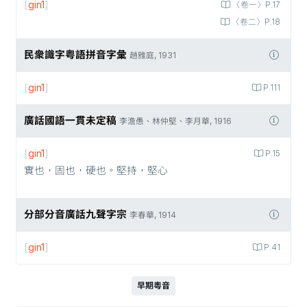
[
gin1
]
〈卷一〉P.17
〈卷二〉P.18
民衆識字粤語拼音字彙
趙雅庭, 1931
[
gin1
]
P.111
廣話國語一貫未定稿
李澹愚、林仲堅、李月華, 1916
[
gin1
]
P.15
實也，固也，硬也。堅持，堅心
分部分音廣話九聲字宗
李春華, 1914
[
gin1
]
P.41
早期粵音