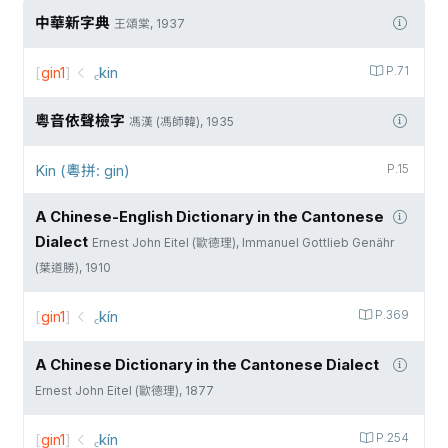
中華新字典
王頌棠, 1937
[
gin1
]
꜀kin
P.71
粵音依聲檢字
馮漢 (馮師韓), 1935
Kin (粵拼: gin)
P.15
A Chinese-English Dictionary in the Cantonese
Dialect
Ernest John Eitel (歐德理), Immanuel Gottlieb Genähr
(葉道勝), 1910
[
gin1
]
꜀kín
P.369
A Chinese Dictionary in the Cantonese Dialect
Ernest John Eitel (歐德理), 1877
[
gin1
]
꜀kín
P.254