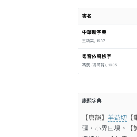
書名
中華新字典
王頌棠, 1937
粵音依聲檢字
馮漢 (馮師韓), 1935
康熙字典
【唐韻】
羊益切
【
疆，小界曰埸。
【