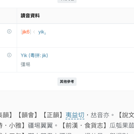
讀音資料
[
jik6
]
yik꜇
Yik (粵拼: jik)
彊埸
其他參考
集韻】
【韻會】
【正韻】
夷益切
，𠀤音亦。
【說
詩．小雅】
疆埸翼翼。
【前漢．食貨志】
瓜瓠果