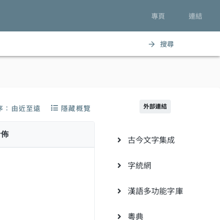
專頁
連結
搜尋
arrow_forward
外部連結
序：由近至遠
隱藏概覽
分佈
古今文字集成
字統網
漢語多功能字庫
粵典