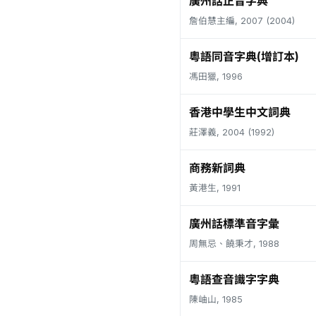
廣州話正音字典
詹伯慧主編, 2007 (2004)
粵語同音字典(增訂本)
馮田獵, 1996
香港中學生中文詞典
莊澤義, 2004 (1992)
商務新詞典
黃港生, 1991
廣州話標準音字彙
周無忌、饒秉才, 1988
粵語查音識字字典
陳岫山, 1985