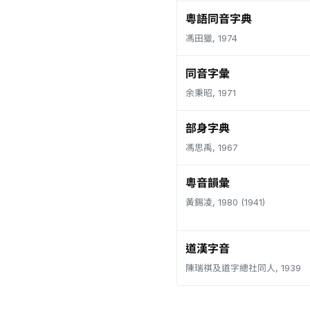
粵語同音字典
馮田獵, 1974
同音字彙
余秉昭, 1971
部身字典
馮思禹, 1967
粵音韻彙
黃錫凌, 1980 (1941)
道漢字音
陳瑞祺及道字總社同人, 1939