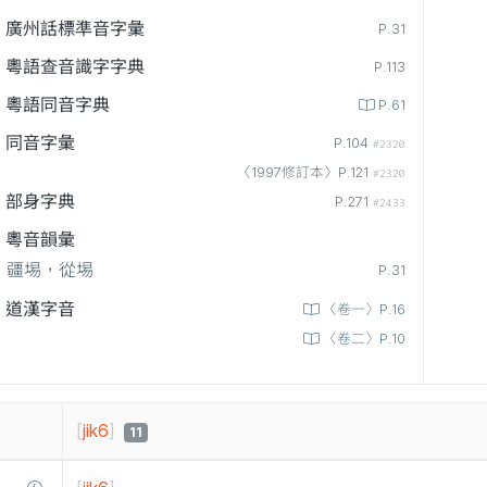
廣州話標準音字彙
P.31
粵語查音識字字典
P.113
粵語同音字典
P.61
同音字彙
P.104
#2320
〈1997修訂本〉P.121
#2320
部身字典
P.271
#2433
粵音韻彙
疆埸，從埸
P.31
道漢字音
〈卷一〉P.16
〈卷二〉P.10
[
jik6
]
11