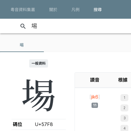
粵音資料集叢
關於
凡例
搜尋
search
埸
一般資料
埸
讀音
根據
[
jik6
]
11
碼位
U+57F8