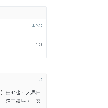
P.70
P.53
文】
田畔也。大界曰
蓏，殖于疆埸。 又