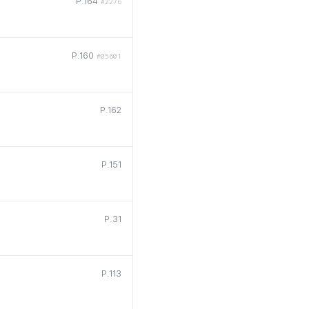
P.164
#2276
P.160
#05601
P.162
P.151
P.31
P.113