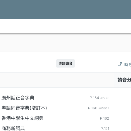
粵語讀音
時
讀音
廣州話正音字典
P.164
#2276
粵語同音字典(增訂本)
P.160
#05601
香港中學生中文詞典
P.162
商務新詞典
P.151