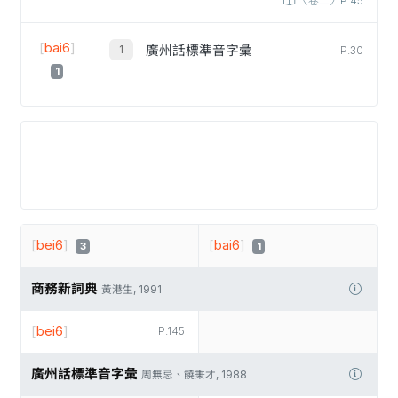
〈卷二〉P.45
[
bai6
]
廣州話標準音字彙
P.30
1
[
bei6
]
[
bai6
]
3
1
商務新詞典
黃港生, 1991
[
bei6
]
P.145
廣州話標準音字彙
周無忌、饒秉才, 1988