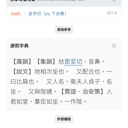
[
bai6
]
並世切（py 下去聲）
P.8
其他參考
康熙字典
【廣韻】
【集韻】
𠀤
毘至切
，音鼻。
【說文】
地相次坒也。 又配合也。一
曰比肩也。 又人名。衞夫人貞子，名
坒。 又與陛通。
【賈誼．治安策】
人
君如堂，羣臣如坒。一作陛。
外部連結