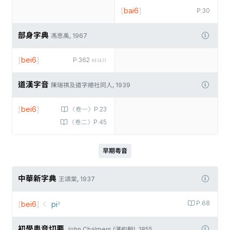
[
bai6
]
P.30
部身字典
馮思禹, 1967
[
bei6
]
P.362
#43431
道漢字音
陳瑞祺及道字總社同人, 1939
[
bei6
]
〈卷一〉P.23
〈卷二〉P.45
早期粵音
中華新字典
王頌棠, 1937
[
bei6
]
pi꜅
P.68
初學粵音切要
John Chalmers (湛約翰), 1855