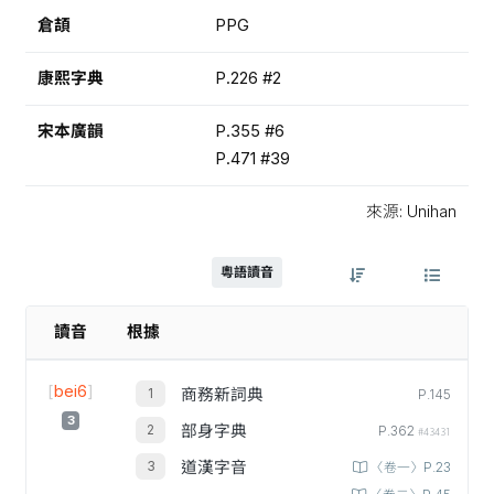
倉頡
PPG
康熙字典
P.226 #2
宋本廣韻
P.355 #6
P.471 #39
來源: Unihan
粵語讀音
讀音
根據
[
bei6
]
商務新詞典
P.145
3
部身字典
P.362
#43431
道漢字音
〈卷一〉P.23