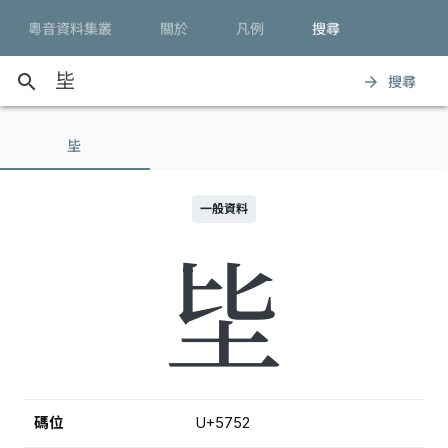
粵音資料集叢
關於
凡例
搜尋
search
搜尋
arrow_forward
坒
一般資料
坒
碼位
U+5752