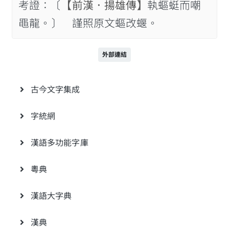
考證：〔
【前漢．揚雄傳】
執𧏺蜓而嘲
黽龍。〕 謹照原文𧏺改蝘。
外部連結
古今文字集成
字統網
漢語多功能字庫
粵典
漢語大字典
漢典