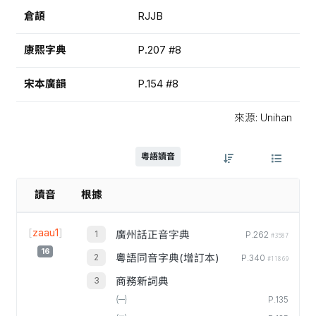
倉頡
RJJB
康熙字典
P.207 #8
宋本廣韻
P.154 #8
來源: Unihan
粵語讀音
讀音
根據
[
zaau1
]
廣州話正音字典
P.262
#3587
16
粵語同音字典(增訂本)
P.340
#11869
商務新詞典
㈠
P.135