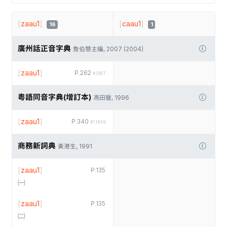
[
zaau1
]
[
caau1
]
16
1
廣州話正音字典
詹伯慧主編, 2007 (2004)
[
zaau1
]
P.262
#3587
粵語同音字典(增訂本)
馮田獵, 1996
[
zaau1
]
P.340
#11869
商務新詞典
黃港生, 1991
[
zaau1
]
P.135
㈠
[
zaau1
]
P.135
㈡