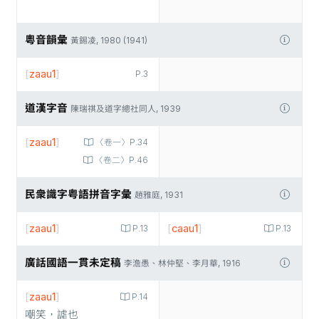
粵音韻彙
黃錫凌, 1980 (1941)
[
zaau1
]
P.3
道漢字音
陳瑞祺及道字總社同人, 1939
[
zaau1
]
〈卷一〉P.34
〈卷二〉P.46
民衆識字粤語拼音字彙
趙雅庭, 1931
[
zaau1
]
[
caau1
]
P.13
P.13
廣話國語一貫未定稿
李澹愚、林仲堅、李月華, 1916
[
zaau1
]
P.14
嘲笑，謔也