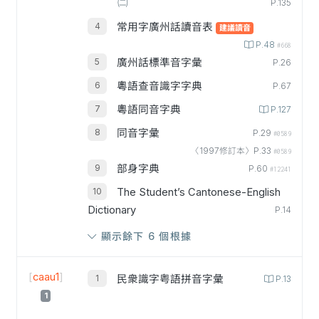
㈡
P.135
常用字廣州話讀音表
建議讀音
P.48
#668
廣州話標準音字彙
P.26
粵語查音識字字典
P.67
粵語同音字典
P.127
同音字彙
P.29
#0589
〈1997修訂本〉P.33
#0589
部身字典
P.60
#12241
The Student’s Cantonese-English
Dictionary
P.14
顯示餘下 6 個根據
[
caau1
]
民衆識字粤語拼音字彙
P.13
1