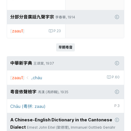
分部分音廣話九聲字宗
李春華, 1914
[
zaau1
]
P.23
早期粵音
中華新字典
王頌棠, 1937
[
zaau1
]
꜀cháu
P.60
粵音依聲檢字
馮漢 (馮師韓), 1935
Chāu (粵拼: zaau)
P.3
A Chinese-English Dictionary in the Cantonese
Dialect
Ernest John Eitel (歐德理), Immanuel Gottlieb Genähr