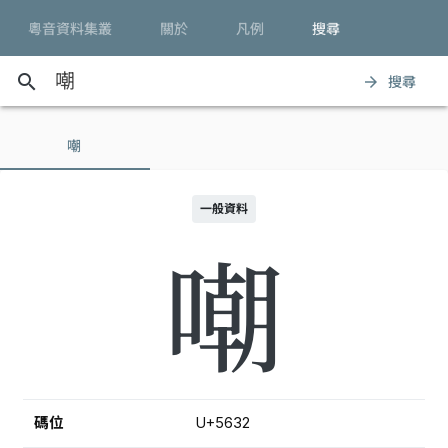
粵音資料集叢
關於
凡例
搜尋
search
搜尋
arrow_forward
嘲
一般資料
嘲
碼位
U+5632