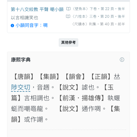
第十八交絞教 平聲 嘲小韻
〈壁魚本〉下卷‧第 22 頁‧後半
〈六桂本〉三卷‧第 20 頁‧後半
以言相譏笑也
〈尺牘本〉利集‧第 40 頁‧前半
小韻同音字：啁
其他參考
康熙字典
【唐韻】
【集韻】
【韻會】
【正韻】
𠀤
陟交切
，音䞴。
【說文】
謔也。
【玉
篇】
言相調也。
【前漢．揚雄傳】
執蝘
蜓而嘲黽龍。
【說文】
通作啁。
【集
韻】
或作謿。