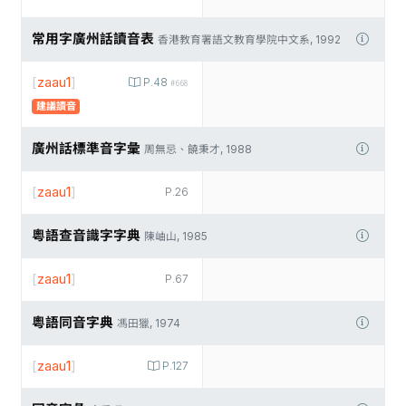
常用字廣州話讀音表
香港教育署語文教育學院中文系, 1992
[
zaau1
]
P.48
#668
建議讀音
廣州話標準音字彙
周無忌、饒秉才, 1988
[
zaau1
]
P.26
粵語查音識字字典
陳岫山, 1985
[
zaau1
]
P.67
粵語同音字典
馮田獵, 1974
[
zaau1
]
P.127