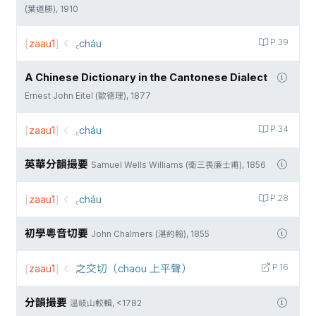
(葉道勝), 1910
[
zaau1
]
꜀cháu
P.39
A Chinese Dictionary in the Cantonese Dialect
Ernest John Eitel (歐德理), 1877
[
zaau1
]
꜀cháu
P.34
英華分韻撮要
Samuel Wells Williams (衛三畏廉士甫), 1856
[
zaau1
]
꜀cháu
P.28
初學粵音切要
John Chalmers (湛約翰), 1855
[
zaau1
]
之交切（chaou 上平聲）
P.16
分韻撮要
溫岐山較輯, <1782