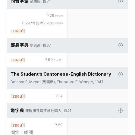
同音字彙
余秉昭, 1971
P.29
#0589
〈1997修訂本〉P.33
#0589
[
zaau1
]
部身字典
馮思禹, 1967
[
zaau1
]
P.60
#12241
The Student’s Cantonese-English Dictionary
Bernard F. Meyer (馬奕猷), Theodore F. Wempe, 1947
[
zaau1
]
P.14
道字典
陳瑞祺及道字總社同人, 1941
[
zaau1
]
P.60
嘲笑，嘲諷