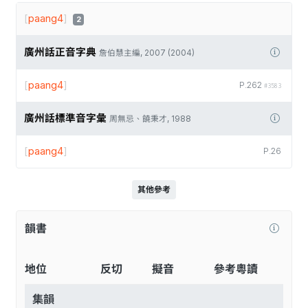
[
paang4
]
2
廣州話正音字典
詹伯慧主編, 2007 (2004)
[
paang4
]
P.262
#3583
廣州話標準音字彙
周無忌、饒秉才, 1988
[
paang4
]
P.26
其他參考
韻書
地位
反切
擬音
參考粵讀
集韻