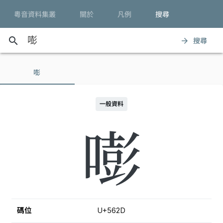
粵音資料集叢
關於
凡例
搜尋
search
搜尋
arrow_forward
嘭
一般資料
嘭
碼位
U+562D