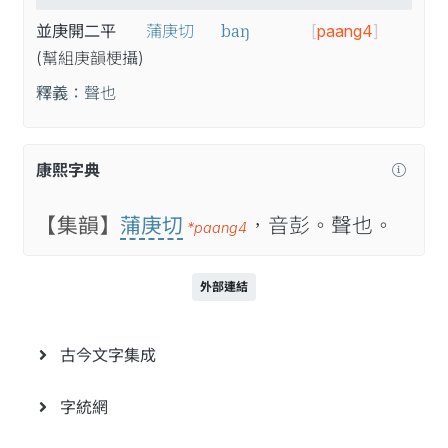
baŋ
並庚開二平
蒲庚切
[
paang4
]
(幫
組
庚
韻
梗
攝
)
釋義：
聲也
康熙字典
【集韻】
蒲庚切
，音彭。聲也。
*paang4
外部連結
古今文字集成
字統網