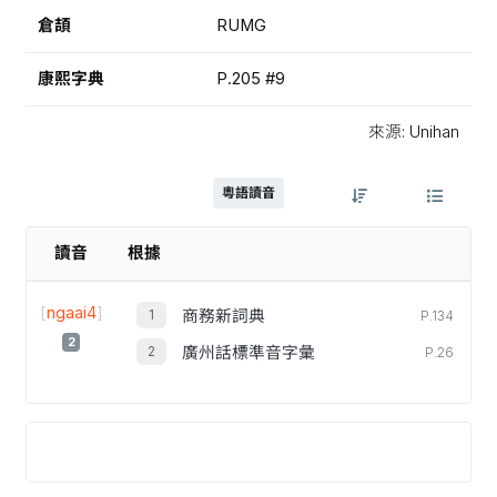
倉頡
RUMG
康熙字典
P.205 #9
來源: Unihan
粵語讀音
讀音
根據
[
ngaai4
]
商務新詞典
P.134
2
廣州話標準音字彙
P.26