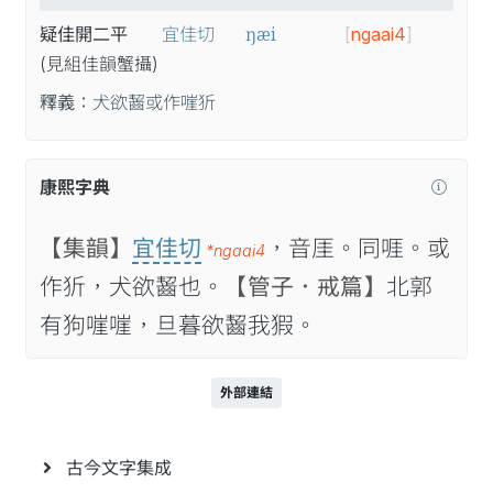
ŋæi
疑佳開二平
宜佳切
[
ngaai4
]
(見
組
佳
韻
蟹
攝
)
釋義：
犬欲齧或作嘊㹞
康熙字典
【集韻】
宜佳切
，音厓。同啀。或
*ngaai4
作㹞，犬欲齧也。
【管子．戒篇】
北郭
有狗嘊嘊，旦暮欲齧我猳。
外部連結
古今文字集成