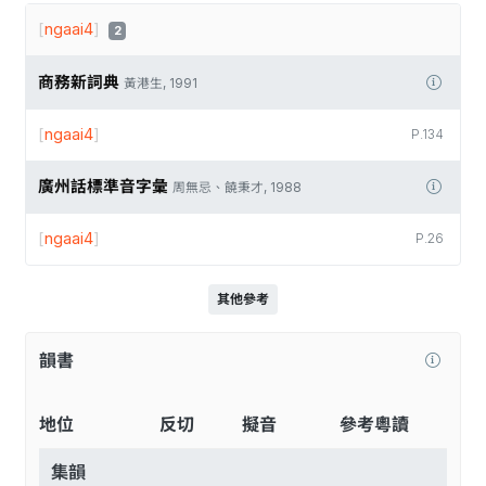
[
ngaai4
]
2
商務新詞典
黃港生, 1991
[
ngaai4
]
P.134
廣州話標準音字彙
周無忌、饒秉才, 1988
[
ngaai4
]
P.26
其他參考
韻書
地位
反切
擬音
參考粵讀
集韻