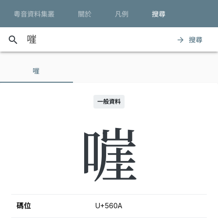
粵音資料集叢
關於
凡例
搜尋
search
搜尋
arrow_forward
嘊
一般資料
嘊
碼位
U+560A