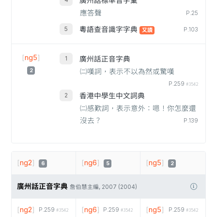
廣州話標準音字彙
應答聲
P.25
粵語查音識字字典
P.103
又讀
[
ng5
]
廣州話正音字典
2
㈡嘆詞，表示不以為然或驚嘆
P.259
#3542
香港中學生中文詞典
㈡感歎詞，表示意外：嗯！你怎麼還
沒去？
P.139
[
ng2
]
[
ng6
]
[
ng5
]
6
5
2
廣州話正音字典
詹伯慧主編, 2007 (2004)
[
ng2
]
[
ng6
]
[
ng5
]
P.259
P.259
P.259
#3542
#3542
#3542