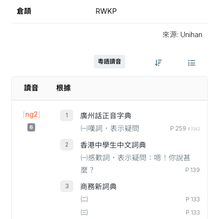
倉頡
RWKP
來源: Unihan
粵語讀音
讀音
根據
[
ng2
]
廣州話正音字典
6
㈠嘆詞，表示疑問
P.259
#3542
香港中學生中文詞典
㈠感歎詞，表示疑問：嗯！你說甚
麼？
P.139
商務新詞典
㈡
P.133
㈢
P.133