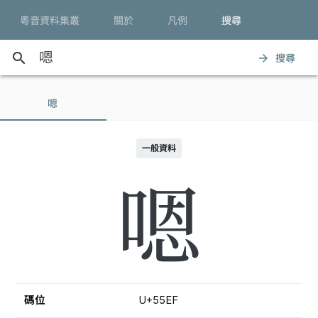
粵音資料集叢
關於
凡例
搜尋
search
搜尋
arrow_forward
嗯
一般資料
嗯
碼位
U+55EF