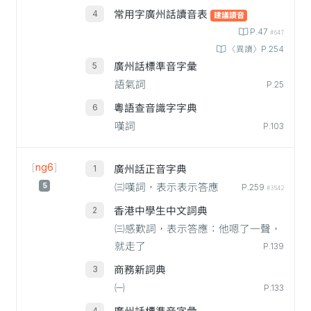
常用字廣州話讀音表
建議讀音
P.47
#647
〈異讀〉P.254
廣州話標準音字彙
語氣詞
P.25
粵語查音識字字典
嘆詞
P.103
[
ng6
]
廣州話正音字典
5
㈢嘆詞，表示表示答應
P.259
#3542
香港中學生中文詞典
㈢感歎詞，表示答應：他嗯了一聲，
就走了
P.139
商務新詞典
㈠
P.133