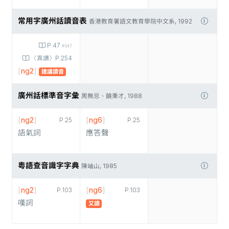
常用字廣州話讀音表
香港教育署語文教育學院中文系, 1992
P.47
#647
〈異讀〉P.254
[
ng2
]
建議讀音
廣州話標準音字彙
周無忌、饒秉才, 1988
[
ng2
]
[
ng6
]
P.25
P.25
語氣詞
應答聲
粵語查音識字字典
陳岫山, 1985
[
ng2
]
[
ng6
]
P.103
P.103
嘆詞
又讀