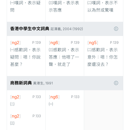
㈠嘆詞，表示疑
㈢嘆詞，表示表
㈡嘆詞，表示不
問
示答應
以為然或驚嘆
香港中學生中文詞典
莊澤義, 2004 (1992)
[
ng2
]
[
ng6
]
[
ng5
]
P.139
P.139
P.139
㈠感歎詞，表示
㈢感歎詞，表示
㈡感歎詞，表示
疑問：嗯！你說
答應：他嗯了一
意外：嗯！你怎
甚麼？
聲，就走了
麼還沒去？
商務新詞典
黃港生, 1991
[
ng2
]
[
ng6
]
P.133
P.133
㈡
㈠
[
ng2
]
P.133
㈢