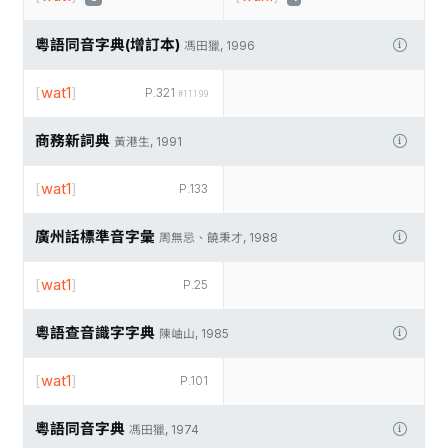
粵語同音字典(增訂本)
馮田獵, 1996
[
wat1
]
P.321
#11199
商務新詞典
黃港生, 1991
[
wat1
]
P.133
廣州話標準音字彙
周無忌、饒秉才, 1988
[
wat1
]
P.25
粵語查音識字字典
陳岫山, 1985
[
wat1
]
P.101
粵語同音字典
馮田獵, 1974