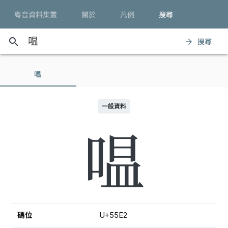
粵音資料集叢
關於
凡例
搜尋
search
搜尋
arrow_forward
嗢
一般資料
嗢
碼位
U+55E2