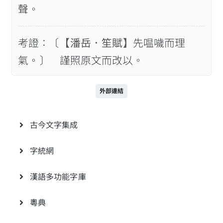
聲。
考證：〔
【潘岳．笙賦】
先嗢噦而理
氣。〕 謹照原文而改以。
外部連結
古今文字集成
字統網
漢語多功能字庫
粵典