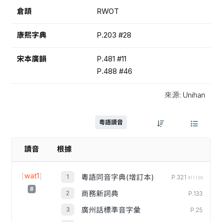
倉頡
RWOT
康熙字典
P.203 #28
宋本廣韻
P.481 #11
P.488 #46
來源: Unihan
粵語讀音
讀音
根據
[
wat1
]
粵語同音字典(增訂本)
P.321
#11199
8
商務新詞典
P.133
廣州話標準音字彙
P.25