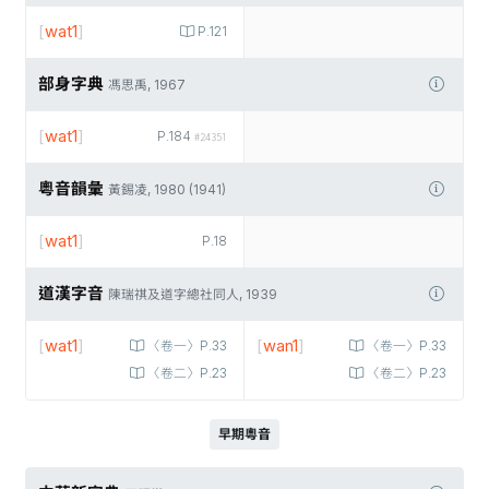
[
wat1
]
P.121
部身字典
馮思禹, 1967
[
wat1
]
P.184
#24351
粵音韻彙
黃錫凌, 1980 (1941)
[
wat1
]
P.18
道漢字音
陳瑞祺及道字總社同人, 1939
[
wat1
]
[
wan1
]
〈卷一〉P.33
〈卷一〉P.33
〈卷二〉P.23
〈卷二〉P.23
早期粵音