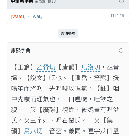
中華新字典
王頌棠, 1937
[
waat1
]
wát꜆
P.59
其他參考
康熙字典
【玉篇】
乙骨切
【唐韻】
烏沒切
，𠀤音
搵。
【說文】
咽也。
【潘岳．笙賦】
援
鳴笙而將吹，先嗢噦以理氣。
【註】
咽
中先噦而理氣也。一曰嗢噦，吐飮之
貌。 又
【廣韻】
複姓，後魏書有嗢盆
氏。又三字姓，嗢石蘭氏。 又
【集
韻】
烏八切
，音穵。義同。嗢字从口𥁕