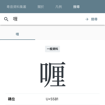
粵音資料集叢
關於
凡例
搜尋
search
搜尋
arrow_forward
喱
一般資料
喱
碼位
U+55B1