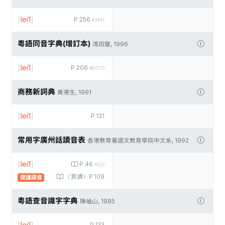
[
lei1
]
P.256
#3497
粵語同音字典(增訂本)
馮田獵, 1996
[
lei1
]
P.206
#07173
商務新詞典
黃港生, 1991
[
lei1
]
P.131
常用字廣州話讀音表
香港教育署語文教育學院中文系, 1992
[
lei1
]
P.46
#623
〈異讀〉P.109
建議讀音
粵語查音識字字典
陳岫山, 1985