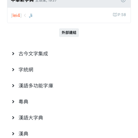
中華新字典
王頌棠, 1937
[
lei4
]
꜁li
P.58
外部連結
古今文字集成
字統網
漢語多功能字庫
粵典
漢語大字典
漢典