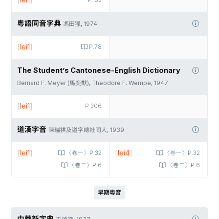
[
lei1
]
P.133
粵語同音字典
馮田獵, 1974
[
lei1
]
P.78
The Student’s Cantonese-English Dictionary
Bernard F. Meyer (馬奕猷), Theodore F. Wempe, 1947
[
lei1
]
P.306
道漢字音
陳瑞祺及道字總社同人, 1939
[
lei1
]
[
lei4
]
〈卷一〉P.32
〈卷一〉P.32
〈卷二〉P.6
〈卷二〉P.6
早期粵音