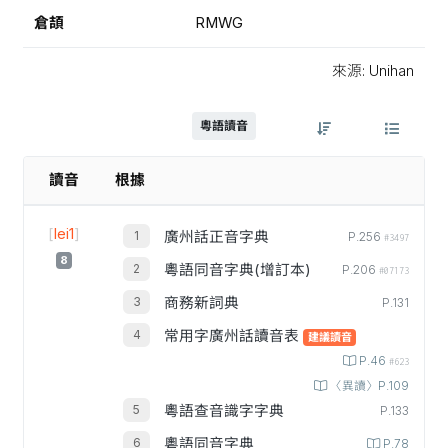
倉頡
RMWG
來源: Unihan
粵語讀音
讀音
根據
[
lei1
]
廣州話正音字典
P.256
#3497
8
粵語同音字典(增訂本)
P.206
#07173
商務新詞典
P.131
常用字廣州話讀音表
建議讀音
P.46
#623
〈異讀〉P.109
粵語查音識字字典
P.133
粵語同音字典
P.78