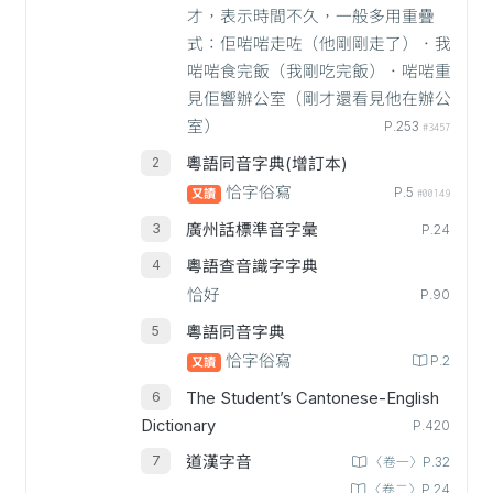
才，表示時間不久，一般多用重疊
式：佢啱啱走咗（他剛剛走了）．我
啱啱食完飯（我剛吃完飯）．啱啱重
見佢響辦公室（剛才還看見他在辦公
室）
P.253
#3457
粵語同音字典(增訂本)
恰字俗寫
P.5
又讀
#00149
廣州話標準音字彙
P.24
粵語查音識字字典
恰好
P.90
粵語同音字典
恰字俗寫
P.2
又讀
The Student’s Cantonese-English
Dictionary
P.420
道漢字音
〈卷一〉P.32
〈卷二〉P.24