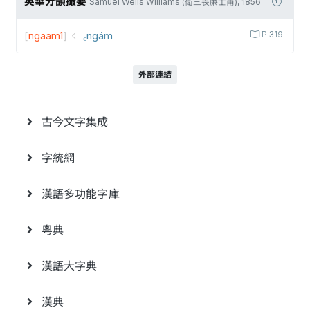
英華分韻撮要
Samuel Wells Williams (衛三畏廉士甫), 1856
[
ngaam1
]
꜀ngám
P.319
外部連結
古今文字集成
字統網
漢語多功能字庫
粵典
漢語大字典
漢典