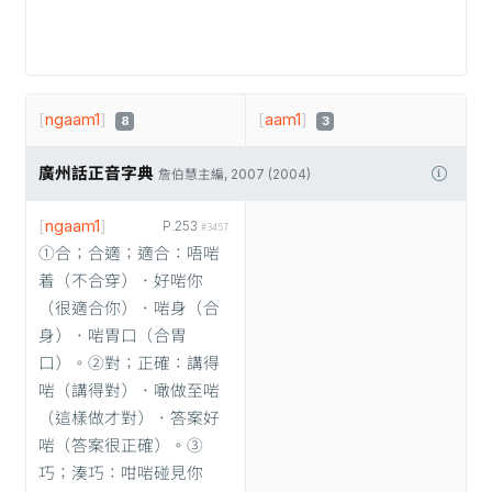
[
ngaam1
]
[
aam1
]
8
3
廣州話正音字典
詹伯慧主編, 2007 (2004)
[
ngaam1
]
P.253
#3457
①合；合適；適合：唔啱
着（不合穿）．好啱你
（很適合你）．啱身（合
身）．啱胃口（合胃
口）。②對；正確：講得
啱（講得對）．噉做至啱
（這樣做才對）．答案好
啱（答案很正確）。③
巧；湊巧：咁啱碰見你