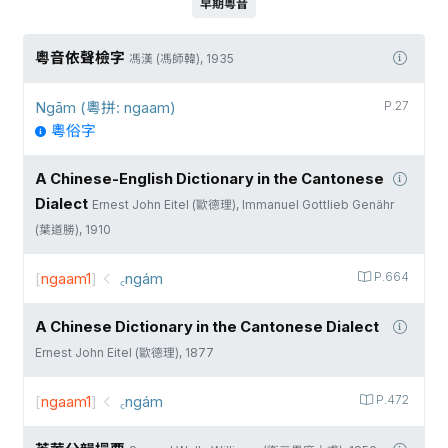
早期粵音
粵音依聲檢字
馮漢 (馮師韓), 1935
Ngām (粵拼: ngaam)
P.27
粵俗字
A Chinese-English Dictionary in the Cantonese
Dialect
Ernest John Eitel (歐德理), Immanuel Gottlieb Genähr
(葉道勝), 1910
[
ngaam1
]
꜀ngám
P.664
A Chinese Dictionary in the Cantonese Dialect
Ernest John Eitel (歐德理), 1877
[
ngaam1
]
꜀ngám
P.472