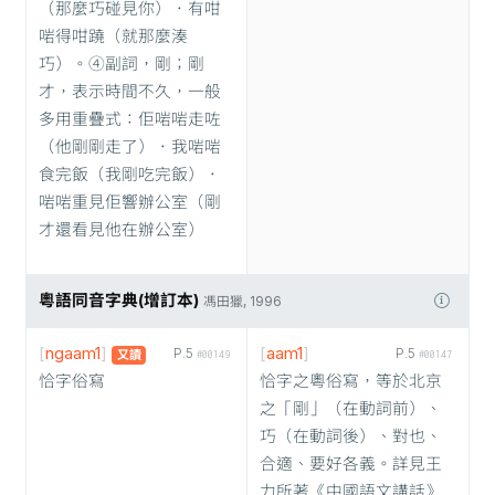
（那麼巧碰見你）．有咁
啱得咁蹺（就那麼湊
巧）。④副詞，剛；剛
才，表示時間不久，一般
多用重疊式：佢啱啱走咗
（他剛剛走了）．我啱啱
食完飯（我剛吃完飯）．
啱啱重見佢響辦公室（剛
才還看見他在辦公室）
粵語同音字典(增訂本)
馮田獵, 1996
[
ngaam1
]
[
aam1
]
P.5
P.5
又讀
#00149
#00147
恰字俗寫
恰字之粵俗寫，等於北京
之「剛」（在動詞前）、
巧（在動詞後）、對也、
合適、要好各義。詳見王
力所著《中國語文講話》