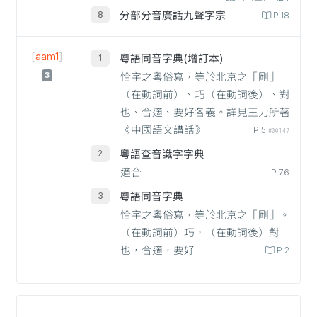
分部分音廣話九聲字宗
P.18
[
aam1
]
粵語同音字典(增訂本)
3
恰字之粵俗寫，等於北京之「剛」
（在動詞前）、巧（在動詞後）、對
也、合適、要好各義。詳見王力所著
《中國語文講話》
P.5
#00147
粵語查音識字字典
適合
P.76
粵語同音字典
恰字之粵俗寫，等於北京之「剛」。
（在動詞前）巧，（在動詞後）對
也，合適，要好
P.2