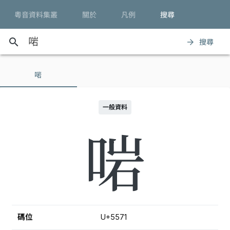
粵音資料集叢
關於
凡例
搜尋
search
搜尋
arrow_forward
啱
一般資料
啱
碼位
U+5571