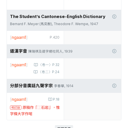
The Student’s Cantonese-English Dictionary
Bernard F. Meyer (馬奕猷), Theodore F. Wempe, 1947
[
ngaam1
]
P.420
道漢字音
陳瑞祺及道字總社同人, 1939
[
ngaam1
]
〈卷一〉P.32
〈卷二〉P.24
分部分音廣話九聲字宗
李春華, 1914
[
ngaam1
]
P.18
原稿作「⿰石岩」，惟
校訂註
字條大字作啱