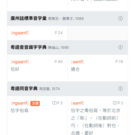
廣州話標準音字彙
周無忌、饒秉才, 1988
[
ngaam1
]
P.24
粵語查音識字字典
陳岫山, 1985
[
ngaam1
]
[
aam1
]
P.90
P.76
恰好
適合
粵語同音字典
馮田獵, 1974
[
ngaam1
]
[
aam1
]
P.2
P.2
又讀
恰字俗寫
恰字之粵俗寫，等於北京
之「剛」。（在動詞前）
巧，（在動詞後）對也，
合適，要好