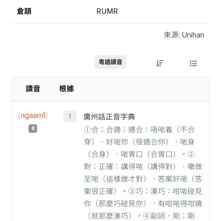
倉頡
RUMR
來源: Unihan
粵語讀音
讀音
根據
[
ngaam1
]
廣州話正音字典
8
①合；合適；適合：唔啱着（不合
穿）．好啱你（很適合你）．啱身
（合身）．啱胃口（合胃口）。②
對；正確：講得啱（講得對）．噉做
至啱（這樣做才對）．答案好啱（答
案很正確）。③巧；湊巧：咁啱碰見
你（那麼巧碰見你）．有咁啱得咁蹺
（就那麼湊巧）。④副詞，剛；剛