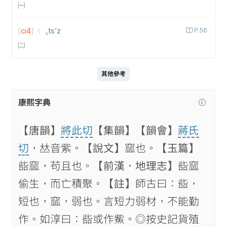
㈠
[
ci4
]
꜁ts’z
P.56
㈡
其他參考
康熙字典
【唐韻】
將此切
【集韻】
【韻會】
蔣氏
切
，𠀤音紫。
【說文】
窳也。
【玉篇】
啙窳，苟且也。
【前漢．地理志】
啙窳
偷生，而亡積聚。
【註】
師古曰：啙，
短也，窳，弱也。言短力弱材，不能勤
作。如淳曰：啙或作鮆。◎按史記貨殖