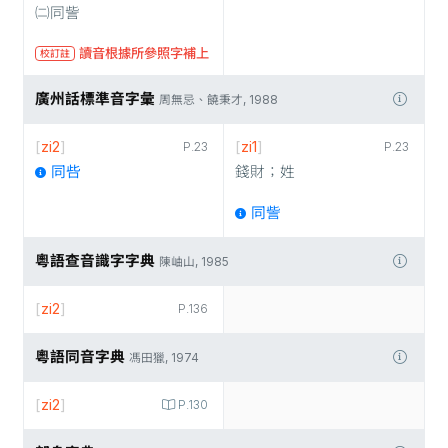
㈡同訾
讀音根據所參照字補上
校訂註
廣州話標準音字彙
周無忌、饒秉才, 1988
[
zi2
]
[
zi1
]
P.23
P.23
同呰
錢財；姓
同訾
粵語查音識字字典
陳岫山, 1985
[
zi2
]
P.136
粵語同音字典
馮田獵, 1974
[
zi2
]
P.130