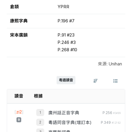
倉頡
YPRR
康熙字典
P.196 #7
宋本廣韻
P.91 #23
P.246 #3
P.268 #10
來源: Unihan
粵語讀音
讀音
根據
[
zi2
]
廣州話正音字典
P.256
#3499
9
粵語同音字典(增訂本)
P.349
#12192