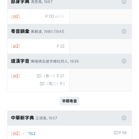
部身字典
馮思禹, 1967
[
zi2
]
P.132
#21211
粵音韻彙
黃錫凌, 1980 (1941)
[
zi2
]
P.22
道漢字音
陳瑞祺及道字總社同人, 1939
[
zi2
]
〈卷一〉P.27
〈卷二〉P.1
早期粵音
中華新字典
王頌棠, 1937
[
zi2
]
꜂tsz
P.56