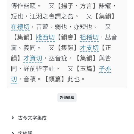
傳作呰窳。 又
【揚子．方言】
啙矲，
短也，江湘之會謂之啙。 又
【集韻】
在禮切
，音薺。弱也，亦短也。 又
【集韻】
牋西切
【韻會】
祖稽切
，𠀤音
齎。義同。 又
【集韻】
才支切
【正
韻】
才資切
，𠀤音疵。
【集韻】
與呰
同，詳前呰字註。 又
【玉篇】
子亦
切
，音積。
【類篇】
此也。
外部連結
古今文字集成
字統網