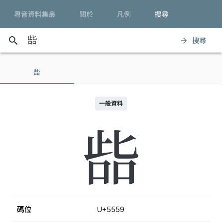
粵音資料集叢
關於
凡例
搜尋
search
搜尋
arrow_forward
啙
一般資料
啙
碼位
U+5559