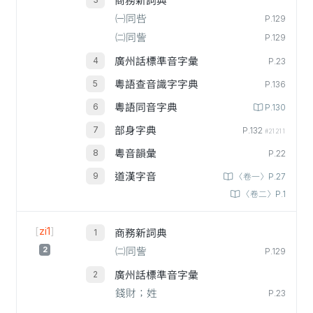
商務新詞典
㈠同呰
P.129
㈡同訾
P.129
廣州話標準音字彙
P.23
粵語查音識字字典
P.136
粵語同音字典
P.130
部身字典
P.132
#21211
粵音韻彙
P.22
道漢字音
〈卷一〉P.27
〈卷二〉P.1
[
zi1
]
商務新詞典
2
㈡同訾
P.129
廣州話標準音字彙
錢財；姓
P.23