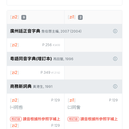
[
zi2
]
[
zi1
]
9
2
廣州話正音字典
詹伯慧主編, 2007 (2004)
[
zi2
]
P.256
#3499
粵語同音字典(增訂本)
馮田獵, 1996
[
zi2
]
P.349
#12192
商務新詞典
黃港生, 1991
[
zi2
]
[
zi1
]
P.129
P.129
㈠同呰
㈡同訾
讀音根據所參照字補上
讀音根據所參照字補上
校訂註
校訂註
[
zi2
]
P.129