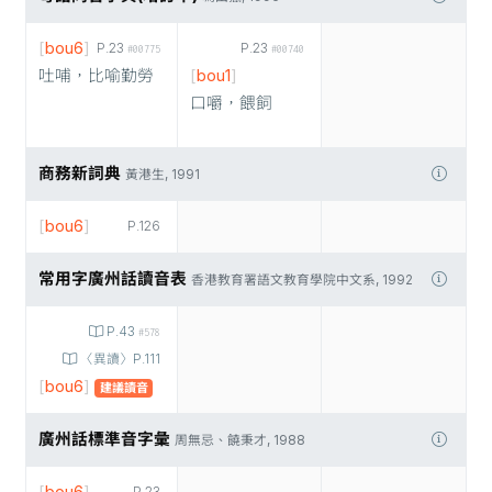
[
bou6
]
P.23
P.23
#00775
#00740
吐哺，比喻勤勞
[
bou1
]
口嚼，餵飼
商務新詞典
黃港生, 1991
[
bou6
]
P.126
常用字廣州話讀音表
香港教育署語文教育學院中文系, 1992
P.43
#578
〈異讀〉P.111
[
bou6
]
建議讀音
廣州話標準音字彙
周無忌、饒秉才, 1988