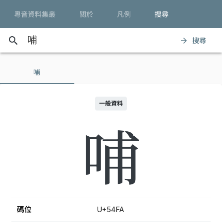
粵音資料集叢
關於
凡例
搜尋
search
搜尋
arrow_forward
哺
一般資料
哺
碼位
U+54FA