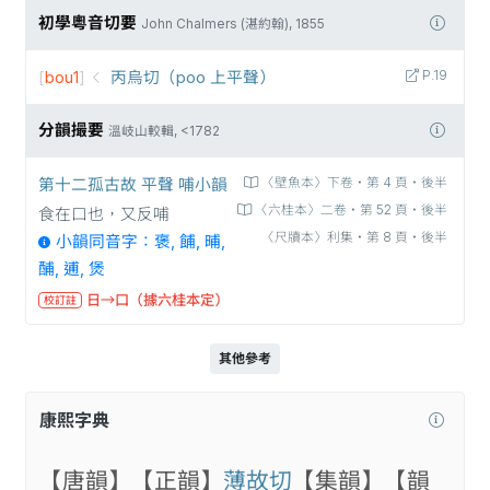
初學粵音切要
John Chalmers (湛約翰), 1855
[
bou1
]
丙烏切（poo 上平聲）
P.19
分韻撮要
溫岐山較輯, <1782
第十二孤古故 平聲 哺小韻
〈壁魚本〉下卷‧第 4 頁‧後半
〈六桂本〉二卷‧第 52 頁‧後半
食在口也，又反哺
〈尺牘本〉利集‧第 8 頁‧後半
小韻同音字：褒, 餔, 晡,
酺, 逋, 煲
日→口（據六桂本定）
校訂註
其他參考
康熙字典
【唐韻】
【正韻】
薄故切
【集韻】
【韻