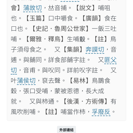
會】
蒲故切
，𠀤音捕。
【說文】
哺咀
也。
【玉篇】
口中嚼食。
【廣韻】
食在
口也。
【史記．魯周公世家】
一飯三吐
哺。
【爾雅．釋鳥】
生哺𪃟。
【註】
鳥
子須母食之。 又
【集韻】
奔謨切
，音
逋。與餔同。詳食部餔字註。 又
匪父
切
，音甫。與㕮同。詳前㕮字註。 又
叶
蒲侯切
，裒去聲。
【易林】
鳥鵲食
穀，張口受哺，蒙被恩德，長大成
就。 又與柿通。
【後漢．方術傳】
有
風吹削哺。
【註】
哺當作柿，
孚廢反
。
外部連結