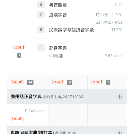
粵音韻彙
P.32
道漢字音
〈卷一〉P.31
〈卷二〉P.53
民衆識字粤語拼音字彙
P.31
[
pou1
]
部身字典
1
㈡同餔
P.67
#12411
[
bou6
]
[
bou1
]
[
pou1
]
14
8
1
廣州話正音字典
詹伯慧主編, 2007 (2004)
P.249
#3402
[
bou6
]
粵語同音字典(增訂本)
馮田獵, 1996