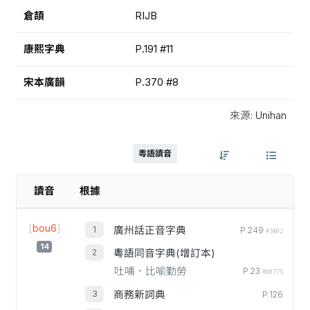
倉頡
RIJB
康熙字典
P.191 #11
宋本廣韻
P.370 #8
來源: Unihan
粵語讀音
讀音
根據
[
bou6
]
廣州話正音字典
P.249
#3402
14
粵語同音字典(增訂本)
吐哺，比喻勤勞
P.23
#00775
商務新詞典
P.126