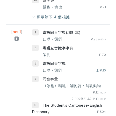
道字典
餵也，食也
P.71
顯示餘下 4 個根據
[
bou1
]
粵語同音字典(增訂本)
8
口嚼，餵飼
P.23
#00740
粵語查音識字字典
哺乳
P.70
粵語同音字典
口嚼，餵飼
P.10
同音字彙
（喂也）哺乳，哺乳器，哺乳動物
P.12
#0237
〈1997修訂本〉P.13
#0237
The Student’s Cantonese-English
Dictionary
P.504