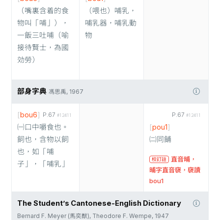
（嘴裏含着的食
（喂也）哺乳，
物叫「哺」），
哺乳器，哺乳動
一飯三吐哺（喻
物
接待賢士，為國
効勞）
部身字典
馮思禹, 1967
[
bou6
]
P.67
P.67
#12411
#12411
㈠口中嚼食也。
[
pou1
]
飼也，含物以飼
㈡同餔
也，如「哺
直音晡，
校訂註
子」，「哺乳」
晡字直音襃，襃讀
bou1
The Student’s Cantonese-English Dictionary
Bernard F. Meyer (馬奕猷), Theodore F. Wempe, 1947