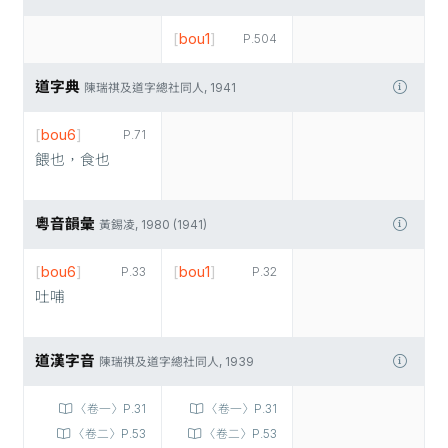
[
bou1
]
P.504
道字典
陳瑞祺及道字總社同人, 1941
[
bou6
]
P.71
餵也，食也
粵音韻彙
黃錫凌, 1980 (1941)
[
bou6
]
[
bou1
]
P.33
P.32
吐哺
道漢字音
陳瑞祺及道字總社同人, 1939
〈卷一〉P.31
〈卷一〉P.31
〈卷二〉P.53
〈卷二〉P.53