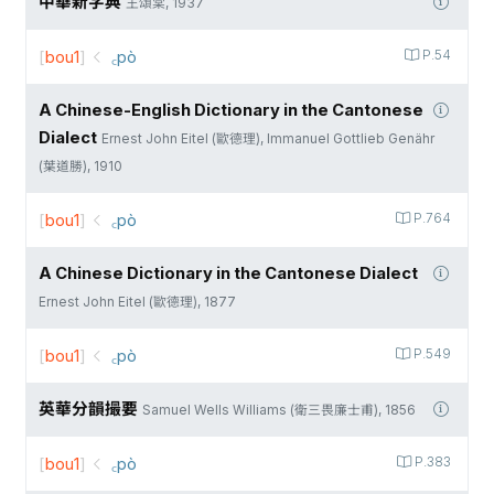
中華新字典
王頌棠, 1937
[
bou1
]
꜀pò
P.54
A Chinese-English Dictionary in the Cantonese
Dialect
Ernest John Eitel (歐德理), Immanuel Gottlieb Genähr
(葉道勝), 1910
[
bou1
]
꜀pò
P.764
A Chinese Dictionary in the Cantonese Dialect
Ernest John Eitel (歐德理), 1877
[
bou1
]
꜀pò
P.549
英華分韻撮要
Samuel Wells Williams (衛三畏廉士甫), 1856
[
bou1
]
꜀pò
P.383