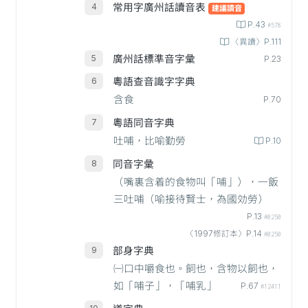
常用字廣州話讀音表
建議讀音
P.43
#578
〈異讀〉P.111
廣州話標準音字彙
P.23
粵語查音識字字典
含食
P.70
粵語同音字典
吐哺，比喻勤勞
P.10
同音字彙
（嘴裏含着的食物叫「哺」），一飯
三吐哺（喻接待賢士，為國効勞）
P.13
#0250
〈1997修訂本〉P.14
#0250
部身字典
㈠口中嚼食也。飼也，含物以飼也，
如「哺子」，「哺乳」
P.67
#12411