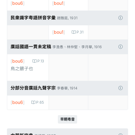
[
bou6
]
[
bou1
]
民衆識字粤語拼音字彙
趙雅庭, 1931
[
bou1
]
P.31
廣話國語一貫未定稿
李澹愚、林仲堅、李月華, 1916
[
bou6
]
P.13
鳥之餵子也
分部分音廣話九聲字宗
李春華, 1914
[
bou6
]
P.65
早期粵音