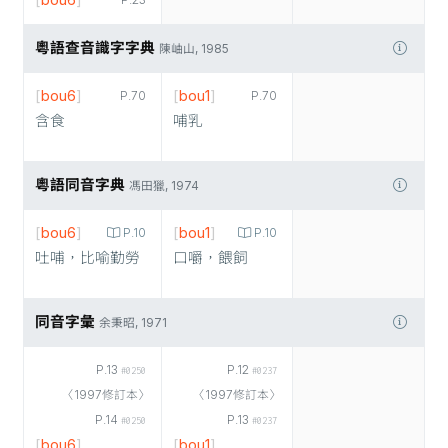
[
bou6
]
P.23
粵語查音識字字典
陳岫山, 1985
[
bou6
]
[
bou1
]
P.70
P.70
含食
哺乳
粵語同音字典
馮田獵, 1974
[
bou6
]
[
bou1
]
P.10
P.10
吐哺，比喻勤勞
口嚼，餵飼
同音字彙
余秉昭, 1971
P.13
P.12
#0250
#0237
〈1997修訂本〉
〈1997修訂本〉
P.14
P.13
#0250
#0237
[
bou6
]
[
bou1
]