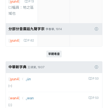
[
jyun4
]
P.13
㈡幅員：地之區
域也
分部分音廣話九聲字宗
李春華, 1914
[
jyun4
]
P.62
早期粵音
中華新字典
王頌棠, 1937
[
jyun4
]
꜁ün
P.53
㈠
[
wan4
]
꜁wan
P.53
㈡