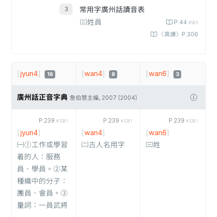
常用字廣州話讀音表
㈢姓員
P.44
#585
〈異讀〉P.306
[
jyun4
]
[
wan4
]
[
wan6
]
16
8
3
廣州話正音字典
詹伯慧主編, 2007 (2004)
P.239
P.239
P.239
#3281
#3281
#3281
[
jyun4
]
[
wan4
]
[
wan6
]
㈠①工作或學習
㈡古人名用字
㈢姓
着的人：服務
員．學員。②某
種織中的分子：
團員．會員。③
量詞：一員武將