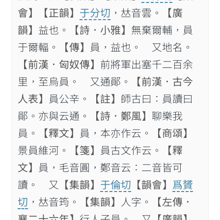
會】
【正韻】
于分切
，𠀤音雲。
【廣
韻】
益也。
【詩．小雅】
無棄爾輔，員
于爾輻。
【傳】
員，益也。 又地名。
【前漢．匈奴傳】
前將軍出塞千二百余
里，至烏員。 又通鄖。
【前漢．古今
人表】
員公辛。
【註】
師古曰：員讀曰
鄖。亦與云通。
【詩．鄭風】
聊樂我
員。
【釋文】
員，本亦作云。
【商頌】
景員維河。
【箋】
員古文作云。
【釋
文】
員，毛音圓，鄭音云：二音皆可
讀。 又
【集韻】
于倫切
【韻會】
爲贇
切
，𠀤音筠。
【集韻】
人字。
【左傳．
襄二十六年】
行人子員。 又
【廣韻】