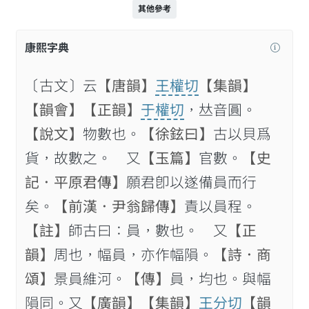
其他參考
康熙字典
〔古文〕云
【唐韻】
王權切
【集韻】
【韻會】
【正韻】
于權切
，𠀤音圓。
【說文】
物數也。
【徐鉉曰】
古以貝爲
貨，故數之。 又
【玉篇】
官數。
【史
記．平原君傳】
願君卽以遂備員而行
矣。
【前漢．尹翁歸傳】
責以員程。
【註】
師古曰：員，數也。 又
【正
韻】
周也，幅員，亦作幅隕。
【詩．商
頌】
景員維河。
【傳】
員，均也。與幅
隕同。又
【廣韻】
【集韻】
王分切
【韻