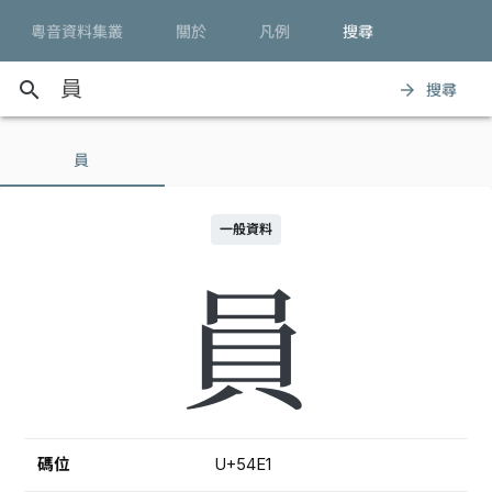
粵音資料集叢
關於
凡例
搜尋
search
搜尋
arrow_forward
員
一般資料
員
碼位
U+54E1