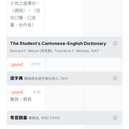
土地之面積也。
（通隕）。（從
貝囗聲，囗音
圍，俗作貟）
The Student’s Cantonese-English Dictionary
Bernard F. Meyer (馬奕猷), Theodore F. Wempe, 1947
[
jyun4
]
P.777
道字典
陳瑞祺及道字總社同人, 1941
[
jyun4
]
P.52
職員，銀員
粵音韻彙
黃錫凌, 1980 (1941)