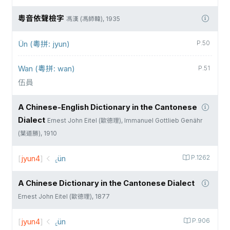
粵音依聲檢字
馮漢 (馮師韓), 1935
Ün (粵拼: jyun)
P.50
Wan (粵拼: wan)
P.51
伍員
A Chinese-English Dictionary in the Cantonese
Dialect
Ernest John Eitel (歐德理), Immanuel Gottlieb Genähr
(葉道勝), 1910
[
jyun4
]
꜁ün
P.1262
A Chinese Dictionary in the Cantonese Dialect
Ernest John Eitel (歐德理), 1877
[
jyun4
]
꜁ün
P.906