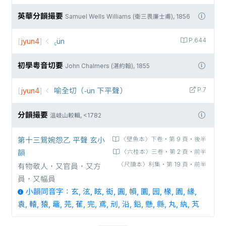
英華分韻撮要
Samuel Wells Williams (衛三畏廉士甫), 1856
[
jyun4
]
꜁ün
P.644
初學粵音切要
John Chalmers (湛約翰), 1855
[
jyun4
]
喻全切（-ün 下平聲）
P.7
分韻撮要
溫岐山較輯, <1782
第十三鴛婉怨乙 平聲 玄小
〈壁魚本〉下卷‧第 9 頁‧後半
韻
〈六桂本〉三卷‧第 2 頁‧前半
〈尺牘本〉利集‧第 19 頁‧前半
有物敬人，又官員，又方
員，又幅員
小韻同音字：玄, 泫, 眩, 衒, 圓, 𢄙, 圜, 园, 椽, 園, 緣,
袁, 轅, 猿, 黿, 芫, 萑, 完, 鳶, 刓, 沿, 鉛, 懸, 縣, 丸, 紈, 芄