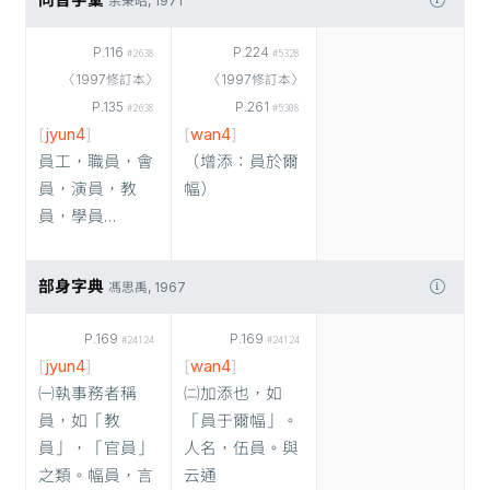
同音字彙
余秉昭, 1971
P.116
P.224
#2638
#5328
〈1997修訂本〉
〈1997修訂本〉
P.135
P.261
#2638
#5308
[
jyun4
]
[
wan4
]
員工，職員，會
（增添：員於爾
員，演員，教
幅）
員，學員…
部身字典
馮思禹, 1967
P.169
P.169
#24124
#24124
[
jyun4
]
[
wan4
]
㈠執事務者稱
㈡加添也，如
員，如「教
「員于爾幅」。
員」，「官員」
人名，伍員。與
之類。幅員，言
云通