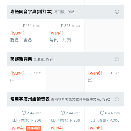
粵語同音字典(增訂本)
馮田獵, 1996
P.174
P.323
#06183
#11254
[
jyun4
]
[
wan4
]
職員，會員
益也，加添
商務新詞典
黃港生, 1991
[
jyun4
]
[
wan6
]
P.125
P.125
㈠
㈡
常用字廣州話讀音表
香港教育署語文教育學院中文系, 1992
P.44
P.44
P.44
#585
#585
#585
〈異讀〉P.306
〈異讀〉P.306
〈異讀〉P.306
[
jyun4
]
[
wan4
]
[
wan6
]
建議讀音