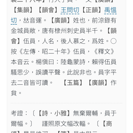
【集韻】
【韻會】
王問切
【正韻】
禹慍
切
，𠀤音運。
【廣韻】
姓也，前涼錄有
金城員敞，唐有棣州刺史員半千。
【韻
會】
伍員，人名，後人慕之，爲姓。○
按《左傳．昭二十年》伍員，《釋文》
本音云。楊愼曰：陸龜蒙詩，賴得伍員
騷思少，誤讀平聲。此說非也。員字平
去二音皆可讀。
【玉篇】
【廣韻】
作
貟。
考證：〔
【詩．小雅】
無棄爾輔，員于
爾幅。〕 謹照原文幅改輻。 〔
【商