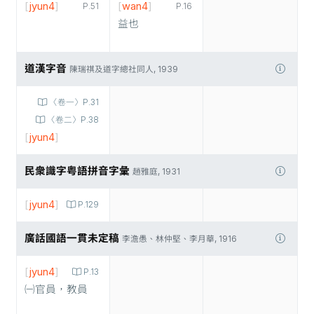
[
jyun4
]
[
wan4
]
P.51
P.16
益也
道漢字音
陳瑞祺及道字總社同人, 1939
〈卷一〉P.31
〈卷二〉P.38
[
jyun4
]
民衆識字粤語拼音字彙
趙雅庭, 1931
[
jyun4
]
P.129
廣話國語一貫未定稿
李澹愚、林仲堅、李月華, 1916
[
jyun4
]
P.13
㈠官員，教員