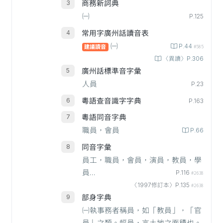
商務新詞典
㈠
P.125
常用字廣州話讀音表
㈠
P.44
建議讀音
#585
〈異讀〉P.306
廣州話標準音字彙
人員
P.23
粵語查音識字字典
P.163
粵語同音字典
職員，會員
P.66
同音字彙
員工，職員，會員，演員，教員，學
員…
P.116
#2638
〈1997修訂本〉P.135
#2638
部身字典
㈠執事務者稱員，如「教員」，「官