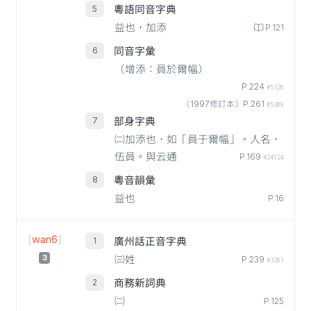
粵語同音字典
益也，加添
P.121
同音字彙
（增添：員於爾幅）
P.224
#5328
〈1997修訂本〉P.261
#5308
部身字典
㈡加添也，如「員于爾幅」。人名，
伍員。與云通
P.169
#24124
粵音韻彙
益也
P.16
[
wan6
]
廣州話正音字典
3
㈢姓
P.239
#3281
商務新詞典
㈡
P.125