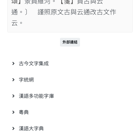
頌】
景員維河。
【箋】
員古與云
通。〕 謹照原文古與云通改古文作
云。
外部連結
古今文字集成
字統網
漢語多功能字庫
粵典
漢語大字典