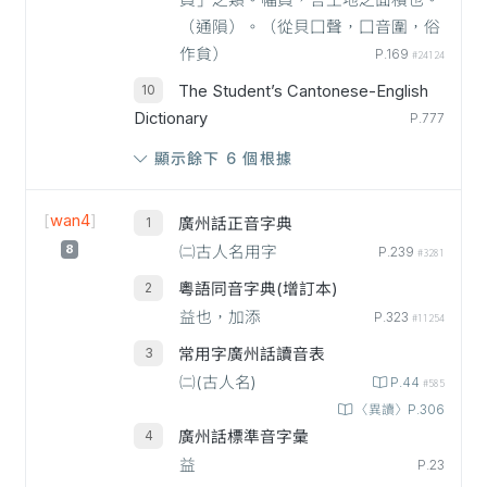
員」之類。幅員，言土地之面積也。
（通隕）。（從貝囗聲，囗音圍，俗
作貟）
P.169
#24124
The Student’s Cantonese-English
Dictionary
P.777
顯示餘下 6 個根據
[
wan4
]
廣州話正音字典
8
㈡古人名用字
P.239
#3281
粵語同音字典(增訂本)
益也，加添
P.323
#11254
常用字廣州話讀音表
㈡(古人名)
P.44
#585
〈異讀〉P.306
廣州話標準音字彙
益
P.23