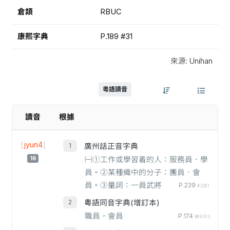
倉頡
RBUC
康熙字典
P.189 #31
來源: Unihan
粵語讀音
讀音
根據
[
jyun4
]
廣州話正音字典
16
㈠①工作或學習着的人：服務員．學
員。②某種織中的分子：團員．會
員。③量詞：一員武將
P.239
#3281
粵語同音字典(增訂本)
職員，會員
P.174
#06183