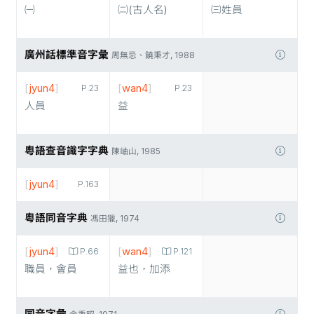
㈠
㈡(古人名)
㈢姓員
廣州話標準音字彙
周無忌、饒秉才, 1988
[
jyun4
]
[
wan4
]
P.23
P.23
人員
益
粵語查音識字字典
陳岫山, 1985
[
jyun4
]
P.163
粵語同音字典
馮田獵, 1974
[
jyun4
]
[
wan4
]
P.66
P.121
職員，會員
益也，加添