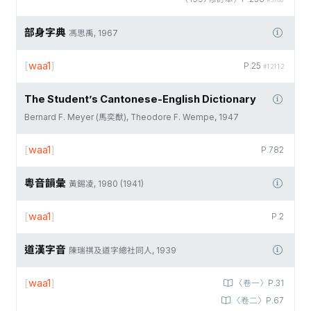
部身字典
馮思禹, 1967
[
waa1
]
P.25
#12112
The Student’s Cantonese-English Dictionary
Bernard F. Meyer (馬奕猷), Theodore F. Wempe, 1947
[
waa1
]
P.782
粵音韻彙
黃錫凌, 1980 (1941)
[
waa1
]
P.2
道漢字音
陳瑞祺及道字總社同人, 1939
[
waa1
]
〈卷一〉P.31
〈卷二〉P.67