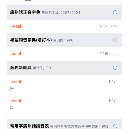
廣州話正音字典
詹伯慧主編, 2007 (2004)
[
waa1
]
P.245
#3350
粵語同音字典(增訂本)
馮田獵, 1996
[
waa1
]
P.316
#10985
商務新詞典
黃港生, 1991
[
waa1
]
P.124
㈠
[
waa1
]
P.124
㈡
常用字廣州話讀音表
香港教育署語文教育學院中文系, 1992