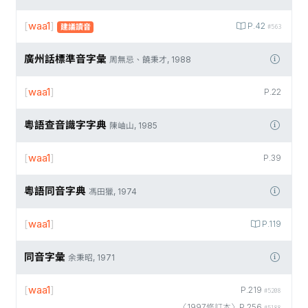
[
waa1
]
P.42
建議讀音
#563
廣州話標準音字彙
周無忌、饒秉才, 1988
[
waa1
]
P.22
粵語查音識字字典
陳岫山, 1985
[
waa1
]
P.39
粵語同音字典
馮田獵, 1974
[
waa1
]
P.119
同音字彙
余秉昭, 1971
[
waa1
]
P.219
#5208
〈1997修訂本〉P.256
#5188