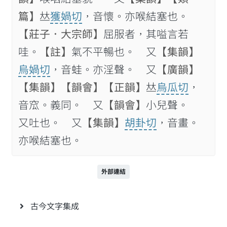
篇】
𠀤
獲媧切
，音懷。亦喉結塞也。
【莊子．大宗師】
屈服者，其嗌言若
哇。
【註】
氣不平暢也。 又
【集韻】
烏媧切
，音蛙。亦淫聲。 又
【廣韻】
【集韻】
【韻會】
【正韻】
𠀤
烏瓜切
，
音窊。義同。 又
【韻會】
小兒聲。
又吐也。 又
【集韻】
胡卦切
，音畫。
亦喉結塞也。
外部連結
古今文字集成