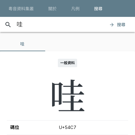
粵音資料集叢
關於
凡例
搜尋
search
搜尋
arrow_forward
哇
一般資料
哇
碼位
U+54C7