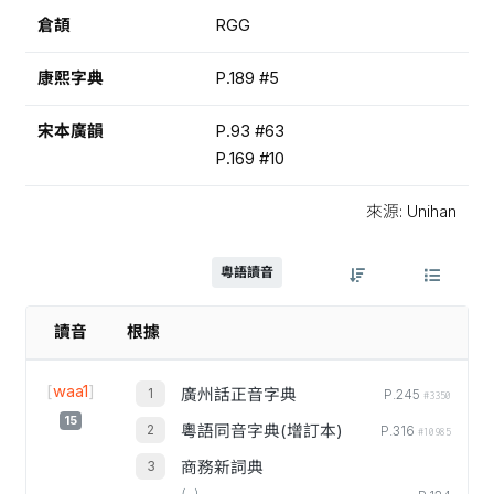
倉頡
RGG
康熙字典
P.189 #5
宋本廣韻
P.93 #63
P.169 #10
來源: Unihan
粵語讀音
讀音
根據
[
waa1
]
廣州話正音字典
P.245
#3350
15
粵語同音字典(增訂本)
P.316
#10985
商務新詞典