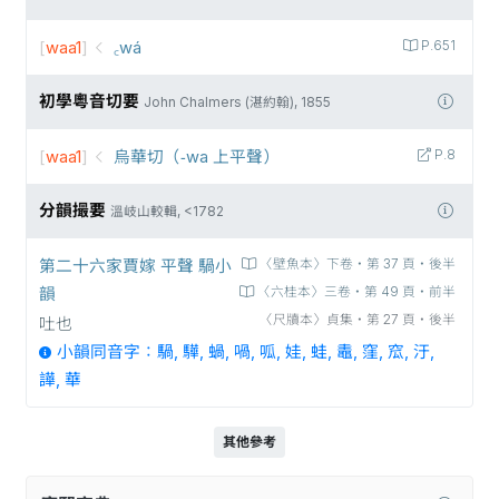
[
waa1
]
꜀wá
P.651
初學粵音切要
John Chalmers (湛約翰), 1855
[
waa1
]
烏華切（-wa 上平聲）
P.8
分韻撮要
溫岐山較輯, <1782
第二十六家賈嫁 平聲 騧小
〈壁魚本〉下卷‧第 37 頁‧後半
韻
〈六桂本〉三卷‧第 49 頁‧前半
〈尺牘本〉貞集‧第 27 頁‧後半
吐也
小韻同音字：騧, 驊, 蝸, 喎, 呱, 娃, 蛙, 鼃, 窪, 窊, 汙,
譁, 華
其他參考