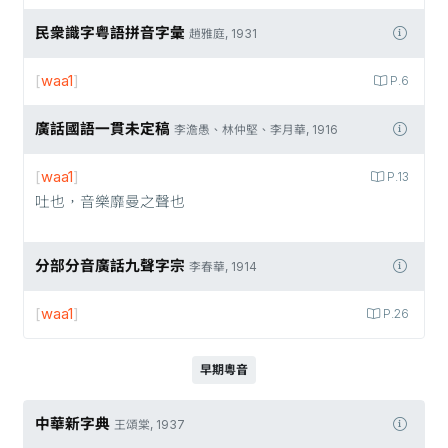
民衆識字粤語拼音字彙
趙雅庭, 1931
[
waa1
]
P.6
廣話國語一貫未定稿
李澹愚、林仲堅、李月華, 1916
[
waa1
]
P.13
吐也，音樂靡曼之聲也
分部分音廣話九聲字宗
李春華, 1914
[
waa1
]
P.26
早期粵音
中華新字典
王頌棠, 1937