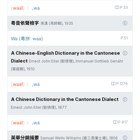
[
waa1
]
꜀wa
P.53
粵音依聲檢字
馮漢 (馮師韓), 1935
Wa (粵拼: waa)
P.51
A Chinese-English Dictionary in the Cantonese
Dialect
Ernest John Eitel (歐德理), Immanuel Gottlieb Genähr
(葉道勝), 1910
[
waa1
]
꜀wá
P.1276
A Chinese Dictionary in the Cantonese Dialect
Ernest John Eitel (歐德理), 1877
[
waa1
]
꜀wá
P.917
英華分韻撮要
Samuel Wells Williams (衛三畏廉士甫), 1856