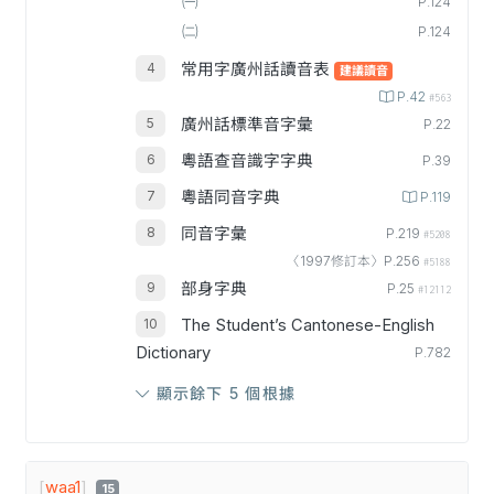
㈠
P.124
㈡
P.124
常用字廣州話讀音表
建議讀音
P.42
#563
廣州話標準音字彙
P.22
粵語查音識字字典
P.39
粵語同音字典
P.119
同音字彙
P.219
#5208
〈1997修訂本〉P.256
#5188
部身字典
P.25
#12112
The Student’s Cantonese-English
Dictionary
P.782
顯示餘下 5 個根據
[
waa1
]
15