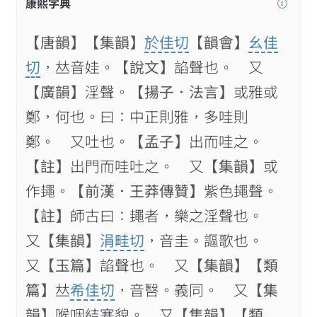
康熙字典
【唐韻】
【集韻】
於佳切
【韻會】
幺佳
切
，𠀤音娃。
【說文】
諂聲也。 又
【廣韻】
淫聲。
【揚子．法言】
或雅或
鄭，何也。曰：中正則雅，多哇則
鄭。 又吐也。
【孟子】
出而哇之。
【註】
出門而哇吐之。 又
【集韻】
或
作䵷。
【前漢．王莽傳贊】
紫色䵷聲。
【註】
師古曰：䵷者，樂之淫聲也。
又
【集韻】
涓畦切
，音圭。謳歌也。
又
【玉篇】
諂聲也。 又
【集韻】
【類
篇】
𠀤
希佳切
，音㗨。義同。 又
【集
韻】
喉咽結塞貌。 又
【集韻】
【類