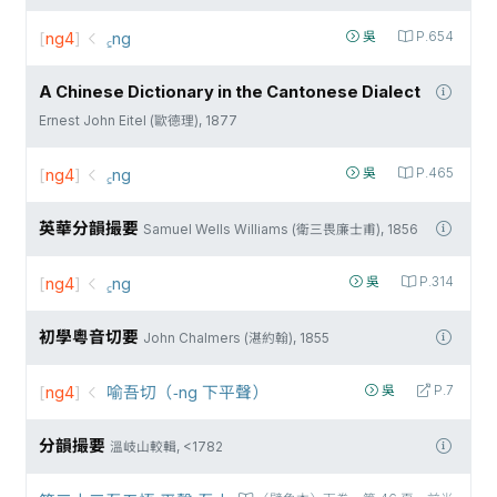
[
ng4
]
꜁ng
吳
P.654
A Chinese Dictionary in the Cantonese Dialect
Ernest John Eitel (歐德理), 1877
[
ng4
]
꜁ng
吳
P.465
英華分韻撮要
Samuel Wells Williams (衛三畏廉士甫), 1856
[
ng4
]
꜁ng
吳
P.314
初學粵音切要
John Chalmers (湛約翰), 1855
[
ng4
]
喻吾切（-ng 下平聲）
吳
P.7
分韻撮要
溫岐山較輯, <1782