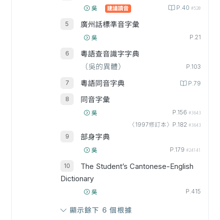
P.40
吳
建議讀音
#520
廣州話標準音字彙
P.21
吳
粵語查音識字字典
（吳的異體）
P.103
粵語同音字典
P.79
同音字彙
P.156
吳
#3643
〈1997修訂本〉P.182
#3643
部身字典
P.179
吳
#24141
The Student’s Cantonese-English
Dictionary
P.415
吳
顯示餘下 6 個根據