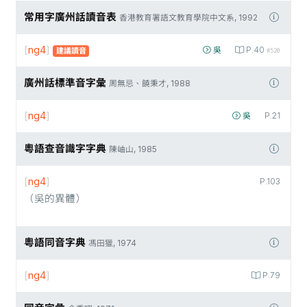
常用字廣州話讀音表
香港教育署語文教育學院中文系, 1992
[
ng4
]
吳
P.40
建議讀音
#520
廣州話標準音字彙
周無忌、饒秉才, 1988
[
ng4
]
吳
P.21
粵語查音識字字典
陳岫山, 1985
[
ng4
]
P.103
（吳的異體）
粵語同音字典
馮田獵, 1974
[
ng4
]
P.79