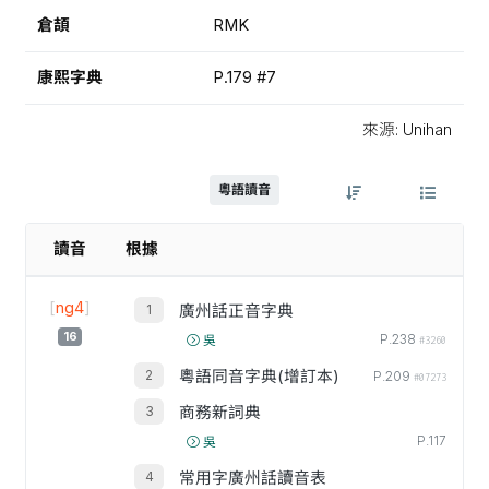
倉頡
RMK
康熙字典
P.179 #7
來源: Unihan
粵語讀音
讀音
根據
[
ng4
]
廣州話正音字典
16
P.238
吳
#3260
粵語同音字典(增訂本)
P.209
#07273
商務新詞典
P.117
吳
常用字廣州話讀音表