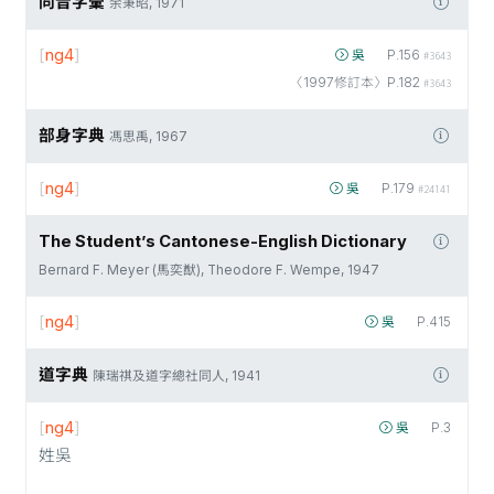
同音字彙
余秉昭, 1971
[
ng4
]
吳
P.156
#3643
〈1997修訂本〉P.182
#3643
部身字典
馮思禹, 1967
[
ng4
]
吳
P.179
#24141
The Student’s Cantonese-English Dictionary
Bernard F. Meyer (馬奕猷), Theodore F. Wempe, 1947
[
ng4
]
吳
P.415
道字典
陳瑞祺及道字總社同人, 1941
[
ng4
]
吳
P.3
姓吳