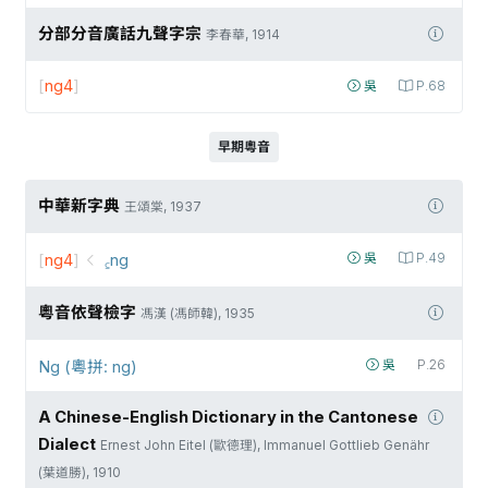
分部分音廣話九聲字宗
李春華, 1914
[
ng4
]
吳
P.68
早期粵音
中華新字典
王頌棠, 1937
[
ng4
]
꜁ng
吳
P.49
粵音依聲檢字
馮漢 (馮師韓), 1935
Ng (粵拼: ng)
吳
P.26
A Chinese-English Dictionary in the Cantonese
Dialect
Ernest John Eitel (歐德理), Immanuel Gottlieb Genähr
(葉道勝), 1910