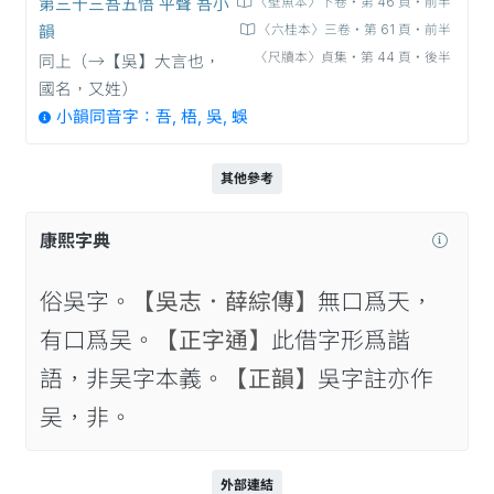
第三十三吾五悟 平聲 吾小
〈壁魚本〉下卷‧第 46 頁‧前半
韻
〈六桂本〉三卷‧第 61 頁‧前半
〈尺牘本〉貞集‧第 44 頁‧後半
同上（→【吳】大言也，
國名，又姓）
小韻同音字：吾, 梧, 吳, 蜈
其他參考
康熙字典
俗吳字。
【吳志．薛綜傳】
無口爲天，
有口爲吴。
【正字通】
此借字形爲諧
語，非吴字本義。
【正韻】
吳字註亦作
吴，非。
外部連結