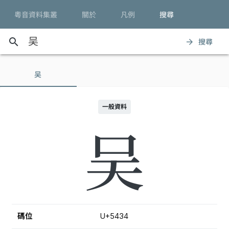
粵音資料集叢
關於
凡例
搜尋
search
搜尋
arrow_forward
吴
一般資料
吴
碼位
U+5434