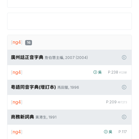
[
ng4
]
16
廣州話正音字典
詹伯慧主編, 2007 (2004)
[
ng4
]
吳
P.238
#3260
粵語同音字典(增訂本)
馮田獵, 1996
[
ng4
]
P.209
#07273
商務新詞典
黃港生, 1991
[
ng4
]
吳
P.117