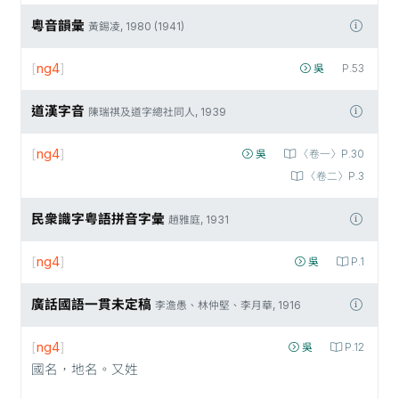
粵音韻彙
黃錫凌, 1980 (1941)
[
ng4
]
吳
P.53
道漢字音
陳瑞祺及道字總社同人, 1939
[
ng4
]
吳
〈卷一〉P.30
〈卷二〉P.3
民衆識字粤語拼音字彙
趙雅庭, 1931
[
ng4
]
吳
P.1
廣話國語一貫未定稿
李澹愚、林仲堅、李月華, 1916
[
ng4
]
吳
P.12
國名，地名。又姓