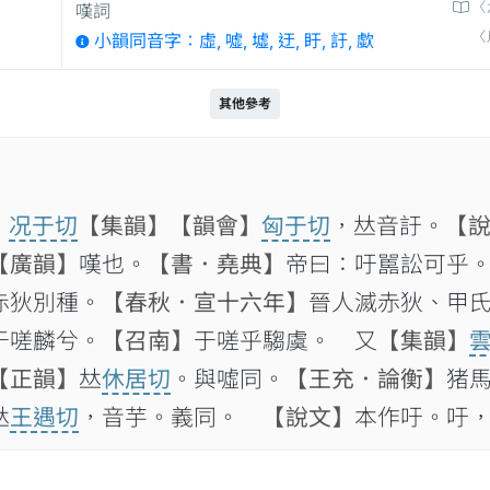
〈
嘆詞
〈
小韻同音字：虛, 噓, 墟, 迂, 盱, 訏, 歔
其他參考
】
况于切
【集韻】
【韻會】
匈于切
，𠀤音訏。
【
【廣韻】
嘆也。
【書．堯典】
帝曰：吁嚚訟可乎
赤狄別種。
【春秋．宣十六年】
晉人滅赤狄、甲
于嗟麟兮。
【召南】
于嗟乎騶虞。 又
【集韻】
【正韻】
𠀤
休居切
。與噓同。
【王充．論衡】
猪

王遇切
，音芋。義同。
【說文】
本作吁。吁