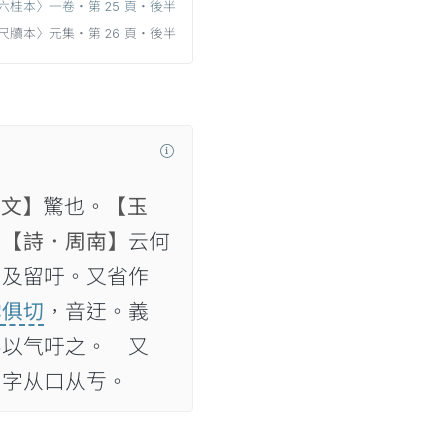
六桂本〉一卷‧第 25 頁‧後半
尺牘本〉元集‧第 26 頁‧後半
說文】
驚也。
【玉
。
【詩．周南】
云何
氏及留吁。又省作
雲俱切
，音迂。義
馬以气吁之。 又
，字从口从亐。