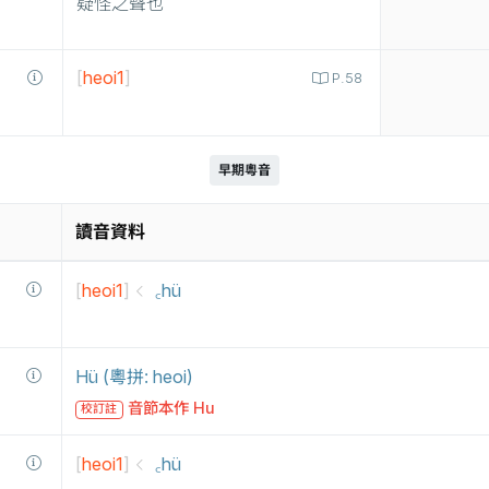
疑怪之聲也
[
heoi1
]
P.58
早期粵音
讀音資料
[
heoi1
]
꜀hü
Hü (粵拼: heoi)
音節本作 Hu
校訂註
[
heoi1
]
꜀hü