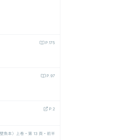
P.175
P.97
P.2
壁魚本〉上卷‧第 13 頁‧前半