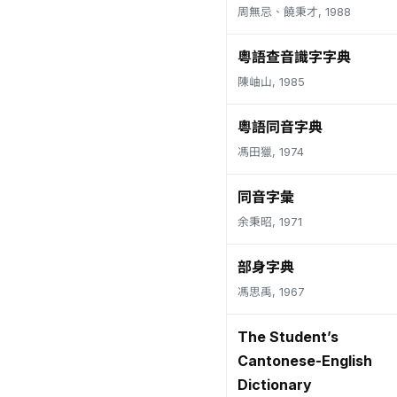
周無忌、饒秉才, 1988
粵語查音識字字典
陳岫山, 1985
粵語同音字典
馮田獵, 1974
同音字彙
余秉昭, 1971
部身字典
馮思禹, 1967
The Student’s
Cantonese-English
Dictionary