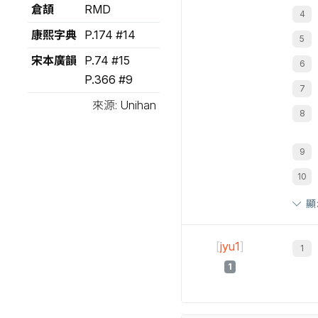
倉頡
RMD
康熙字典
P.174 #14
宋本廣韻
P.74 #15
P.366 #9
來源: Unihan
顯
[
jyu1
]
1