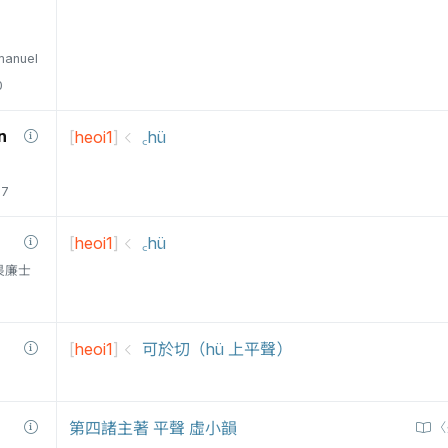
manuel
0
n
[
heoi1
]
꜀hü
77
[
heoi1
]
꜀hü
衛三畏廉士
[
heoi1
]
可於切（hü 上平聲）
第四諸主著 平聲 虛小韻
〈