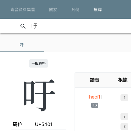
粵音資料集叢
關於
凡例
搜尋
search
吁
一般資料
吁
讀音
根據
[
heoi1
]
16
碼位
U+5401