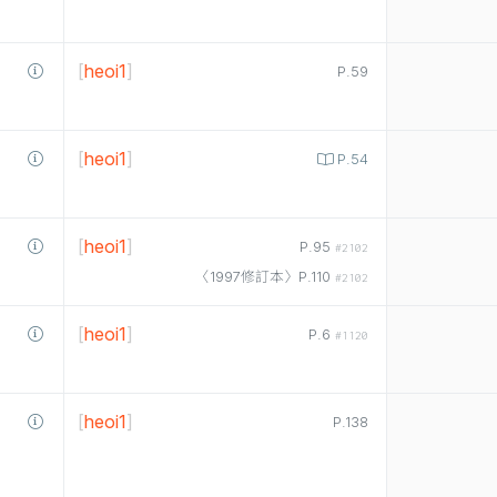
[
heoi1
]
P.59
[
heoi1
]
P.54
[
heoi1
]
P.95
#2102
〈1997修訂本〉P.110
#2102
[
heoi1
]
P.6
#1120
[
heoi1
]
P.138