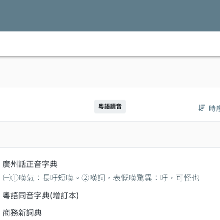
粵語讀音
時
廣州話正音字典
㈠①嘆氣：長吁短嘆。②嘆詞，表慨嘆驚異：吁，可怪也
粵語同音字典(增訂本)
商務新詞典