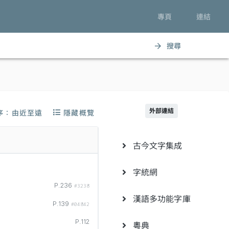
專頁
連結
搜尋
arrow_forward
外部連結
序：由近至遠
隱藏概覽
古今文字集成
字統網
P.236
#3238
漢語多功能字庫
P.139
#04842
P.112
粵典