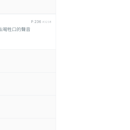
P.236
#3238
吆喝牲口的聲音