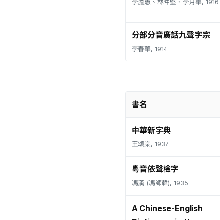
李澹愚、林仲堅、李月華, 1916
分部分音廣話九聲字宗
李春華, 1914
書名
中華新字典
王頌棠, 1937
粵音依聲檢字
馮漢 (馮師韓), 1935
A Chinese-English