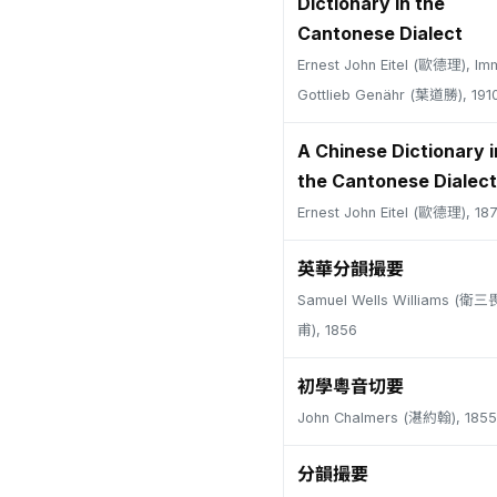
Dictionary in the
Cantonese Dialect
Ernest John Eitel (歐德理), Im
Gottlieb Genähr (葉道勝), 191
A Chinese Dictionary i
the Cantonese Dialect
Ernest John Eitel (歐德理), 18
英華分韻撮要
Samuel Wells Williams (
甫), 1856
初學粵音切要
John Chalmers (湛約翰), 1855
分韻撮要