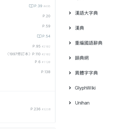
P.39
#495
漢語大字典
P.20
P.59
漢典
P.54
重編國語辭典
P.95
#2102
〈1997修訂本〉P.110
#2102
韻典網
P.6
#1120
P.138
異體字字典
GlyphWiki
Unihan
P.236
#3238