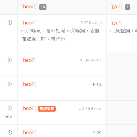
[
heoi1
]
[
jyu1
]
16
1
[
heoi1
]
[
jyu1
]
P.236
#3238
㈠①嘆氣：長吁短嘆。②嘆詞，表慨
㈡象聲詞，
嘆驚異：吁，可怪也
[
heoi1
]
P.139
#04842
[
heoi1
]
P.112
[
heoi1
]
P.39
建議讀音
#495
1992
[
heoi1
]
P.20