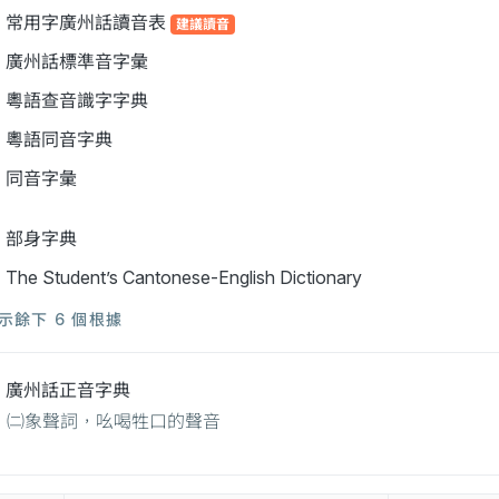
常用字廣州話讀音表
建議讀音
廣州話標準音字彙
粵語查音識字字典
粵語同音字典
同音字彙
部身字典
The Student’s Cantonese-English Dictionary
示餘下 6 個根據
廣州話正音字典
㈡象聲詞，吆喝牲口的聲音