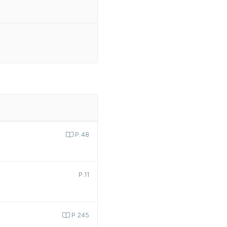
P.48
P.11
P.245