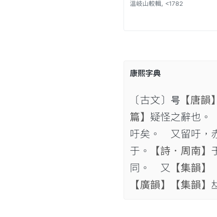
溫岐山較輯, <1782
康熙字典
〔古文〕𠮲
【唐韻
篇】
疑怪之辭也。
吁矣。 又留吁，
于。
【詩．周南】
同。 又
【集韻】
【廣韻】
【集韻】
