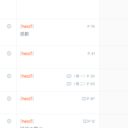
[
heoi1
]
P.74
感歎
[
heoi1
]
P.41
[
heoi1
]
〈卷一〉P.30
〈卷二〉P.55
[
heoi1
]
P.87
[
heoi1
]
P.12