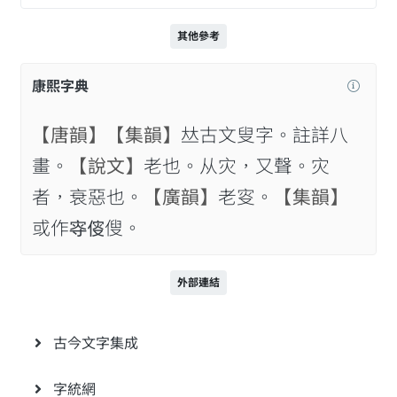
其他參考
康熙字典
【唐韻】
【集韻】
𠀤古文叟字。註詳八
畫。
【說文】
老也。从灾，又聲。灾
者，衰惡也。
【廣韻】
老叜。
【集韻】
或作𡨎𠋢傁。
外部連結
古今文字集成
字統網