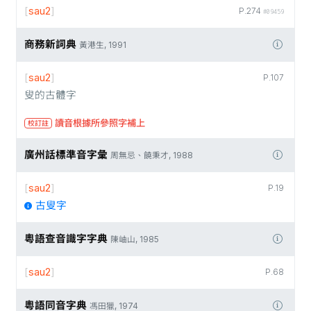
[
sau2
]
P.274
#09459
商務新詞典
黃港生, 1991
[
sau2
]
P.107
叟的古體字
讀音根據所參照字補上
校訂註
廣州話標準音字彙
周無忌、饒秉才, 1988
[
sau2
]
P.19
古叟字
粵語查音識字字典
陳岫山, 1985
[
sau2
]
P.68
粵語同音字典
馮田獵, 1974