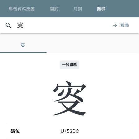
粵音資料集叢
關於
凡例
搜尋
search
搜尋
arrow_forward
叜
一般資料
叜
碼位
U+53DC