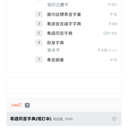
叟的古體字
P.107
廣州話標準音字彙
P.19
粵語查音識字字典
P.68
粵語同音字典
P.103
部身字典
叟本字
P.435
#53354
粵音韻彙
P.13
[
sau2
]
7
粵語同音字典(增訂本)
馮田獵, 1996