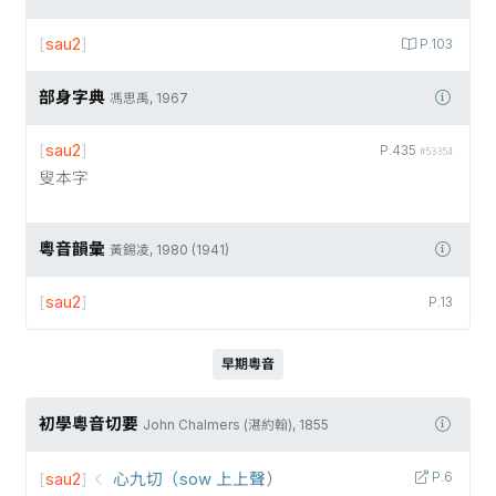
[
sau2
]
P.103
部身字典
馮思禹, 1967
[
sau2
]
P.435
#53354
叟本字
粵音韻彙
黃錫凌, 1980 (1941)
[
sau2
]
P.13
早期粵音
初學粵音切要
John Chalmers (湛約翰), 1855
[
sau2
]
心九切（sow 上上聲）
P.6