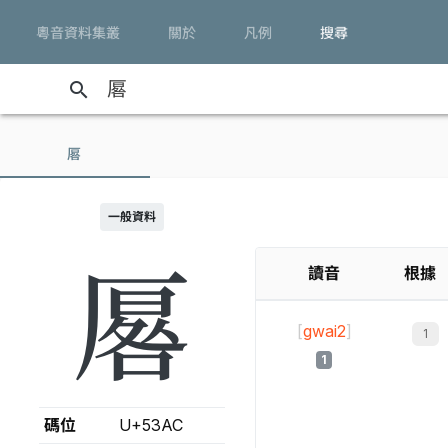
粵音資料集叢
關於
凡例
搜尋
search
厬
一般資料
厬
讀音
根據
[
gwai2
]
1
碼位
U+53AC