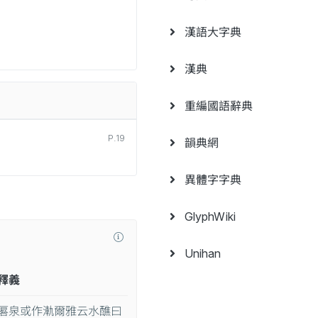
漢語大字典
漢典
重編國語辭典
P.19
韻典網
異體字字典
GlyphWiki
Unihan
釋義
厬泉或作𣷾爾雅云水醮曰