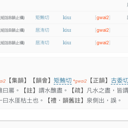
kiuɪ
矩鮪切
[
gwai2
]
見
組
旨B
韻
止
攝
)
kiuɪ
居洧切
[
gwai2
]
見
組
旨B
韻
止
攝
)
kiuɪ
居洧切
[
gwai2
]
見
組
旨B
韻
止
攝
)
【集韻】
【韻會】
矩鮪切
【正韻】
古委
ai2
*gwai2
醮曰厬。
【註】
謂水醮盡。
【疏】
凡水之盡，皆
一曰水厓枯土也。
【禮．韻舊註】
泉側出，誤。