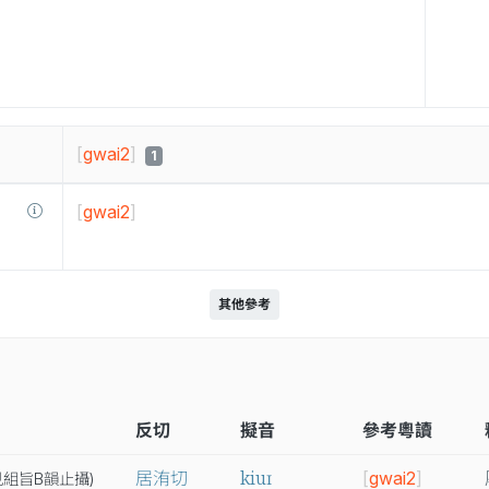
[
gwai2
]
1
[
gwai2
]
其他參考
反切
擬音
參考粵讀
kiuɪ
居洧切
[
gwai2
]
見
組
旨B
韻
止
攝
)