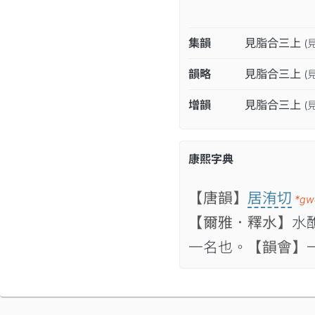
集韻
見脂合三上
(
韻略
見脂合三上
(
增韻
見脂合三上
(
康熙字典
【唐韻】
居洧切
*gw
【爾雅．釋水】
水
一名也。
【韻會】