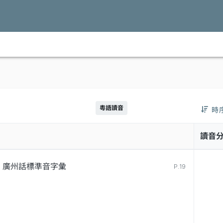
粵語讀音
時
讀音
廣州話標準音字彙
P.19