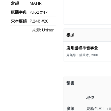
倉頡
MAHR
康熙字典
P.162 #47
宋本廣韻
P.248 #20
來源: Unihan
根據
廣州話標準音字彙
周無忌、饒秉才, 1988
韻書
地位
廣韻
見脂合三上
(