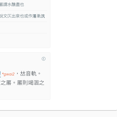
厬謂水醮盡也
說文仄出泉也或作𣽞𣷾𣲼
切
，𠀤音軌。
*gwai2
謂之厬。厬則竭涸之