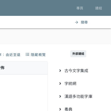
專頁
連結
搜尋
arrow_forward
外部連結
序：由近至遠
隱藏概覽
分佈
古今文字集成
字統網
漢語多功能字庫
粵典