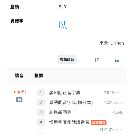
倉頡
SLY
異體字
臥
來源: Unihan
粵語讀音
讀音
根據
[
ngo6
]
廣州話正音字典
P.546
#7510
16
粵語同音字典(增訂本)
P.251
#08716
商務新詞典
P.558
常用字廣州話讀音表
建議讀音
P.174
#3326