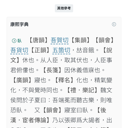
其他參考
康熙字典
【唐韻】
吾賀切
【集韻】
【韻會】
臥
吾貨切
【正韻】
五箇切
，𠀤音餓。
【說
文】
休也。从人臣，取其伏也，人臣事
君俯僂也。
【長箋】
因休義借寐也。
【廣韻】
寢也。
【釋名】
化也，精氣變
化，不與覺時同也。
【禮．樂記】
魏文
侯問於子夏曰：吾端冕而聽古樂，則唯
恐臥。 又
【韻會】
寢室曰臥。
【後
漢．宦者傳論】
乃以張卿爲大謁者，出