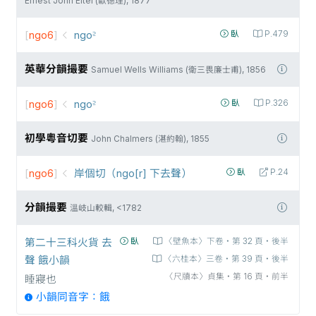
Ernest John Eitel (歐德理), 1877
[
ngo6
]
ngo꜅
臥
P.479
英華分韻撮要
Samuel Wells Williams (衛三畏廉士甫), 1856
[
ngo6
]
ngo꜅
臥
P.326
初學粵音切要
John Chalmers (湛約翰), 1855
[
ngo6
]
岸個切（ngo[r] 下去聲）
臥
P.24
分韻撮要
溫岐山較輯, <1782
第二十三科火貨 去
臥
〈壁魚本〉下卷‧第 32 頁‧後半
聲 餓小韻
〈六桂本〉三卷‧第 39 頁‧後半
〈尺牘本〉貞集‧第 16 頁‧前半
睡寢也
小韻同音字：餓