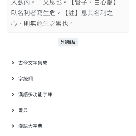
入臥內。 又息也。
【管子．白心篇】
臥名利者寫生危。
【註】
息其名利之
心，則無危生之累也。
外部連結
古今文字集成
字統網
漢語多功能字庫
粵典
漢語大字典