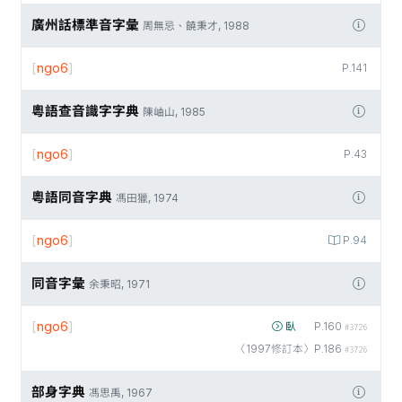
廣州話標準音字彙
周無忌、饒秉才, 1988
[
ngo6
]
P.141
粵語查音識字字典
陳岫山, 1985
[
ngo6
]
P.43
粵語同音字典
馮田獵, 1974
[
ngo6
]
P.94
同音字彙
余秉昭, 1971
[
ngo6
]
臥
P.160
#3726
〈1997修訂本〉P.186
#3726
部身字典
馮思禹, 1967