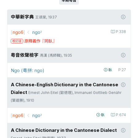
早期粵音
中華新字典
王頌棠, 1937
[
ngo6
]
ngo꜅
P.338
原釋義作『同臥』
校訂註
粵音依聲檢字
馮漢 (馮師韓), 1935
Ngo (粵拼: ngo)
臥
P.27
A Chinese-English Dictionary in the Cantonese
Dialect
Ernest John Eitel (歐德理), Immanuel Gottlieb Genähr
(葉道勝), 1910
[
ngo6
]
ngo꜅
臥
P.674
A Chinese Dictionary in the Cantonese Dialect