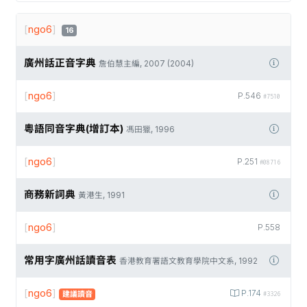
[
ngo6
]
16
廣州話正音字典
詹伯慧主編, 2007 (2004)
[
ngo6
]
P.546
#7510
粵語同音字典(增訂本)
馮田獵, 1996
[
ngo6
]
P.251
#08716
商務新詞典
黃港生, 1991
[
ngo6
]
P.558
常用字廣州話讀音表
香港教育署語文教育學院中文系, 1992
[
ngo6
]
P.174
建議讀音
#3326