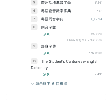
廣州話標準音字彙
P.141
粵語查音識字字典
P.43
粵語同音字典
P.94
同音字彙
P.160
臥
#3726
〈1997修訂本〉P.186
#3726
部身字典
P.75
臥
#12412
The Student’s Cantonese-English
Dictionary
P.431
臥
顯示餘下 6 個根據