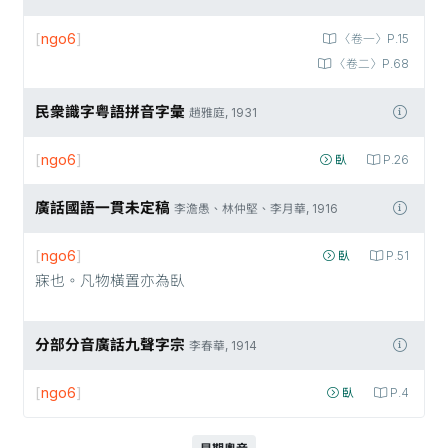
[
ngo6
]
〈卷一〉P.15
〈卷二〉P.68
民衆識字粤語拼音字彙
趙雅庭, 1931
[
ngo6
]
臥
P.26
廣話國語一貫未定稿
李澹愚、林仲堅、李月華, 1916
[
ngo6
]
臥
P.51
寐也。凡物橫置亦為臥
分部分音廣話九聲字宗
李春華, 1914
[
ngo6
]
臥
P.4