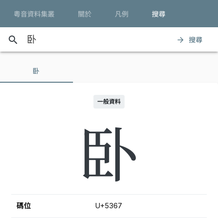
粵音資料集叢
關於
凡例
搜尋
search
搜尋
arrow_forward
卧
一般資料
卧
碼位
U+5367