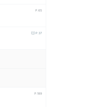
P.65
P.37
P.189