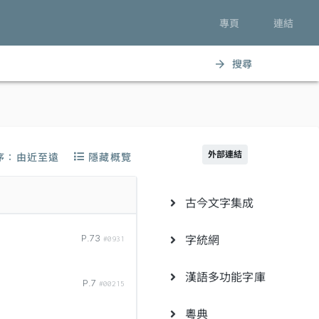
專頁
連結
搜尋
arrow_forward
外部連結
序：由近至遠
隱藏概覽
古今文字集成
字統網
P.73
#0931
漢語多功能字庫
P.7
#00215
粵典