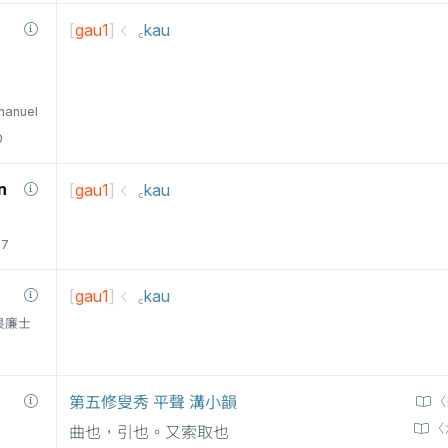
[
gau1
]
꜀kau
manuel
0
n
[
gau1
]
꜀kau
77
[
gau1
]
꜀kau
衛三畏廉士
第五修叟秀 平聲 溝小韻
〈
〈
曲也，引也。又索取也