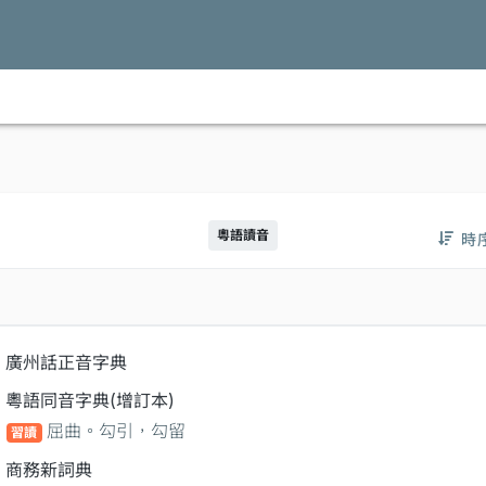
粵語讀音
時
廣州話正音字典
粵語同音字典(增訂本)
屈曲。勾引，勾留
習讀
商務新詞典