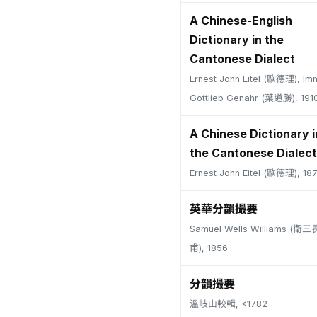
A Chinese-English
Dictionary in the
Cantonese Dialect
Ernest John Eitel (歐德理), Im
Gottlieb Genähr (葉道勝), 191
A Chinese Dictionary i
the Cantonese Dialect
Ernest John Eitel (歐德理), 18
英華分韻撮要
Samuel Wells Williams (
甫), 1856
分韻撮要
溫岐山較輯, <1782