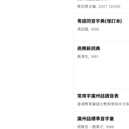
詹伯慧主編, 2007 (2004)
粵語同音字典(增訂本)
馮田獵, 1996
商務新詞典
黃港生, 1991
常用字廣州話讀音表
香港教育署語文教育學院中文系, 
廣州話標準音字彙
周無忌、饒秉才, 1988