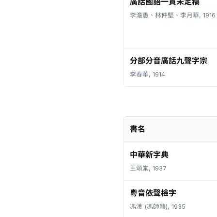
廣話國語一貫未定稿
李澹愚、林仲堅、李月華, 1916
分部分音廣話九聲字宗
李春華, 1914
書名
中華新字典
王頌棠, 1937
粵音依聲檢字
馮漢 (馮師韓), 1935