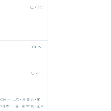
P.330
P.228
P.136
壁魚本〉上卷‧第 16 頁‧前半
六桂本〉一卷‧第 32 頁‧前半