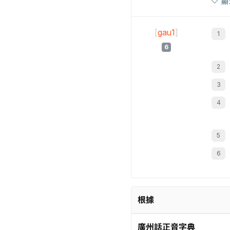
顯
[
gau1
]
6
根據
廣州話正音字典