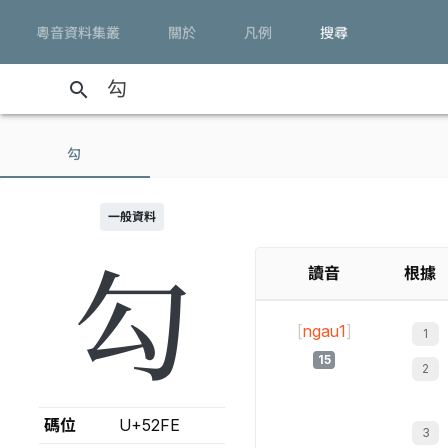
粵音資料集叢
關於
凡例
搜尋
search
勾
一般資料
勾
讀音
根據
[
ngau1
]
15
碼位
U+52FE