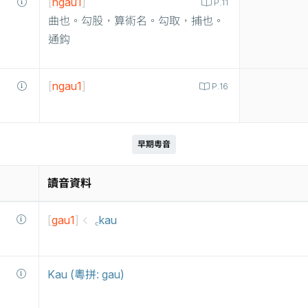
[
ngau1
]
P.11
曲也。勾股，算術名。勾取，捕也。
通鈎
[
ngau1
]
P.16
早期粵音
讀音資料
[
gau1
]
꜀kau
Kau (粵拼: gau)