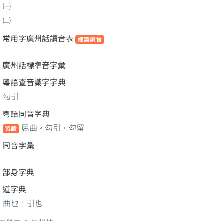
㈠
㈡
常用字廣州話讀音表
建議讀音
廣州話標準音字彙
粵語查音識字字典
勾引
粵語同音字典
屈曲。勾引，勾留
習讀
同音字彙
部身字典
道字典
曲也，引也