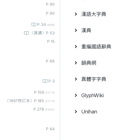
P.90
漢語大字典
P.90
P.34
#400
漢典
〈異讀〉P.53
P.15
重編國語辭典
P.66
韻典網
異體字字典
P.3
P.159
#3710
GlyphWiki
〈1997修訂本〉P.185
#3710
P.278
#3445
Unihan
P.64