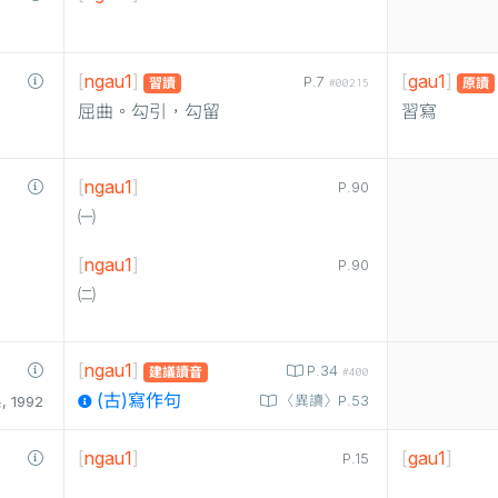
[
ngau1
]
[
gau1
]
P.7
習讀
原讀
#00215
屈曲。勾引，勾留
習寫
[
ngau1
]
P.90
㈠
[
ngau1
]
P.90
㈡
[
ngau1
]
P.34
建議讀音
#400
(古)寫作句
〈異讀〉P.53
1992
[
ngau1
]
[
gau1
]
P.15