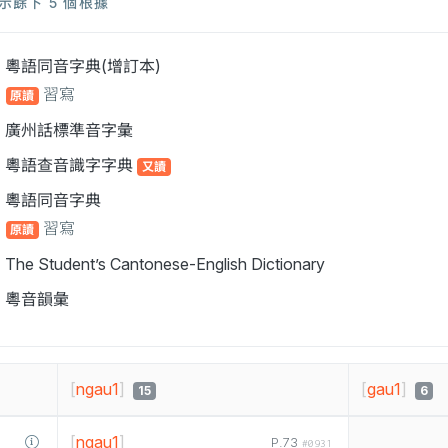
示餘下 5 個根據
粵語同音字典(增訂本)
習寫
原讀
廣州話標準音字彙
粵語查音識字字典
又讀
粵語同音字典
習寫
原讀
The Student’s Cantonese-English Dictionary
粵音韻彙
[
ngau1
]
[
gau1
]
15
6
[
ngau1
]
P.73
#0931