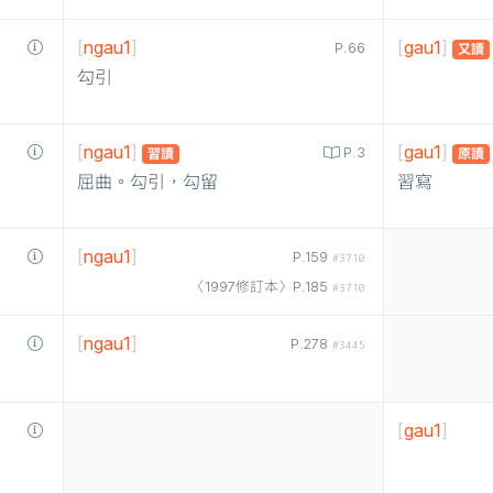
[
ngau1
]
[
gau1
]
P.66
又讀
勾引
[
ngau1
]
[
gau1
]
P.3
習讀
原讀
屈曲。勾引，勾留
習寫
[
ngau1
]
P.159
#3710
〈1997修訂本〉P.185
#3710
[
ngau1
]
P.278
#3445
[
gau1
]