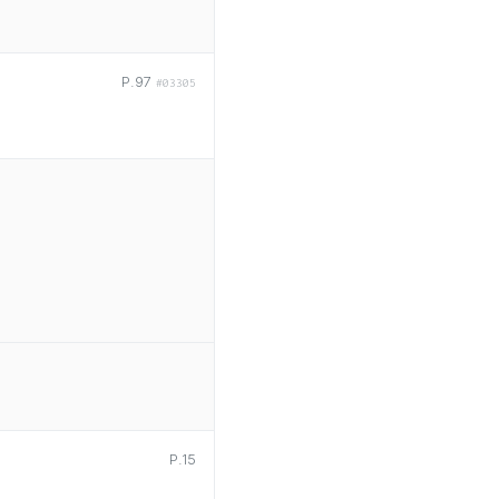
P.97
#03305
P.15