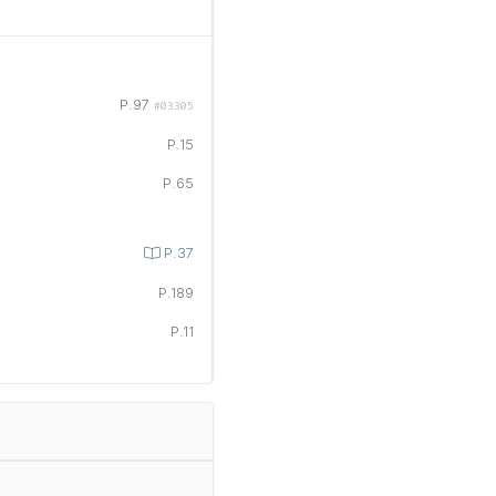
P.97
#03305
P.15
P.65
P.37
P.189
P.11