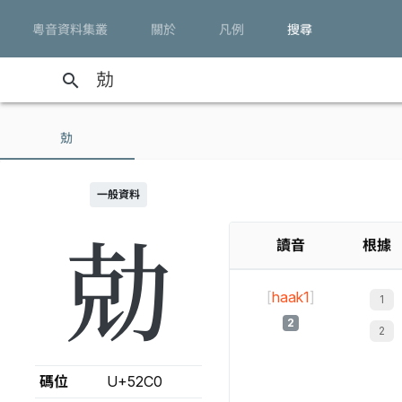
粵音資料集叢
關於
凡例
搜尋
search
勀
一般資料
勀
讀音
根據
[
haak1
]
2
碼位
U+52C0