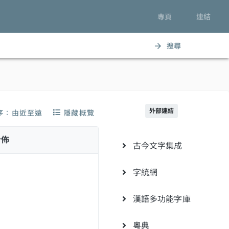
專頁
連結
搜尋
arrow_forward
外部連結
序：由近至遠
隱藏概覽
分佈
古今文字集成
字統網
漢語多功能字庫
粵典