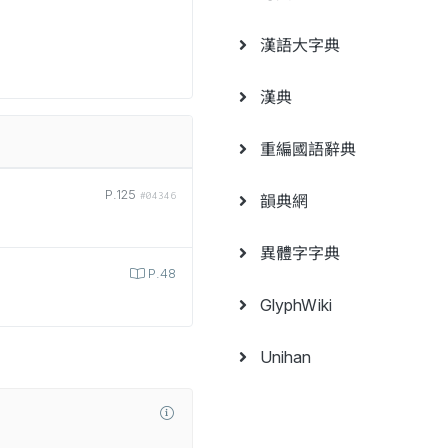
漢語大字典
漢典
重編國語辭典
P.125
#04346
韻典網
異體字字典
P.48
GlyphWiki
Unihan