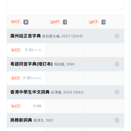
[
kit3
]
[
gat1
]
[
git3
]
8
1
1
廣州話正音字典
詹伯慧主編, 2007 (2004)
[
kit3
]
P.93
#1198
粵語同音字典(增訂本)
馮田獵, 1996
[
kit3
]
P.181
#06444
香港中學生中文詞典
莊澤義, 2004 (1992)
[
kit3
]
P.88
商務新詞典
黃港生, 1991