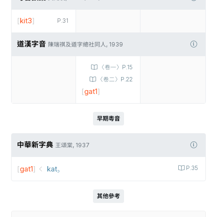
[
kit3
]
P.31
道漢字音
陳瑞祺及道字總社同人, 1939
〈卷一〉P.15
〈卷二〉P.22
[
gat1
]
早期粵音
中華新字典
王頌棠, 1937
[
gat1
]
kat꜆
P.35
其他參考