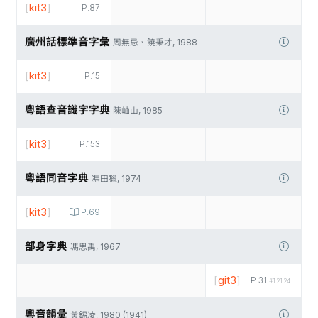
[
kit3
]
P.87
廣州話標準音字彙
周無忌、饒秉才, 1988
[
kit3
]
P.15
粵語查音識字字典
陳岫山, 1985
[
kit3
]
P.153
粵語同音字典
馮田獵, 1974
[
kit3
]
P.69
部身字典
馮思禹, 1967
[
git3
]
P.31
#12124
粵音韻彙
黃錫凌, 1980 (1941)