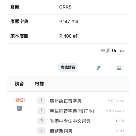
倉頡
GRKS
康熙字典
P.147 #16
宋本廣韻
P.488 #11
來源: Unihan
粵語讀音
讀音
根據
[
kit3
]
廣州話正音字典
P.93
#1198
8
粵語同音字典(增訂本)
P.181
#06444
香港中學生中文詞典
P.88
商務新詞典
P.87