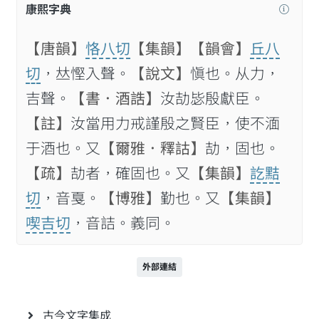
康熙字典
【唐韻】
恪八切
【集韻】
【韻會】
丘八
切
，𠀤慳入聲。
【說文】
愼也。从力，
吉聲。
【書．酒誥】
汝劼毖殷獻臣。
【註】
汝當用力戒謹殷之賢臣，使不湎
于酒也。又
【爾雅．釋詁】
劼，固也。
【疏】
劼者，確固也。又
【集韻】
訖黠
切
，音戛。
【博雅】
勤也。又
【集韻】
喫吉切
，音詰。義同。
外部連結
古今文字集成