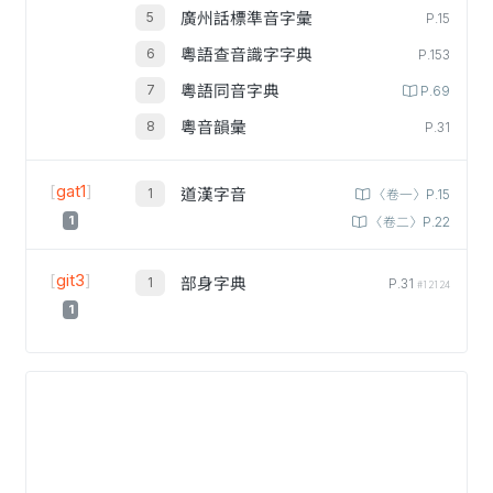
廣州話標準音字彙
P.15
粵語查音識字字典
P.153
粵語同音字典
P.69
粵音韻彙
P.31
[
gat1
]
道漢字音
〈卷一〉P.15
1
〈卷二〉P.22
[
git3
]
部身字典
P.31
#12124
1