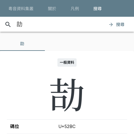
粵音資料集叢
關於
凡例
搜尋
search
搜尋
arrow_forward
劼
一般資料
劼
碼位
U+52BC