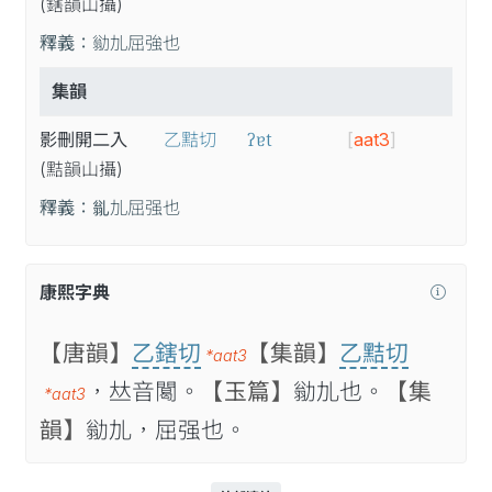
(鎋
韻
山
攝
)
釋義：
勜劜屈強也
集韻
ʔɐt
影刪開二入
乙黠切
[
aat3
]
(黠
韻
山
攝
)
釋義：
𠃽劜屈强也
康熙字典
【唐韻】
乙鎋切
【集韻】
乙黠切
*aat3
，𠀤音䦪。
【玉篇】
勜劜也。
【集
*aat3
韻】
勜劜，屈强也。