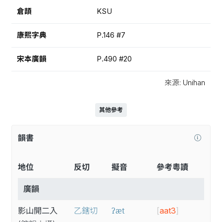
倉頡
KSU
康熙字典
P.146 #7
宋本廣韻
P.490 #20
來源: Unihan
其他參考
韻書
地位
反切
擬音
參考粵讀
廣韻
ʔæt
影山開二入
乙鎋切
[
aat3
]