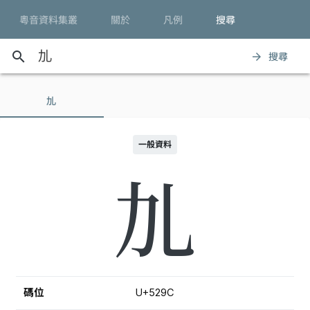
粵音資料集叢
關於
凡例
搜尋
search
搜尋
arrow_forward
劜
一般資料
劜
碼位
U+529C