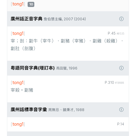
[
tong1
]
10
廣州話正音字典
詹伯慧主編, 2007 (2004)
[
tong1
]
P.45
#0535
宰；剖：劏牛（宰牛）．劏豬（宰豬）．劏雞（殺雞）．
劏肚（剖腹）
粵語同音字典(增訂本)
馮田獵, 1996
[
tong1
]
P.310
#10808
宰殺。劏豬
廣州話標準音字彙
周無忌、饒秉才, 1988
[
tong1
]
P.14