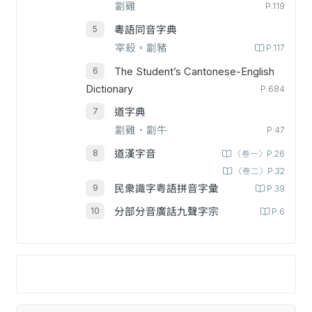
劏雞
P.119
粵語同音字典
宰殺。劏豬
P.117
The Student’s Cantonese-English
Dictionary
P.684
道字典
劏雞，劏牛
P.47
道漢字音
〈卷一〉P.26
〈卷二〉P.32
民衆識字粤語拼音字彙
P.39
分部分音廣話九聲字宗
P.6