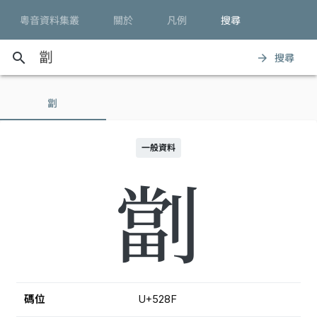
粵音資料集叢
關於
凡例
搜尋
search
搜尋
arrow_forward
劏
一般資料
劏
碼位
U+528F