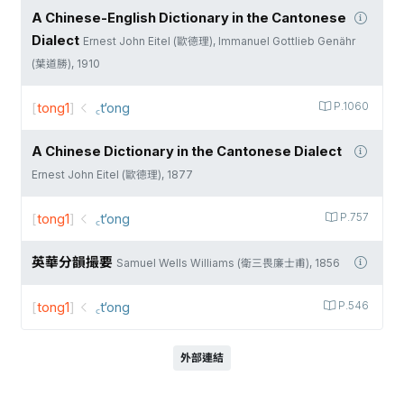
A Chinese-English Dictionary in the Cantonese
Dialect
Ernest John Eitel (歐德理), Immanuel Gottlieb Genähr
(葉道勝), 1910
[
tong1
]
꜀t‘ong
P.1060
A Chinese Dictionary in the Cantonese Dialect
Ernest John Eitel (歐德理), 1877
[
tong1
]
꜀t‘ong
P.757
英華分韻撮要
Samuel Wells Williams (衛三畏廉士甫), 1856
[
tong1
]
꜀t‘ong
P.546
外部連結