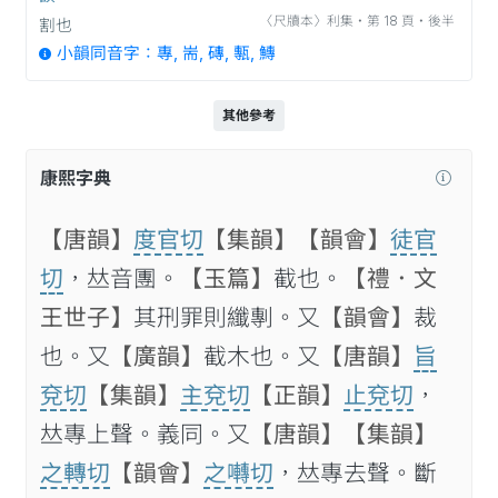
〈尺牘本〉利集‧第 18 頁‧後半
割也
小韻同音字：專, 耑, 磚, 甎, 鱄
其他參考
康熙字典
【唐韻】
度官切
【集韻】
【韻會】
徒官
切
，𠀤音團。
【玉篇】
截也。
【禮．文
王世子】
其𠛬罪則纖剸。又
【韻會】
裁
也。又
【廣韻】
截木也。又
【唐韻】
旨
兗切
【集韻】
主兗切
【正韻】
止兗切
，
𠀤專上聲。義同。又
【唐韻】
【集韻】
之轉切
【韻會】
之囀切
，𠀤專去聲。斷