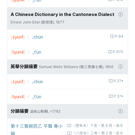
[
tyun4
]
A Chinese Dictionary in the Cantonese Dialect
Ernest John Eitel (歐德理), 1877
[
zyun1
]
꜀chün
P.84
[
tyun4
]
꜁t‘ün
P.870
英華分韻撮要
Samuel Wells Williams (衛三畏廉士甫), 1856
[
zyun1
]
꜀chün
P.37*
[
tyun4
]
꜁t‘ün
P.37*
分韻撮要
溫岐山較輯, <1782
第十三鴛婉怨乙 平聲 專小
〈壁魚本〉下卷‧第 9 頁‧後半
韻
〈六桂本〉三卷‧第 2 頁‧前半