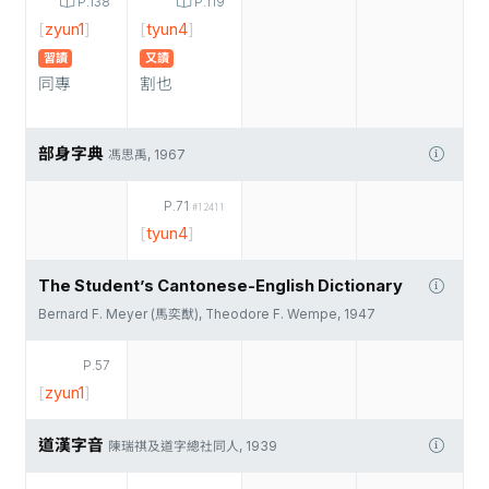
P.138
P.119
[
zyun1
]
[
tyun4
]
習讀
又讀
同專
割也
部身字典
馮思禹, 1967
P.71
#12411
[
tyun4
]
The Student’s Cantonese-English Dictionary
Bernard F. Meyer (馬奕猷), Theodore F. Wempe, 1947
P.57
[
zyun1
]
道漢字音
陳瑞祺及道字總社同人, 1939