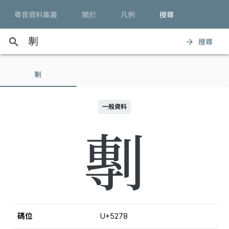
粵音資料集叢
關於
凡例
搜尋
search
搜尋
arrow_forward
剸
一般資料
剸
碼位
U+5278