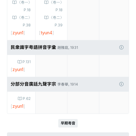
〈卷一〉
〈卷一〉
P.18
P.18
〈卷二〉
〈卷二〉
P.38
P.39
[
zyun1
]
[
tyun4
]
民衆識字粤語拼音字彙
趙雅庭, 1931
P.131
[
zyun1
]
分部分音廣話九聲字宗
李春華, 1914
P.62
[
zyun1
]
早期粵音