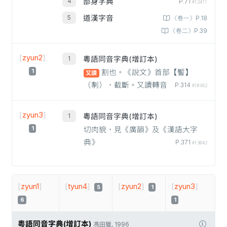
部身字典
P.71
#12411
道漢字音
〈卷一〉P.18
〈卷二〉P.39
[
zyun2
]
粵語同音字典(增訂本)
1
割也。《說文》首部【𩠹】
又讀
（剸），截斷。又讀轉音
P.314
#10962
[
zyun3
]
粵語同音字典(增訂本)
1
切肉貌，見《廣韻》及《漢語大字
典》
P.371
#13042
[
zyun1
]
[
tyun4
]
[
zyun2
]
[
zyun3
]
5
1
6
1
粵語同音字典(增訂本)
馮田獵, 1996