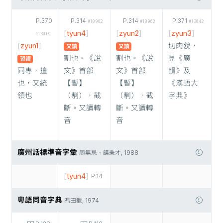
P.370
P.314
P.314
P.371
#10962
#10962
#13042
[
tyun4
]
[
zyun2
]
[
zyun3
]
#13019
[
zyun1
]
切肉貌，
又讀
又讀
割也。《說
割也。《說
見《廣
習讀
同專，擅
文》首部
文》首部
韻》及
也，又統
【𩠹】
【𩠹】
《漢語大
領也
（剸），截
（剸），截
字典》
斷。又讀轉
斷。又讀轉
音
音
廣州話標準音字彙
周無忌、饒秉才, 1988
[
tyun4
]
P.14
粵語同音字典
馮田獵, 1974