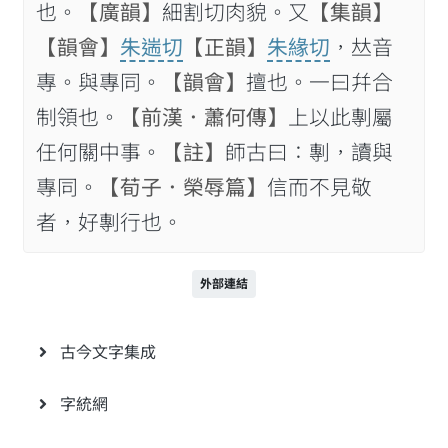
也。
【廣韻】
細割切肉貌。又
【集韻】
【韻會】
朱遄切
【正韻】
朱緣切
，𠀤音
專。與專同。
【韻會】
擅也。一曰幷合
制領也。
【前漢．蕭何傳】
上以此剸屬
任何關中事。
【註】
師古曰：剸，讀與
專同。
【荀子．榮辱篇】
信而不見敬
者，好剸行也。
外部連結
古今文字集成
字統網