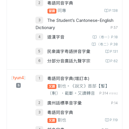
粵語同音字典
同專
P.138
習讀
The Student’s Cantonese-English
Dictionary
P.57
道漢字音
〈卷一〉P.18
〈卷二〉P.38
民衆識字粤語拼音字彙
P.131
分部分音廣話九聲字宗
P.62
[
tyun4
]
粵語同音字典(增訂本)
5
割也。《說文》首部【𩠹】
又讀
（剸），截斷。又讀轉音
P.314
#10962
廣州話標準音字彙
P.14
粵語同音字典
割也
P.119
又讀