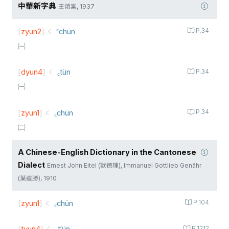
中華新字典
王頌棠, 1937
[
zyun2
]
꜂chün
P.34
㈠
[
dyun4
]
꜁tün
P.34
㈠
[
zyun1
]
꜀chün
P.34
㈡
A Chinese-English Dictionary in the Cantonese
Dialect
Ernest John Eitel (歐德理), Immanuel Gottlieb Genähr
(葉道勝), 1910
[
zyun1
]
꜀chün
P.104
꜁t‘ün
P.1212