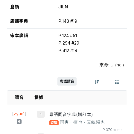
倉頡
JILN
康熙字典
P.143 #19
宋本廣韻
P.124 #51
P.294 #29
P.412 #18
來源: Unihan
粵語讀音
讀音
根據
[
zyun1
]
粵語同音字典(增訂本)
6
同專，擅也，又統領也
習讀
P.370
#13019