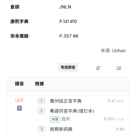
倉頡
JNLN
康熙字典
P.141 #10
宋本廣韻
P.357 #8
來源: Unihan
粵語讀音
讀音
根據
[
zi3
]
廣州話正音字典
P.47
#0558
7
粵語同音字典(增訂本)
直刺
P.350
本讀
#12230
商務新詞典
P.83