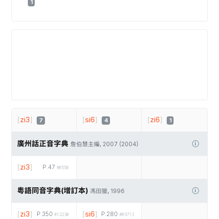
1
[
zi3
]
[
si6
]
[
zi6
]
7
4
1
廣州話正音字典
詹伯慧主編, 2007 (2004)
[
zi3
]
P.47
#0558
粵語同音字典(增訂本)
馮田獵, 1996
[
zi3
]
[
si6
]
P.350
P.280
#12230
#09713