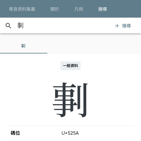
粵音資料集叢
關於
凡例
搜尋
search
搜尋
arrow_forward
剚
一般資料
剚
碼位
U+525A