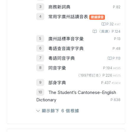
商務新詞典
P.82
常用字廣州話讀音表
建議讀音
P.32
#347
〈異讀〉P.124
廣州話標準音字彙
P.13
粵語查音識字字典
P.48
粵語同音字典
P.113
同音字彙
P.194
#4595
〈1997修訂本〉P.226
#4575
部身字典
P.437
#53414
The Student’s Cantonese-English
Dictionary
P.638
顯示餘下 6 個根據