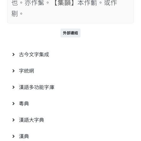
也。亦作鬀。
【集韻】
本作𩮜。或作
剔。
外部連結
古今文字集成
字統網
漢語多功能字庫
粵典
漢語大字典
漢典