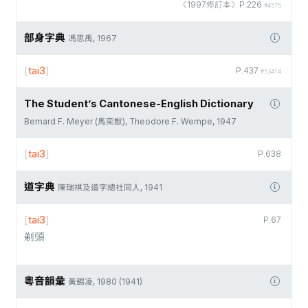
〈1997修訂本〉P.226
#4575
部身字典
馮思禹, 1967
[
tai3
]
P.437
#53414
The Student’s Cantonese-English Dictionary
Bernard F. Meyer (馬奕猷), Theodore F. Wempe, 1947
[
tai3
]
P.638
道字典
陳瑞祺及道字總社同人, 1941
[
tai3
]
P.67
剃頭
粵音韻彙
黃錫凌, 1980 (1941)