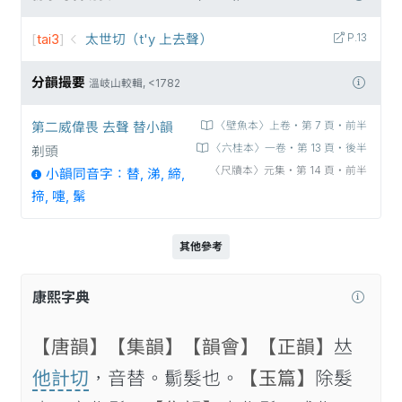
[
tai3
]
太世切（t'y 上去聲）
P.13
分韻撮要
溫岐山較輯, <1782
第二威偉畏 去聲 替小韻
〈壁魚本〉上卷‧第 7 頁‧前半
〈六桂本〉一卷‧第 13 頁‧後半
剃頭
〈尺牘本〉元集‧第 14 頁‧前半
小韻同音字：替, 涕, 締,
揥, 嚏, 鬀
其他參考
康熙字典
【唐韻】
【集韻】
【韻會】
【正韻】
𠀤
他計切
，音替。𩮜髮也。
【玉篇】
除髮