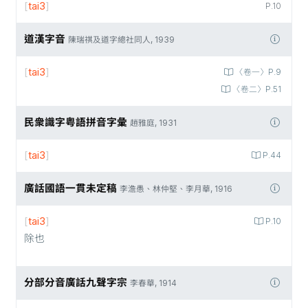
[
tai3
]
P.10
道漢字音
陳瑞祺及道字總社同人, 1939
[
tai3
]
〈卷一〉P.9
〈卷二〉P.51
民衆識字粤語拼音字彙
趙雅庭, 1931
[
tai3
]
P.44
廣話國語一貫未定稿
李澹愚、林仲堅、李月華, 1916
[
tai3
]
P.10
除也
分部分音廣話九聲字宗
李春華, 1914