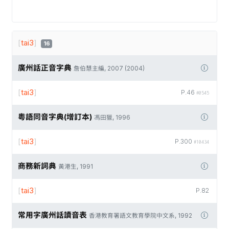
[
tai3
]
16
廣州話正音字典
詹伯慧主編, 2007 (2004)
[
tai3
]
P.46
#0545
粵語同音字典(增訂本)
馮田獵, 1996
[
tai3
]
P.300
#10434
商務新詞典
黃港生, 1991
[
tai3
]
P.82
常用字廣州話讀音表
香港教育署語文教育學院中文系, 1992