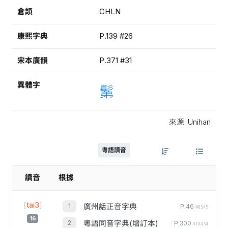
倉頡
CHLN
康熙字典
P.139 #26
宋本廣韻
P.371 #31
異體字
鬀
來源: Unihan
粵語讀音
讀音
根據
[
tai3
]
廣州話正音字典
P.46
#0545
16
粵語同音字典(增訂本)
P.300
#10434