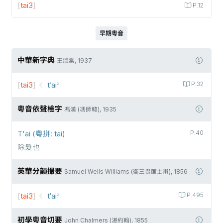
[
tai3
]
P.12
早期粵音
中華新字典
王頌棠, 1937
[
tai3
]
t’ai꜄
P.32
粵音依聲檢字
馮漢 (馮師韓), 1935
T'ai (粵拼: tai)
P.40
除髮也
英華分韻撮要
Samuel Wells Williams (衛三畏廉士甫), 1856
[
tai3
]
t‘ai꜄
P.495
初學粵音切要
John Chalmers (湛約翰), 1855