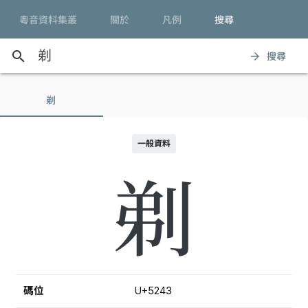
粵音資料集叢
關於
凡例
搜尋
search
搜尋
arrow_forward
剃
一般資料
剃
碼位
U+5243