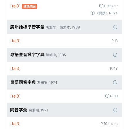
[
tai3
]
P.32
建議讀音
#347
〈異讀〉P.124
廣州話標準音字彙
周無忌、饒秉才, 1988
[
tai3
]
P.13
粵語查音識字字典
陳岫山, 1985
[
tai3
]
P.48
粵語同音字典
馮田獵, 1974
[
tai3
]
P.113
同音字彙
余秉昭, 1971
[
tai3
]
P.194
#4595