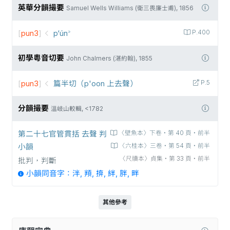
英華分韻撮要
Samuel Wells Williams (衛三畏廉士甫), 1856
[
pun3
]
p‘ún꜄
P.400
初學粵音切要
John Chalmers (湛約翰), 1855
[
pun3
]
篇半切（p'oon 上去聲）
P.5
分韻撮要
溫岐山較輯, <1782
第二十七官管貫括 去聲 判
〈壁魚本〉下卷‧第 40 頁‧前半
小韻
〈六桂本〉三卷‧第 54 頁‧前半
〈尺牘本〉貞集‧第 33 頁‧前半
批判，判斷
小韻同音字：泮, 頖, 𢬵, 絆, 胖, 畔
其他參考