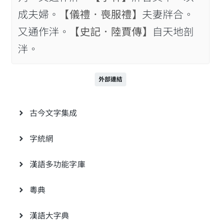
成夫婦。
【儀禮．喪服禮】
夫妻牉合。
又通作泮。
【史記．陸賈傳】
自天地剖
泮。
外部連結
古今文字集成
字統網
漢語多功能字庫
粵典
漢語大字典