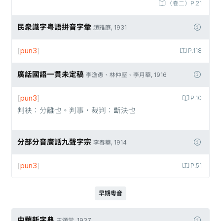
〈卷二〉P.21
民衆識字粤語拼音字彙
趙雅庭, 1931
[
pun3
]
P.118
廣話國語一貫未定稿
李澹愚、林仲堅、李月華, 1916
[
pun3
]
P.10
判袂：分離也。判事，裁判：斷決也
分部分音廣話九聲字宗
李春華, 1914
[
pun3
]
P.51
早期粵音
中華新字典
王頌棠, 1937