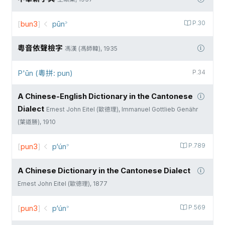
[
bun3
]
pūn꜄
P.30
粵音依聲檢字
馮漢 (馮師韓), 1935
P'ūn (粵拼: pun)
P.34
A Chinese-English Dictionary in the Cantonese
Dialect
Ernest John Eitel (歐德理), Immanuel Gottlieb Genähr
(葉道勝), 1910
[
pun3
]
p‘ún꜄
P.789
A Chinese Dictionary in the Cantonese Dialect
Ernest John Eitel (歐德理), 1877
[
pun3
]
p‘ún꜄
P.569