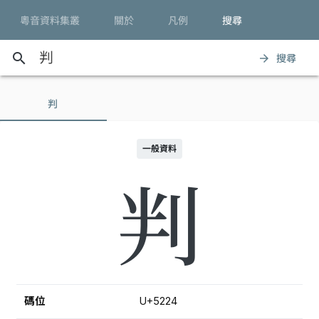
粵音資料集叢
關於
凡例
搜尋
search
搜尋
arrow_forward
判
一般資料
判
碼位
U+5224