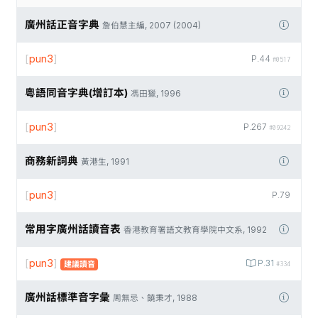
廣州話正音字典
詹伯慧主編, 2007 (2004)
[
pun3
]
P.44
#0517
粵語同音字典(增訂本)
馮田獵, 1996
[
pun3
]
P.267
#09242
商務新詞典
黃港生, 1991
[
pun3
]
P.79
常用字廣州話讀音表
香港教育署語文教育學院中文系, 1992
[
pun3
]
P.31
建議讀音
#334
廣州話標準音字彙
周無忌、饒秉才, 1988