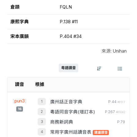
倉頡
FQLN
康熙字典
P.138 #11
宋本廣韻
P.404 #34
來源: Unihan
粵語讀音
讀音
根據
[
pun3
]
廣州話正音字典
P.44
#0517
16
粵語同音字典(增訂本)
P.267
#09242
商務新詞典
P.79
常用字廣州話讀音表
建議讀音