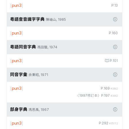
[
pun3
]
P.13
粵語查音識字字典
陳岫山, 1985
[
pun3
]
P.160
粵語同音字典
馮田獵, 1974
[
pun3
]
P.101
同音字彙
余秉昭, 1971
[
pun3
]
P.169
#3962
〈1997修訂本〉P.197
#3962
部身字典
馮思禹, 1967
[
pun3
]
P.292
#35112