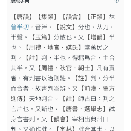
康熙字典
【唐韻】
【集韻】
【韻會】
【正韻】
𠀤
普半切
，音泮。
【說文】
分也。从刀，
半聲。
【玉篇】
分散也。又
【增韻】
半
也。
【周禮．地官．媒氏】
掌萬民之
判。
【註】
判，半也。得耦爲合，主合
其半。又
【周禮．秋官．朝士】
凡有責
者，有判書以治則聽。
【註】
判，分半
而合者，故書判爲辨。又
【前漢．翟方
進傳】
天地判合。
【註】
師古曰：判之
言片也。又斷也。
【唐書．選舉志】
試
身言書判。又
【韻會】
宰相出典州曰
判。又通作牉。
【字林】
牉合其半，以