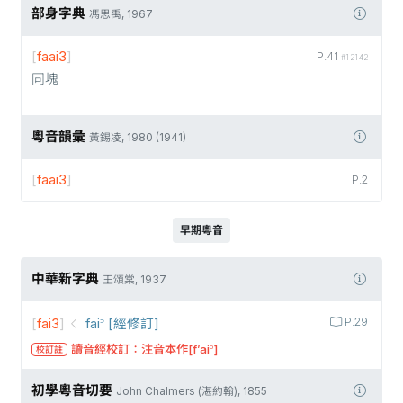
部身字典
馮思禹, 1967
[
faai3
]
P.41
#12142
同塊
粵音韻彙
黃錫凌, 1980 (1941)
[
faai3
]
P.2
早期粵音
中華新字典
王頌棠, 1937
[
fai3
]
fai꜄ [經修訂]
P.29
讀音經校訂：注音本作[f’ai꜄]
校訂註
初學粵音切要
John Chalmers (湛約翰), 1855