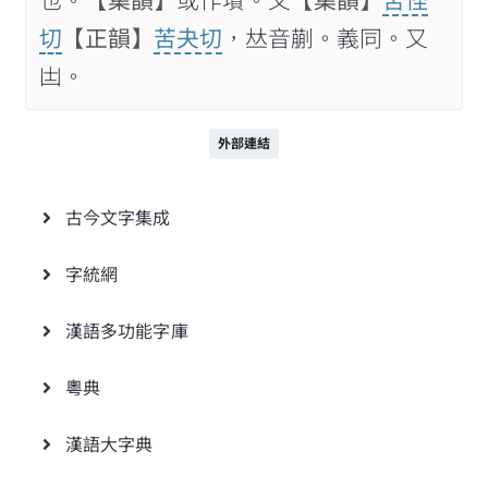
也。
【集韻】
或作墤。又
【集韻】
苦怪
切
【正韻】
苦夬切
，𠀤音蒯。義同。又
𠙽。
外部連結
古今文字集成
字統網
漢語多功能字庫
粵典
漢語大字典