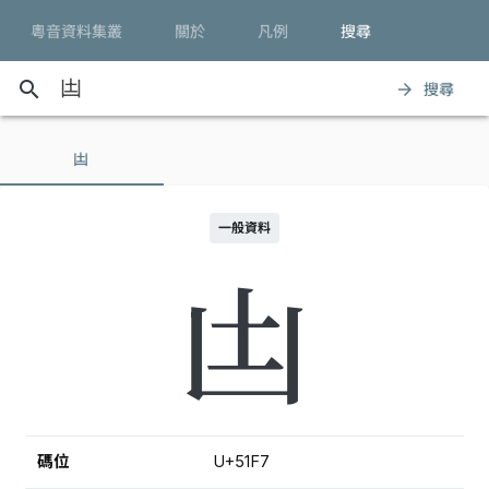
粵音資料集叢
關於
凡例
搜尋
search
搜尋
arrow_forward
凷
一般資料
凷
碼位
U+51F7