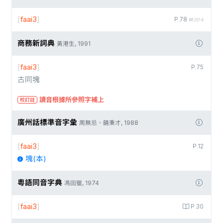
[
faai3
]
P.78
#02614
商務新詞典
黃港生, 1991
[
faai3
]
P.75
古同塊
讀音根據所參照字補上
校訂註
廣州話標準音字彙
周無忌、饒秉才, 1988
[
faai3
]
P.12
塊(本)
粵語同音字典
馮田獵, 1974
[
faai3
]
P.30