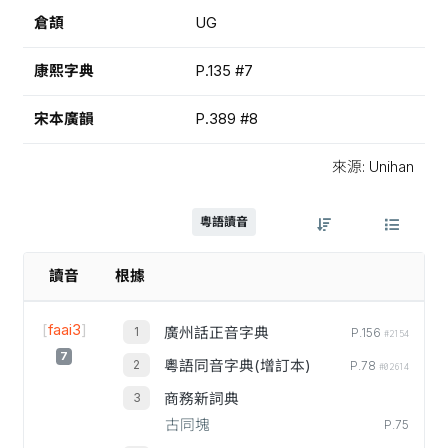
倉頡
UG
康熙字典
P.135 #7
宋本廣韻
P.389 #8
來源: Unihan
粵語讀音
讀音
根據
[
faai3
]
廣州話正音字典
P.156
#2154
7
粵語同音字典(增訂本)
P.78
#02614
商務新詞典
古同塊
P.75