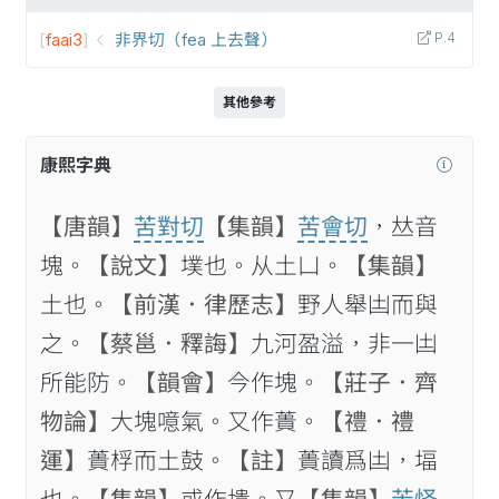
[
faai3
]
非界切（fea 上去聲）
P.4
其他參考
康熙字典
【唐韻】
苦對切
【集韻】
苦會切
，𠀤音
塊。
【說文】
墣也。从土凵。
【集韻】
土也。
【前漢．律歷志】
野人舉凷而與
之。
【蔡邕．釋誨】
九河盈溢，非一凷
所能防。
【韻會】
今作塊。
【莊子．齊
物論】
大塊噫氣。又作蕢。
【禮．禮
運】
蕢桴而土鼓。
【註】
蕢讀爲凷，堛