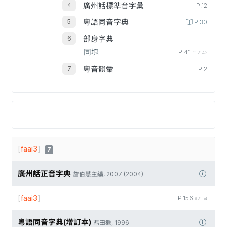
廣州話標準音字彙
P.12
粵語同音字典
P.30
部身字典
同塊
P.41
#12142
粵音韻彙
P.2
[
faai3
]
7
廣州話正音字典
詹伯慧主編, 2007 (2004)
[
faai3
]
P.156
#2154
粵語同音字典(增訂本)
馮田獵, 1996