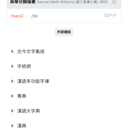
英華分韻撮要
Samuel Wells Williams (衛三畏廉士甫), 1856
[
faan4
]
꜁fán
P.47
外部連結
古今文字集成
字統網
漢語多功能字庫
粵典
漢語大字典
漢典