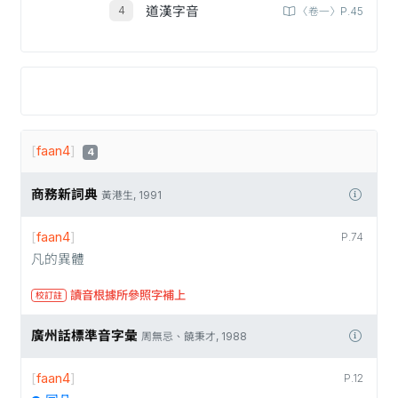
道漢字音
〈卷一〉P.45
[
faan4
]
4
商務新詞典
黃港生, 1991
[
faan4
]
P.74
凡的異體
讀音根據所參照字補上
校訂註
廣州話標準音字彙
周無忌、饒秉才, 1988
[
faan4
]
P.12