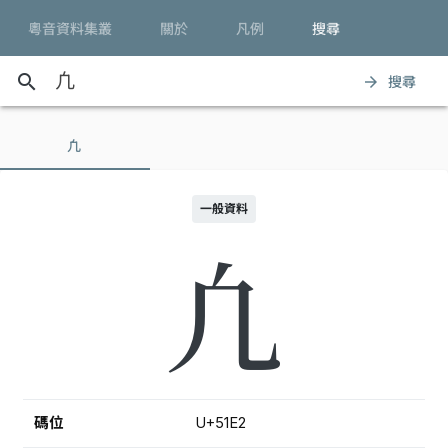
粵音資料集叢
關於
凡例
搜尋
search
搜尋
arrow_forward
凢
一般資料
凢
碼位
U+51E2