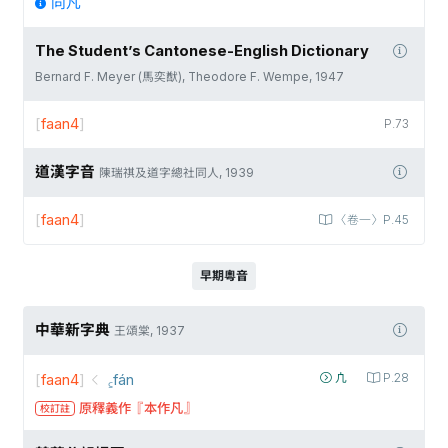
同凡
The Student’s Cantonese-English Dictionary
Bernard F. Meyer (馬奕猷), Theodore F. Wempe, 1947
[
faan4
]
P.73
道漢字音
陳瑞祺及道字總社同人, 1939
[
faan4
]
〈卷一〉P.45
早期粵音
中華新字典
王頌棠, 1937
[
faan4
]
꜁fán
凣
P.28
原釋義作『本作凡』
校訂註