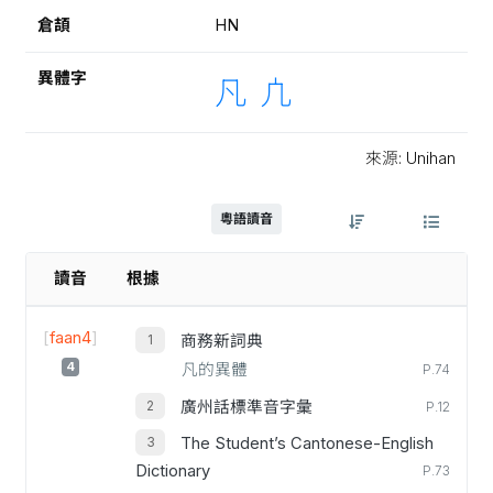
倉頡
HN
異體字
凡
凣
來源: Unihan
粵語讀音
讀音
根據
[
faan4
]
商務新詞典
4
凡的異體
P.74
廣州話標準音字彙
P.12
The Student’s Cantonese-English
Dictionary
P.73