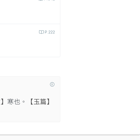
P.222
文】
寒也。
【玉篇】