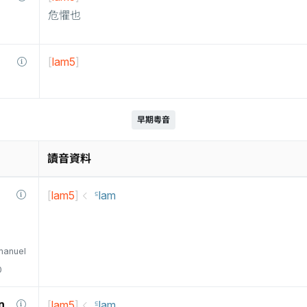
危懼也
[
lam5
]
早期粵音
讀音資料
[
lam5
]
꜃lam
manuel
0
n
[
lam5
]
꜃lam