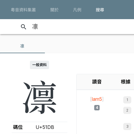
粵音資料集叢
關於
凡例
搜尋
search
凛
一般資料
凛
讀音
根據
[
lam5
]
4
碼位
U+51DB