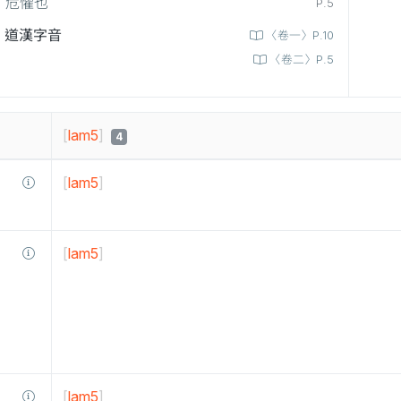
危懼也
P.5
道漢字音
〈卷一〉P.10
〈卷二〉P.5
[
lam5
]
4
[
lam5
]
[
lam5
]
[
lam5
]