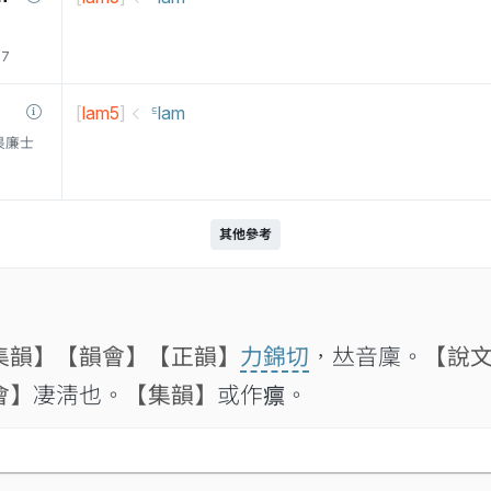
77
[
lam5
]
꜃lam
衛三畏廉士
其他參考
集韻】
【韻會】
【正韻】
力錦切
，𠀤音廩。
【說
會】
凄淸也。
【集韻】
或作𤺡。