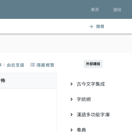
專頁
連結
搜尋
arrow_forward
外部連結
序：由近至遠
隱藏概覽
分佈
古今文字集成
字統網
漢語多功能字庫
粵典