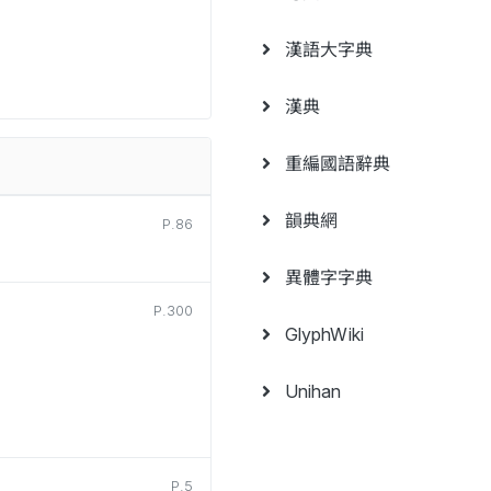
漢語大字典
漢典
重編國語辭典
韻典網
P.86
異體字字典
P.300
GlyphWiki
Unihan
P.5