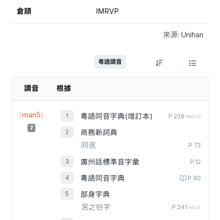
倉頡
IMRVP
來源: Unihan
粵語讀音
讀音
根據
[
man5
]
粵語同音字典(增訂本)
P.238
#08274
7
商務新詞典
同泯
P.73
廣州話標準音字彙
P.12
粵語同音字典
P.90
部身字典
泯之俗字
P.341
#4141