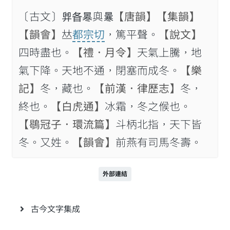
〔古文〕𣆼𣅈𠘀𠔙𠘗
【唐韻】
【集韻】
【韻會】
𠀤
都宗切
，篤平聲。
【說文】
四時盡也。
【禮．月令】
天氣上騰，地
氣下降。天地不通，閉塞而成冬。
【樂
記】
冬，藏也。
【前漢．律歷志】
冬，
終也。
【白虎通】
冰霜，冬之𠋫也。
【鶡冠子．環流篇】
斗柄北指，天下皆
冬。又姓。
【韻會】
前燕有司馬冬壽。
外部連結
古今文字集成