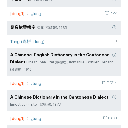
[
dung1
]
꜀tung
P.27
粵音依聲檢字
馮漢 (馮師韓), 1935
Tung (粵拼: dung)
P.50
A Chinese-English Dictionary in the Cantonese
Dialect
Ernest John Eitel (歐德理), Immanuel Gottlieb Genähr
(葉道勝), 1910
[
dung1
]
꜀tung
P.1214
A Chinese Dictionary in the Cantonese Dialect
Ernest John Eitel (歐德理), 1877
[
dung1
]
꜀tung
P.871