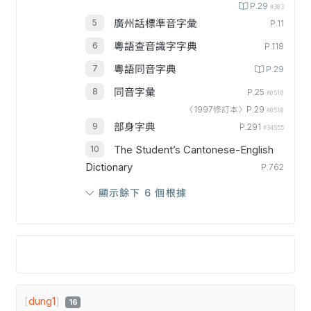
P.29
#303
廣州話標準音字彙
P.11
粵語查音識字字典
P.118
粵語同音字典
P.29
同音字彙
P.25
#0510
〈1997修訂本〉P.29
#0510
部身字典
P.291
#34555
The Student’s Cantonese-English
Dictionary
P.762
顯示餘下 6 個根據
[
dung1
]
16