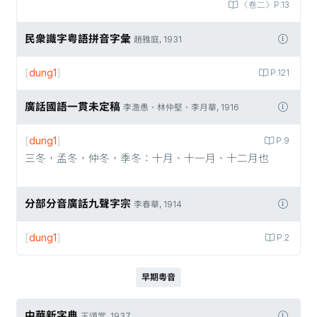
〈卷二〉P.13
民衆識字粤語拼音字彙
趙雅庭, 1931
[
dung1
]
P.121
廣話國語一貫未定稿
李澹愚、林仲堅、李月華, 1916
[
dung1
]
P.9
三冬，孟冬，仲冬，季冬：十月、十一月、十二月也
分部分音廣話九聲字宗
李春華, 1914
[
dung1
]
P.2
早期粵音
中華新字典
王頌棠, 1937