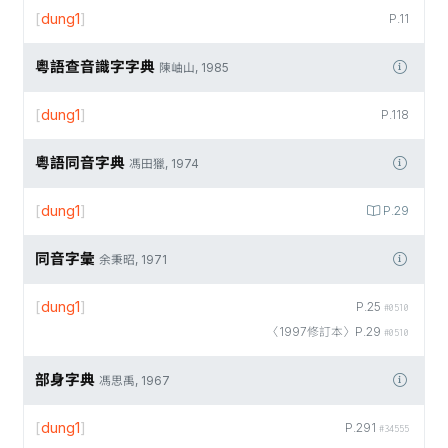
[
dung1
]
P.11
粵語查音識字字典
陳岫山, 1985
[
dung1
]
P.118
粵語同音字典
馮田獵, 1974
[
dung1
]
P.29
同音字彙
余秉昭, 1971
[
dung1
]
P.25
#0510
〈1997修訂本〉P.29
#0510
部身字典
馮思禹, 1967
[
dung1
]
P.291
#34555