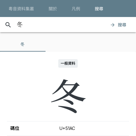
粵音資料集叢
關於
凡例
搜尋
search
搜尋
arrow_forward
冬
一般資料
冬
碼位
U+51AC