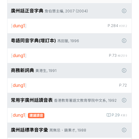
廣州話正音字典
詹伯慧主編, 2007 (2004)
[
dung1
]
P.284
#3912
粵語同音字典(增訂本)
馮田獵, 1996
[
dung1
]
P.73
#02519
商務新詞典
黃港生, 1991
[
dung1
]
P.72
常用字廣州話讀音表
香港教育署語文教育學院中文系, 1992
[
dung1
]
P.29
建議讀音
#303
廣州話標準音字彙
周無忌、饒秉才, 1988