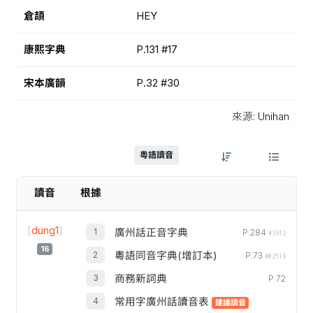
倉頡
HEY
康熙字典
P.131 #17
宋本廣韻
P.32 #30
來源: Unihan
粵語讀音
讀音
根據
[
dung1
]
廣州話正音字典
P.284
#3912
16
粵語同音字典(增訂本)
P.73
#02519
商務新詞典
P.72
常用字廣州話讀音表
建議讀音