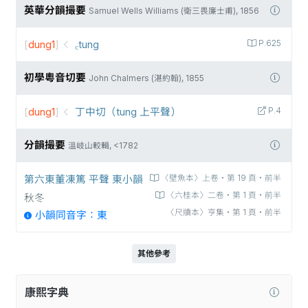
英華分韻撮要
Samuel Wells Williams (衛三畏廉士甫), 1856
[
dung1
]
꜀tung
P.625
初學粵音切要
John Chalmers (湛約翰), 1855
[
dung1
]
丁中切（tung 上平聲）
P.4
分韻撮要
溫岐山較輯, <1782
第六東董凍篤 平聲 東小韻
〈壁魚本〉上卷‧第 19 頁‧前半
〈六桂本〉二卷‧第 1 頁‧前半
秋冬
〈尺牘本〉亨集‧第 1 頁‧前半
小韻同音字：東
其他參考
康熙字典