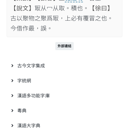
【說文】
冣从冖从取。積也。
【徐曰】
古以聚物之聚爲冣，上必有覆冒之也。
今借作最，誤。
外部連結
古今文字集成
字統網
漢語多功能字庫
粵典
漢語大字典