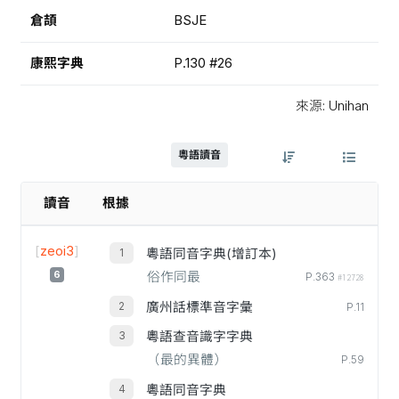
倉頡
BSJE
康熙字典
P.130 #26
來源: Unihan
粵語讀音
讀音
根據
[
zeoi3
]
粵語同音字典(增訂本)
6
俗作同最
P.363
#12728
廣州話標準音字彙
P.11
粵語查音識字字典
（最的異體）
P.59
粵語同音字典