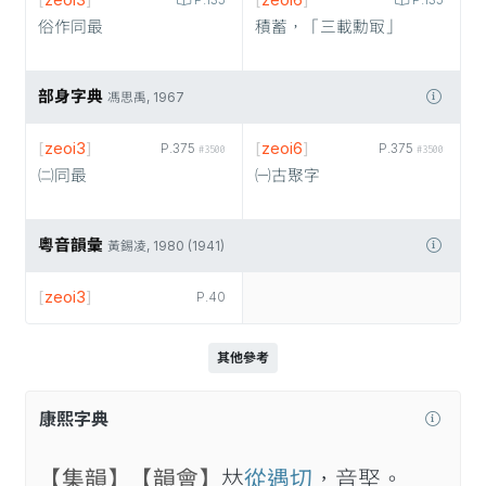
[
zeoi3
]
[
zeoi6
]
P.135
P.135
俗作同最
積蓄，「三載勳冣」
部身字典
馮思禹, 1967
[
zeoi3
]
[
zeoi6
]
P.375
P.375
#3500
#3500
㈡同最
㈠古聚字
粵音韻彙
黃錫凌, 1980 (1941)
[
zeoi3
]
P.40
其他參考
康熙字典
【集韻】
【韻會】
𠀤
從遇切
，音埾。