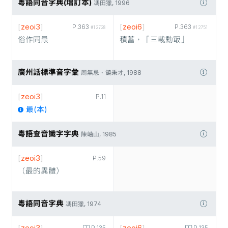
粵語同音字典(增訂本)
馮田獵, 1996
[
zeoi3
]
[
zeoi6
]
P.363
P.363
#12728
#12751
俗作同最
積蓄，「三載勳冣」
廣州話標準音字彙
周無忌、饒秉才, 1988
[
zeoi3
]
P.11
最(本)
粵語查音識字字典
陳岫山, 1985
[
zeoi3
]
P.59
（最的異體）
粵語同音字典
馮田獵, 1974