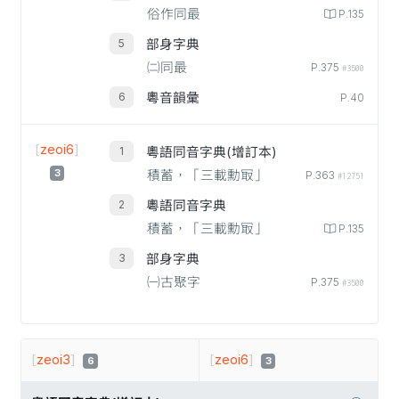
俗作同最
P.135
部身字典
㈡同最
P.375
#3500
粵音韻彙
P.40
[
zeoi6
]
粵語同音字典(增訂本)
3
積蓄，「三載勳冣」
P.363
#12751
粵語同音字典
積蓄，「三載勳冣」
P.135
部身字典
㈠古聚字
P.375
#3500
[
zeoi3
]
[
zeoi6
]
6
3