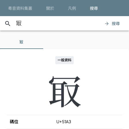
粵音資料集叢
關於
凡例
搜尋
search
搜尋
arrow_forward
冣
一般資料
冣
碼位
U+51A3