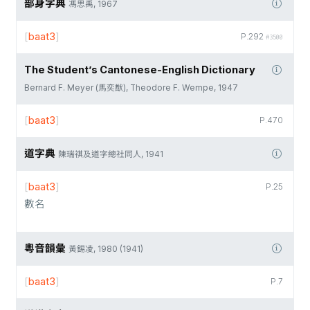
部身字典
馮思禹, 1967
[
baat3
]
P.292
#3500
The Student’s Cantonese-English Dictionary
Bernard F. Meyer (馬奕猷), Theodore F. Wempe, 1947
[
baat3
]
P.470
道字典
陳瑞祺及道字總社同人, 1941
[
baat3
]
P.25
數名
粵音韻彙
黃錫凌, 1980 (1941)
[
baat3
]
P.7