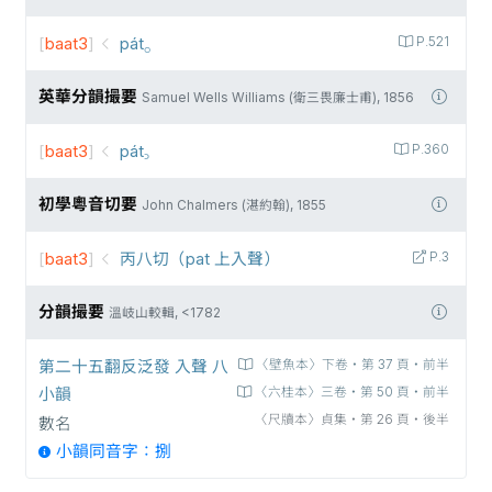
[
baat3
]
pát⸰
P.521
英華分韻撮要
Samuel Wells Williams (衛三畏廉士甫), 1856
[
baat3
]
pát꜆
P.360
初學粵音切要
John Chalmers (湛約翰), 1855
[
baat3
]
丙八切（pat 上入聲）
P.3
分韻撮要
溫岐山較輯, <1782
第二十五翻反泛發 入聲 八
〈壁魚本〉下卷‧第 37 頁‧前半
小韻
〈六桂本〉三卷‧第 50 頁‧前半
〈尺牘本〉貞集‧第 26 頁‧後半
數名
小韻同音字：捌