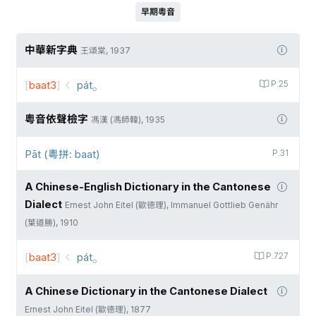
早期粵音
中華新字典
王頌棠, 1937
[
baat3
]
pát⸰
P.25
粵音依聲檢字
馮漢 (馮師韓), 1935
Pāt (粵拼: baat)
P.31
A Chinese-English Dictionary in the Cantonese
Dialect
Ernest John Eitel (歐德理), Immanuel Gottlieb Genähr
(葉道勝), 1910
[
baat3
]
pát⸰
P.727
A Chinese Dictionary in the Cantonese Dialect
Ernest John Eitel (歐德理), 1877