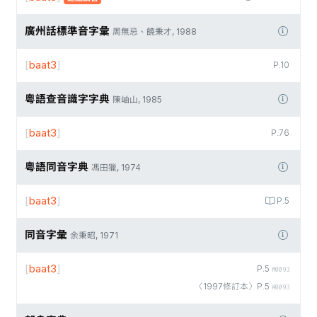
廣州話標準音字彙
周無忌、饒秉才, 1988
[
baat3
]
P.10
粵語查音識字字典
陳岫山, 1985
[
baat3
]
P.76
粵語同音字典
馮田獵, 1974
[
baat3
]
P.5
同音字彙
余秉昭, 1971
[
baat3
]
P.5
#0093
〈1997修訂本〉P.5
#0093