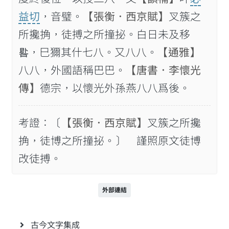
益切
，音璧。
【張衡．西京賦】
叉簇之
所攙捔，徒搏之所撞㧙。白日未及移
𠷳，巳獮其什七八。又八八。
【通雅】
八八，外國語稱巴巴。
【唐書．李懷光
傳】
德宗，以懷光外孫燕八八爲後。
考證：〔
【張衡．西京賦】
叉簇之所攙
捔，徒博之所撞㧙。〕 謹照原文徒博
改徒搏。
外部連結
古今文字集成