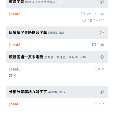
道漢字音
陳瑞祺及道字總社同人, 1939
[
baat3
]
〈卷一〉P.45
〈卷二〉P.17
民衆識字粤語拼音字彙
趙雅庭, 1931
[
baat3
]
P.139
廣話國語一貫未定稿
李澹愚、林仲堅、李月華, 1916
[
baat3
]
P.9
數名
分部分音廣話九聲字宗
李春華, 1914
[
baat3
]
P.27