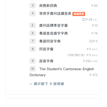
商務新詞典
P.65
常用字廣州話讀音表
建議讀音
P.28
#281
廣州話標準音字彙
P.10
粵語查音識字字典
P.76
粵語同音字典
P.5
同音字彙
P.5
#0093
〈1997修訂本〉P.5
#0093
部身字典
P.292
#3500
The Student’s Cantonese-English
Dictionary
P.470
顯示餘下 6 個根據