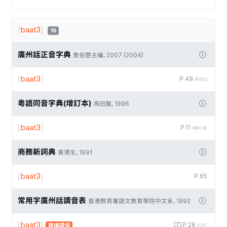
[
baat3
]
16
廣州話正音字典
詹伯慧主編, 2007 (2004)
[
baat3
]
P.49
#0589
粵語同音字典(增訂本)
馮田獵, 1996
[
baat3
]
P.11
#00338
商務新詞典
黃港生, 1991
[
baat3
]
P.65
常用字廣州話讀音表
香港教育署語文教育學院中文系, 1992
[
baat3
]
P.28
建議讀音
#281