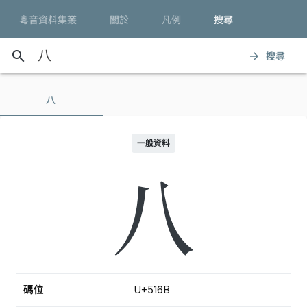
粵音資料集叢
關於
凡例
搜尋
search
搜尋
arrow_forward
八
一般資料
八
碼位
U+516B