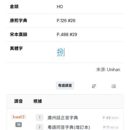
倉頡
HO
康熙字典
P.126 #26
宋本廣韻
P.488 #29
異體字
捌
來源: Unihan
粵語讀音
讀音
根據
[
baat3
]
廣州話正音字典
P.49
#0589
16
粵語同音字典(增訂本)
P.11
#00338