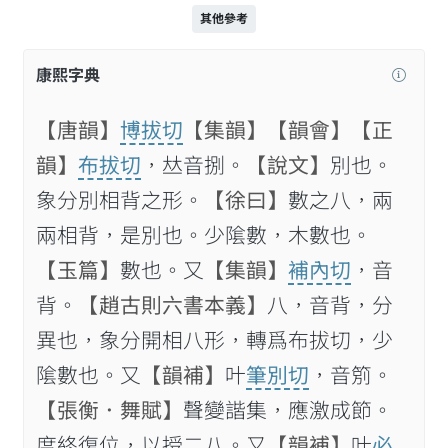
其他參考
康熙字典
【唐韻】
博拔切
【集韻】
【韻會】
【正
韻】
布拔切
，𠀤音捌。
【說文】
別也。
象分別相背之形。
【徐曰】
數之八，兩
兩相背，是別也。少隂數，木數也。
【玉篇】
數也。又
【集韻】
補內切
，音
背。
【趙古則六書本義】
八，音背，分
異也，象分開相八形，轉爲布拔切，少
隂數也。又
【韻補】
叶
筆別切
，音䇷。
【張衡．舞賦】
聲變諧集，應激成節。
度終復位，以授二八。又
【韻補】
叶
必