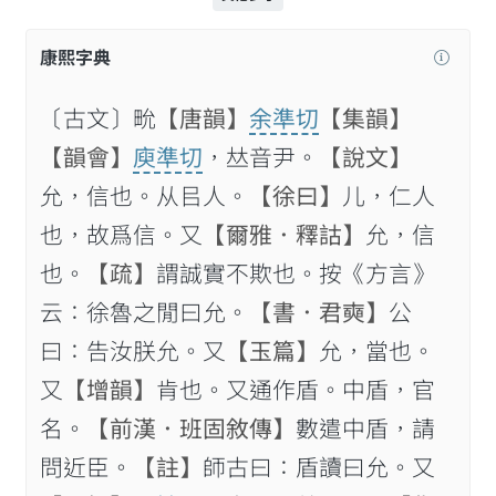
康熙字典
〔古文〕㽙
【唐韻】
余準切
【集韻】
【韻會】
庾準切
，𠀤音尹。
【說文】
允，信也。从㠯人。
【徐曰】
儿，仁人
也，故爲信。又
【爾雅．釋詁】
允，信
也。
【疏】
謂誠實不欺也。按《方言》
云：徐魯之閒曰允。
【書．君奭】
公
曰：告汝朕允。又
【玉篇】
允，當也。
又
【增韻】
肯也。又通作盾。中盾，官
名。
【前漢．班固敘傳】
數遣中盾，請
問近臣。
【註】
師古曰：盾讀曰允。又