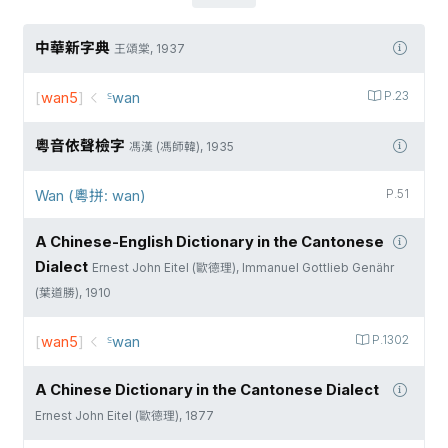
中華新字典
王頌棠, 1937
[
wan5
]
꜃wan
P.23
粵音依聲檢字
馮漢 (馮師韓), 1935
Wan (粵拼: wan)
P.51
A Chinese-English Dictionary in the Cantonese
Dialect
Ernest John Eitel (歐德理), Immanuel Gottlieb Genähr
(葉道勝), 1910
[
wan5
]
꜃wan
P.1302
A Chinese Dictionary in the Cantonese Dialect
Ernest John Eitel (歐德理), 1877