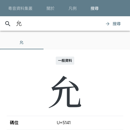
粵音資料集叢
關於
凡例
搜尋
search
搜尋
arrow_forward
允
一般資料
允
碼位
U+5141