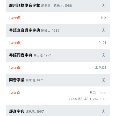
廣州話標準音字彙
周無忌、饒秉才, 1988
[
wan5
]
P.9
粵語查音識字字典
陳岫山, 1985
[
wan5
]
P.101
粵語同音字典
馮田獵, 1974
[
wan5
]
P.121
同音字彙
余秉昭, 1971
[
wan5
]
P.224
#5329
〈1997修訂本〉P.262
#5309
部身字典
馮思禹, 1967