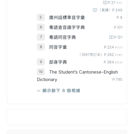
P.27
#261
〈異讀〉P.249
廣州話標準音字彙
P.9
粵語查音識字字典
P.101
粵語同音字典
P.121
同音字彙
P.224
#5329
〈1997修訂本〉P.262
#5309
部身字典
P.384
#4534
The Student’s Cantonese-English
Dictionary
P.795
顯示餘下 6 個根據