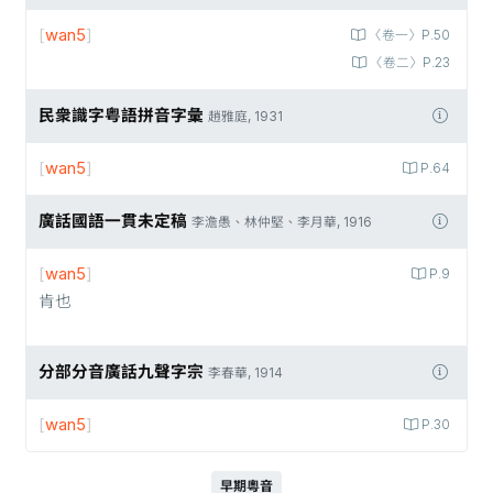
[
wan5
]
〈卷一〉P.50
〈卷二〉P.23
民衆識字粤語拼音字彙
趙雅庭, 1931
[
wan5
]
P.64
廣話國語一貫未定稿
李澹愚、林仲堅、李月華, 1916
[
wan5
]
P.9
肯也
分部分音廣話九聲字宗
李春華, 1914
[
wan5
]
P.30
早期粵音