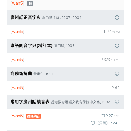
[
wan5
]
16
廣州話正音字典
詹伯慧主編, 2007 (2004)
[
wan5
]
P.74
#0942
粵語同音字典(增訂本)
馮田獵, 1996
[
wan5
]
P.323
#11257
商務新詞典
黃港生, 1991
[
wan5
]
P.60
常用字廣州話讀音表
香港教育署語文教育學院中文系, 1992
[
wan5
]
P.27
建議讀音
#261
〈異讀〉P.249