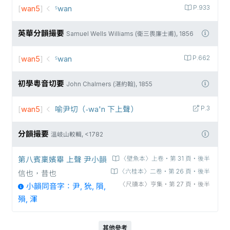
[
wan5
]
꜃wan
P.933
英華分韻撮要
Samuel Wells Williams (衛三畏廉士甫), 1856
[
wan5
]
꜃wan
P.662
初學粵音切要
John Chalmers (湛約翰), 1855
[
wan5
]
喻尹切（-wa'n 下上聲）
P.3
分韻撮要
溫岐山較輯, <1782
第八賓稟嬪畢 上聲 尹小韻
〈壁魚本〉上卷‧第 31 頁‧後半
〈六桂本〉二卷‧第 26 頁‧後半
信也，昔也
〈尺牘本〉亨集‧第 27 頁‧後半
小韻同音字：尹, 狁, 隕,
殞, 渾
其他參考