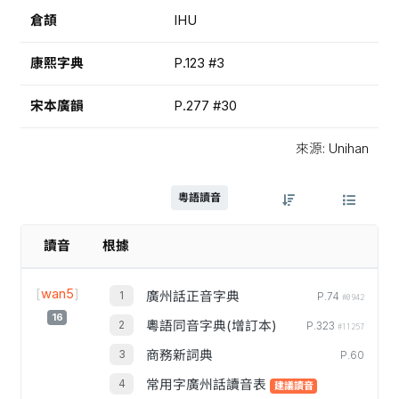
倉頡
IHU
康熙字典
P.123 #3
宋本廣韻
P.277 #30
來源: Unihan
粵語讀音
讀音
根據
[
wan5
]
廣州話正音字典
P.74
#0942
16
粵語同音字典(增訂本)
P.323
#11257
商務新詞典
P.60
常用字廣州話讀音表
建議讀音