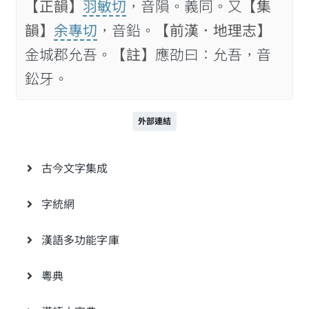
【正韻】
羽敏切
，音隕。義同。又
【集
韻】
余專切
，音鉛。
【前漢．地理志】
金城郡允吾。
【註】
應劭曰：允吾，音
鈆牙。
外部連結
古今文字集成
字統網
漢語多功能字庫
粵典