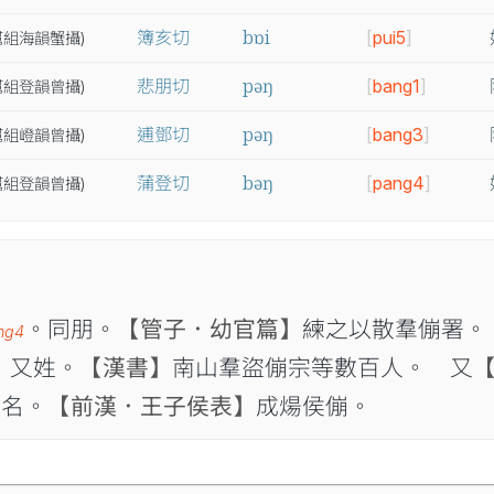
bɒi
簿亥切
[
pui5
]
幫
組
海
韻
蟹
攝
)
pəŋ
悲朋切
[
bang1
]
幫
組
登
韻
曾
攝
)
pəŋ
逋鄧切
[
bang3
]
幫
組
嶝
韻
曾
攝
)
bəŋ
蒲登切
[
pang4
]
幫
組
登
韻
曾
攝
)
。同朋。
【管子．幼官篇】
練之以散羣傰署。
ng4
 又姓。
【漢書】
南山羣盜傰宗等數百人。 又
人名。
【前漢．王子侯表】
成煬侯傰。