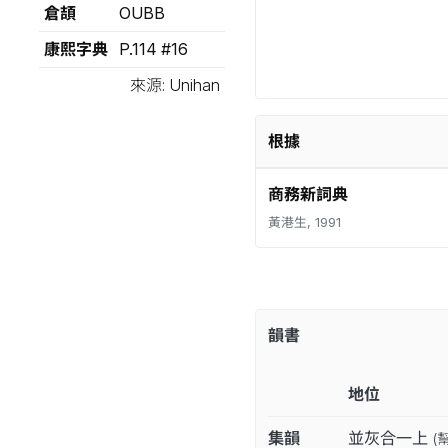
倉頡
OUBB
康熙字典
P.114 #16
來源: Unihan
根據
商務新詞典
黃港生, 1991
韻書
地位
集韻
並灰合一上
(