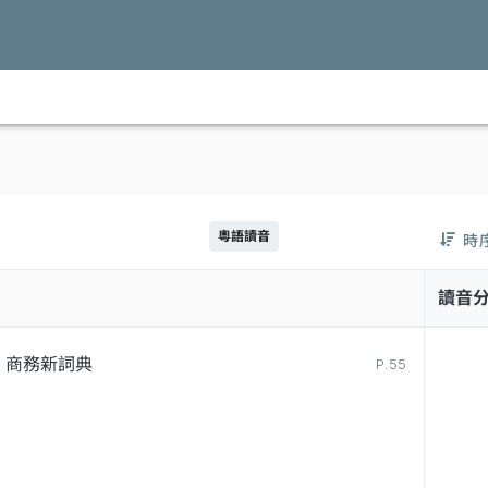
粵語讀音
時
讀音
商務新詞典
P.55