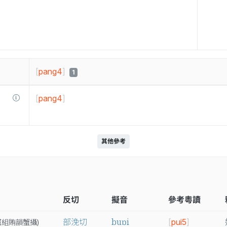
[
pang4
]
1
[
pang4
]
其他參考
反切
擬音
參考粵讀
buɒi
部浼切
[
pui5
]
幫
組
賄
韻
蟹
攝
)