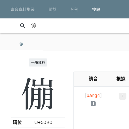
粵音資料集叢
關於
凡例
搜尋
search
傰
一般資料
傰
讀音
根據
[
pang4
]
1
碼位
U+50B0