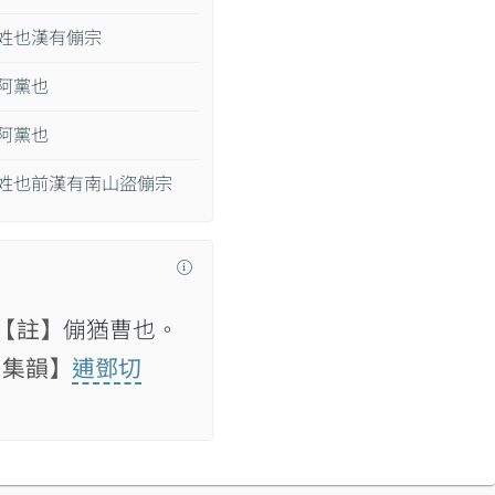
姓也漢有傰宗
阿黨也
阿黨也
姓也前漢有南山盜傰宗
【註】
傰猶曹也。
【集韻】
逋鄧切