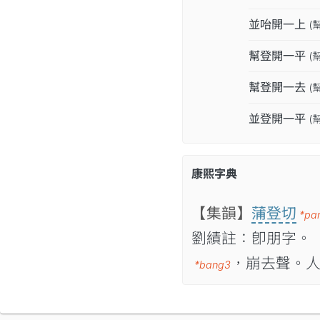
並咍開一上
(
幫登開一平
(
幫登開一去
(
並登開一平
(
康熙字典
【集韻】
蒲登切
*pa
劉績註：卽朋字。
，崩去聲。
*bang3