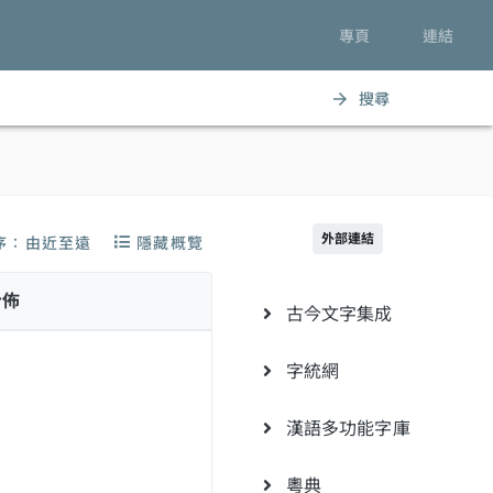
專頁
連結
搜尋
arrow_forward
外部連結
序：由近至遠
隱藏概覽
分佈
古今文字集成
字統網
漢語多功能字庫
粵典