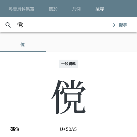
粵音資料集叢
關於
凡例
搜尋
search
搜尋
arrow_forward
傥
一般資料
傥
碼位
U+50A5