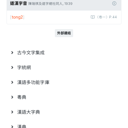
道漢字音
陳瑞祺及道字總社同人, 1939
[
tong2
]
〈卷一〉P.44
外部連結
古今文字集成
字統網
漢語多功能字庫
粵典
漢語大字典
漢典