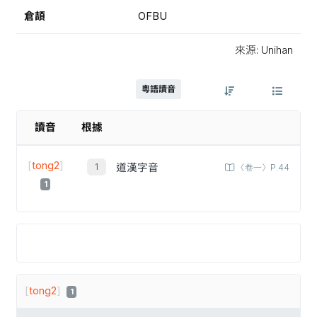
倉頡
OFBU
來源: Unihan
粵語讀音
讀音
根據
[
tong2
]
道漢字音
〈卷一〉P.44
1
[
tong2
]
1