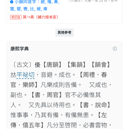
〈尺牘本〉元集‧第 25 頁‧前半
小韻同音字：避, 偹, 鼻,
篦, 嬖, 轡, 比, 被, 庳
其→具（據六桂本定）
校訂註
其他參考
康熙字典
〔古文〕𠈍
【唐韻】
【集韻】
【韻會】
𠀤
平祕切
，音避。成也。
【周禮．春
官．樂師】
凡樂成則告備。 又咸也，
副也。
【書．周官】
官不必備惟其
人。 又先具以待用也。
【書．說命】
惟事事，乃其有備，有備無患。
【左
傳．僖五年】
凡分至啓閉，必書雲物，