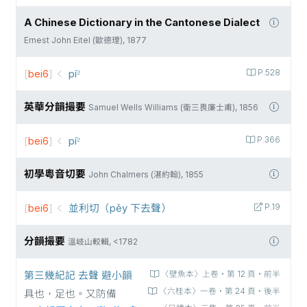
A Chinese Dictionary in the Cantonese Dialect
Ernest John Eitel (歐德理), 1877
[
bei6
]
pí꜅
P.528
英華分韻撮要
Samuel Wells Williams (衛三畏廉士甫), 1856
[
bei6
]
pí꜅
P.366
初學粵音切要
John Chalmers (湛約翰), 1855
[
bei6
]
並利切（pěy 下去聲）
P.19
分韻撮要
溫岐山較輯, <1782
第三幾紀記 去聲 避小韻
〈壁魚本〉上卷‧第 12 頁‧前半
〈六桂本〉一卷‧第 24 頁‧後半
具也，足也。又防備