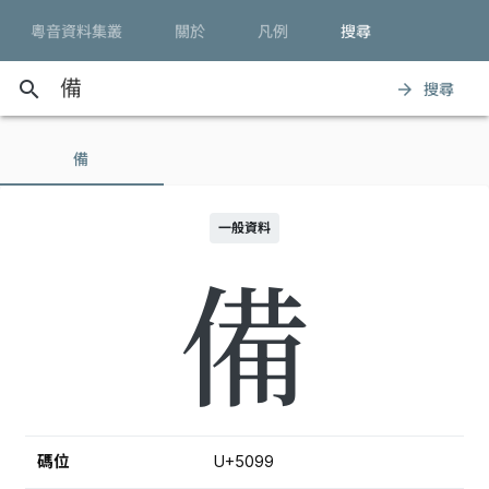
粵音資料集叢
關於
凡例
搜尋
search
搜尋
arrow_forward
備
一般資料
備
碼位
U+5099