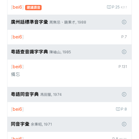
[
bei6
]
P.25
建議讀音
#217
廣州話標準音字彙
周無忌、饒秉才, 1988
[
bei6
]
P.7
粵語查音識字字典
陳岫山, 1985
[
bei6
]
P.131
備忘
粵語同音字典
馮田獵, 1974
[
bei6
]
P.8
同音字彙
余秉昭, 1971