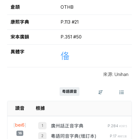
倉頡
OTHB
康熙字典
P.113 #21
宋本廣韻
P.351 #50
異體字
俻
來源: Unihan
粵語讀音
讀音
根據
[
bei6
]
廣州話正音字典
P.284
#3915
16
粵語同音字典(增訂本)
P.17
#00538