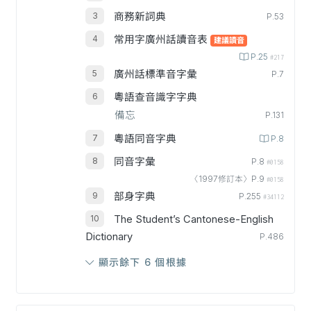
商務新詞典
P.53
常用字廣州話讀音表
建議讀音
P.25
#217
廣州話標準音字彙
P.7
粵語查音識字字典
備忘
P.131
粵語同音字典
P.8
同音字彙
P.8
#0158
〈1997修訂本〉P.9
#0158
部身字典
P.255
#34112
The Student’s Cantonese-English
Dictionary
P.486
顯示餘下 6 個根據