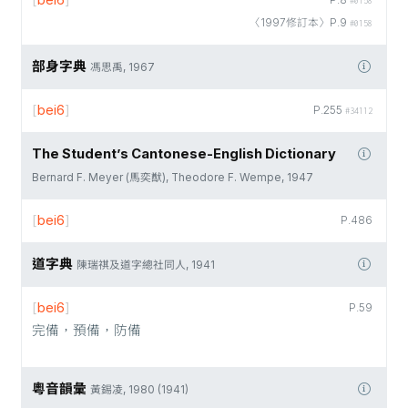
[
bei6
]
P.8
#0158
〈1997修訂本〉P.9
#0158
部身字典
馮思禹, 1967
[
bei6
]
P.255
#34112
The Student’s Cantonese-English Dictionary
Bernard F. Meyer (馬奕猷), Theodore F. Wempe, 1947
[
bei6
]
P.486
道字典
陳瑞祺及道字總社同人, 1941
[
bei6
]
P.59
完備，預備，防備
粵音韻彙
黃錫凌, 1980 (1941)