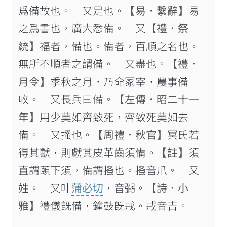
爲備故也。 又足也。
【易．繫辭】
易
之爲書也，廣大悉備。 又
【禮．祭
統】
福者，備也。備者，百順之名也。
無所不順者之謂備。 又盡也。
【禮．
月令】
季秋之月，乃命冢宰，農事備
收。 又長兵曰備。
【左傳．昭二十一
年】
用少莫如齊致死，齊致死莫如去
備。 又搔也。
【周禮．秋官】
冥氏若
得其獸，則獻其皮革齒須備。
【註】
須
直謂頤下須，備謂搔也。搔音爪。 又
姓。 又叶
蒲必切
，音弼。
【詩．小
雅】
禮儀旣備，鐘鼓旣戒。戒音吉。