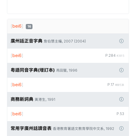
[
bei6
]
16
廣州話正音字典
詹伯慧主編, 2007 (2004)
[
bei6
]
P.284
#3915
粵語同音字典(增訂本)
馮田獵, 1996
[
bei6
]
P.17
#00538
商務新詞典
黃港生, 1991
[
bei6
]
P.53
常用字廣州話讀音表
香港教育署語文教育學院中文系, 1992