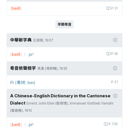
[
bei6
]
P.31
早期粵音
中華新字典
王頌棠, 1937
[
bei6
]
pi꜅
P.18
粵音依聲檢字
馮漢 (馮師韓), 1935
Pi (粵拼: bei)
P.31
A Chinese-English Dictionary in the Cantonese
Dialect
Ernest John Eitel (歐德理), Immanuel Gottlieb Genähr
(葉道勝), 1910
[
bei6
]
pí꜅
P.735