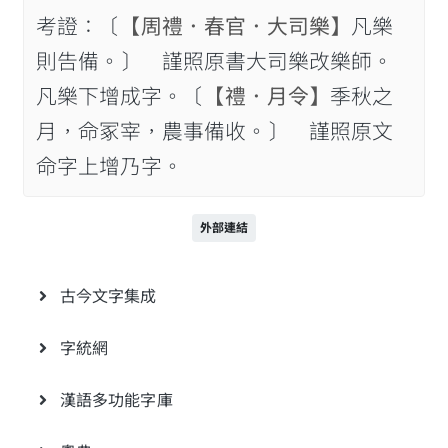
考證：〔
【周禮．春官．大司樂】
凡樂
則告備。〕 謹照原書大司樂改樂師。
凡樂下增成字。〔
【禮．月令】
季秋之
月，命冢宰，農事備收。〕 謹照原文
命字上增乃字。
外部連結
古今文字集成
字統網
漢語多功能字庫