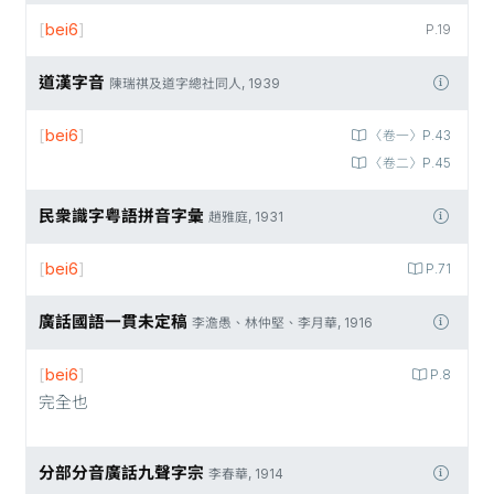
[
bei6
]
P.19
道漢字音
陳瑞祺及道字總社同人, 1939
[
bei6
]
〈卷一〉P.43
〈卷二〉P.45
民衆識字粤語拼音字彙
趙雅庭, 1931
[
bei6
]
P.71
廣話國語一貫未定稿
李澹愚、林仲堅、李月華, 1916
[
bei6
]
P.8
完全也
分部分音廣話九聲字宗
李春華, 1914