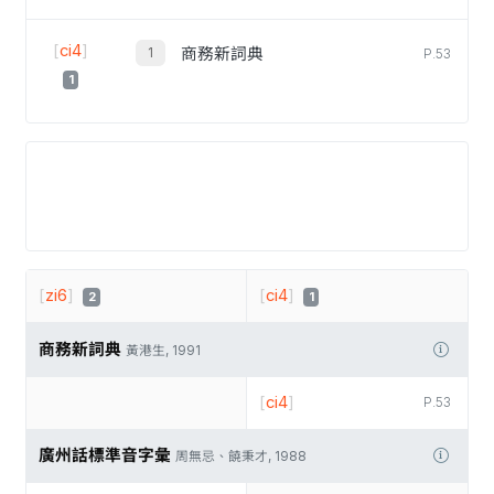
[
ci4
]
商務新詞典
P.53
1
[
zi6
]
[
ci4
]
2
1
商務新詞典
黃港生, 1991
[
ci4
]
P.53
廣州話標準音字彙
周無忌、饒秉才, 1988