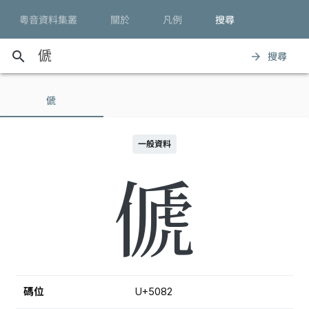
粵音資料集叢
關於
凡例
搜尋
search
搜尋
arrow_forward
傂
一般資料
傂
碼位
U+5082