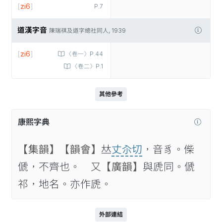
[
zi6
]
P.7
道漢字音
陳瑞祺及道字總社同人, 1939
[
zi6
]
〈卷一〉P.44
〈卷二〉P.1
其他參考
康熙字典
【集韻】
【韻會】
𠀤
丈𡭗切
，音豸。偨
傂，不齊也。 又
【廣韻】
與虒同。傂
祁，地名。亦作虒。
外部連結