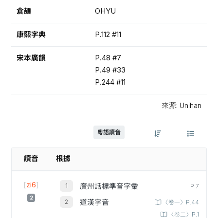
倉頡
OHYU
康熙字典
P.112 #11
宋本廣韻
P.48 #7
P.49 #33
P.244 #11
來源: Unihan
粵語讀音
讀音
根據
[
zi6
]
廣州話標準音字彙
P.7
2
道漢字音
〈卷一〉P.44
〈卷二〉P.1