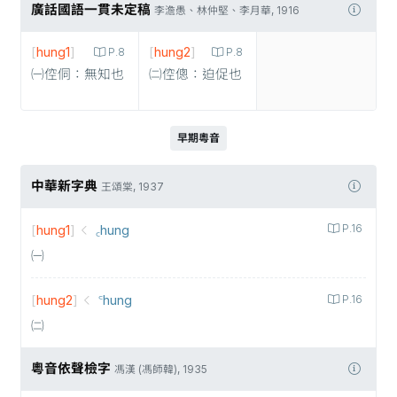
廣話國語一貫未定稿
李澹愚、林仲堅、李月華, 1916
[
hung1
]
[
hung2
]
P.8
P.8
㈠倥侗：無知也
㈡倥傯：迫促也
早期粵音
中華新字典
王頌棠, 1937
[
hung1
]
꜀hung
P.16
㈠
[
hung2
]
꜂hung
P.16
㈡
粵音依聲檢字
馮漢 (馮師韓), 1935