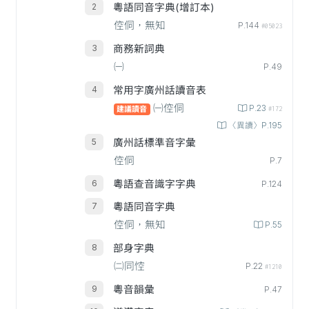
粵語同音字典(增訂本)
倥侗，無知
P.144
#05023
商務新詞典
㈠
P.49
常用字廣州話讀音表
㈠倥侗
P.23
建議讀音
#172
〈異讀〉P.195
廣州話標準音字彙
倥侗
P.7
粵語查音識字字典
P.124
粵語同音字典
倥侗，無知
P.55
部身字典
㈡同悾
P.22
#1210
粵音韻彙
P.47