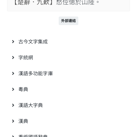
【楚辭．九歎】
愁倥傯於山陸。
外部連結
古今文字集成
字統網
漢語多功能字庫
粵典
漢語大字典
漢典