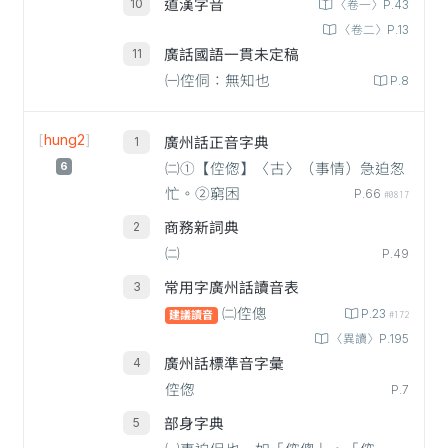
道漢字音
〈卷一〉P.43
〈卷二〉P.13
廣話國語一貫未定稿
㈠倥侗：無知也
P.8
[
hung2
]
廣州話正音字典
6
㈡①【倥偬】〈古〉（事情）急迫怱
忙。②窮困
P.66
#0817
商務新詞典
㈡
P.49
常用字廣州話讀音表
㈡倥傯
P.23
建議讀音
#172
〈異讀〉P.195
廣州話標準音字彙
倥偬
P.7
部身字典