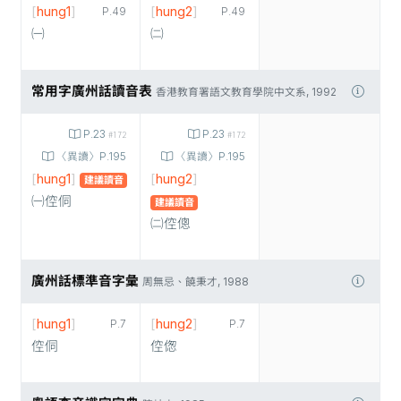
[
hung1
]
[
hung2
]
P.49
P.49
㈠
㈡
常用字廣州話讀音表
香港教育署語文教育學院中文系, 1992
P.23
P.23
#172
#172
〈異讀〉P.195
〈異讀〉P.195
[
hung1
]
[
hung2
]
建議讀音
㈠倥侗
建議讀音
㈡倥傯
廣州話標準音字彙
周無忌、饒秉才, 1988
[
hung1
]
[
hung2
]
P.7
P.7
倥侗
倥偬