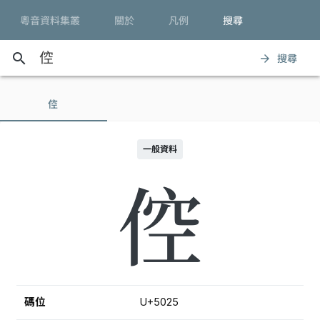
粵音資料集叢
關於
凡例
搜尋
search
搜尋
arrow_forward
倥
一般資料
倥
碼位
U+5025