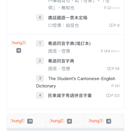
㈠事迫促也，如「倥傯」。「倥
侗」，無知也
P.22
#1210
廣話國語一貫未定稿
㈡倥傯：迫促也
P.8
[
hung3
]
粵語同音字典(增訂本)
4
困苦，倥傯
P.144
#05037
粵語同音字典
困苦，倥傯
P.56
The Student’s Cantonese-English
Dictionary
P.141
民衆識字粤語拼音字彙
P.123
[
hung1
]
[
hung2
]
[
hung3
]
11
6
4