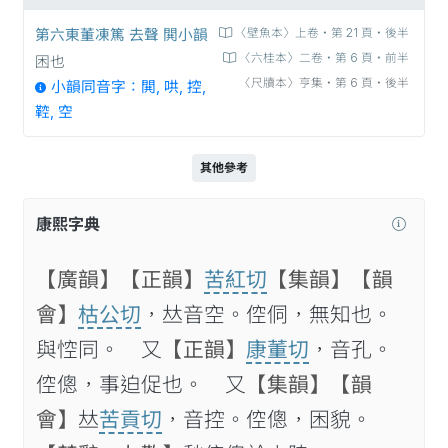
第六東董凍篤 去聲 閧小韻
〈壁魚本〉上卷‧第 21 頁‧後半
〈六桂本〉二卷‧第 6 頁‧前半
困也
〈尺牘本〉亨集‧第 6 頁‧後半
小韻同音字：閧, 哄, 控,
鞚, 空
其他參考
康熙字典
【廣韻】
【正韻】
苦紅切
【集韻】
【韻
會】
枯公切
，𠀤音空。倥侗，無知也。
與悾同。 又
【正韻】
康董切
，音孔。
倥傯，事迫促也。 又
【集韻】
【韻
會】
𠀤
苦貢切
，音控。倥傯，困貌。