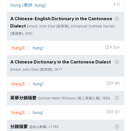
Hung (粵拼: hung)
P.11
A Chinese-English Dictionary in the Cantonese
Dialect
Ernest John Eitel (歐德理), Immanuel Gottlieb Genähr
(葉道勝), 1910
[
hung3
]
hung꜄
P.254
A Chinese Dictionary in the Cantonese Dialect
Ernest John Eitel (歐德理), 1877
[
hung3
]
hung꜄
P.181
英華分韻撮要
Samuel Wells Williams (衛三畏廉士甫), 1856
[
hung3
]
hung꜄
P.101
分韻撮要
溫岐山較輯, <1782