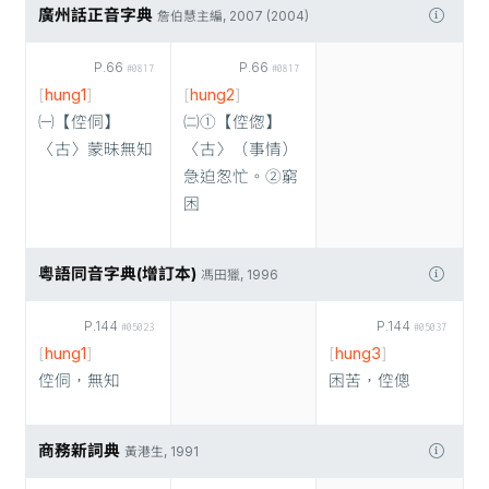
廣州話正音字典
詹伯慧主編, 2007 (2004)
P.66
P.66
#0817
#0817
[
hung1
]
[
hung2
]
㈠【倥侗】
㈡①【倥偬】
〈古〉蒙昧無知
〈古〉（事情）
急迫怱忙。②窮
困
粵語同音字典(增訂本)
馮田獵, 1996
P.144
P.144
#05023
#05037
[
hung1
]
[
hung3
]
倥侗，無知
困苦，倥傯
商務新詞典
黃港生, 1991