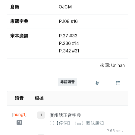
倉頡
OJCM
康熙字典
P.108 #16
宋本廣韻
P.27 #33
P.236 #14
P.342 #31
來源: Unihan
粵語讀音
讀音
根據
[
hung1
]
廣州話正音字典
11
㈠【倥侗】〈古〉蒙昧無知
P.66
#0817