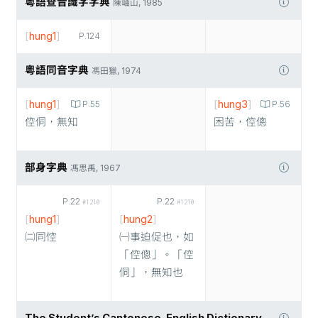
粵語查音識字字典
陳岫山, 1985
[
hung1
]
P.124
粵語同音字典
馮田獵, 1974
[
hung1
]
[
hung3
]
P.55
P.56
倥侗，無知
困苦，倥傯
部身字典
馮思禹, 1967
P.22
P.22
#1210
#1210
[
hung1
]
[
hung2
]
㈡同悾
㈠事迫促也，如
「倥傯」。「倥
侗」，無知也