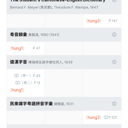
The Student’s Cantonese-English Dictionary
Bernard F. Meyer (馬奕猷), Theodore F. Wempe, 1947
[
hung3
]
P.141
粵音韻彙
黃錫凌, 1980 (1941)
[
hung1
]
P.47
道漢字音
陳瑞祺及道字總社同人, 1939
〈卷一〉P.43
〈卷二〉P.13
[
hung1
]
民衆識字粤語拼音字彙
趙雅庭, 1931
[
hung3
]
P.123