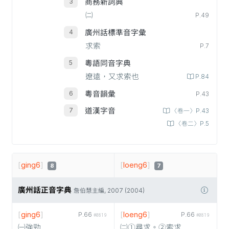
商務新詞典
㈡
P.49
廣州話標準音字彙
求索
P.7
粵語同音字典
遼遠，又求索也
P.84
粵音韻彙
P.43
道漢字音
〈卷一〉P.43
〈卷二〉P.5
[
ging6
]
[
loeng6
]
8
7
廣州話正音字典
詹伯慧主編, 2007 (2004)
[
ging6
]
[
loeng6
]
P.66
P.66
#0819
#0819
㈠強勁
㈡①尋求。②索求