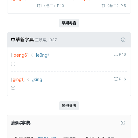
〈卷二〉P.10
〈卷二〉P.5
早期粵音
中華新字典
王頌棠, 1937
[
loeng6
]
leūng꜅
P.16
㈠
[
ging1
]
꜀king
P.16
㈡
其他參考
康熙字典