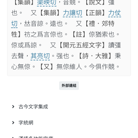
【集韻】
渠映切
，音競。
【說文】
彊
也。 又
【集韻】
力讓切
【正韻】
力仗
切
，𠀤音諒。遠也。 又
【禮．郊特
牲】
祊之爲言倞也。
【註】
倞猶索也。
倞或爲諒。 又
【開元五經文字】
讀彊
去聲，
其亮切
。强也。
【詩．大雅】
秉
心無倞。
【又】
無倞維人。今俱作競。
外部連結
古今文字集成
字統網