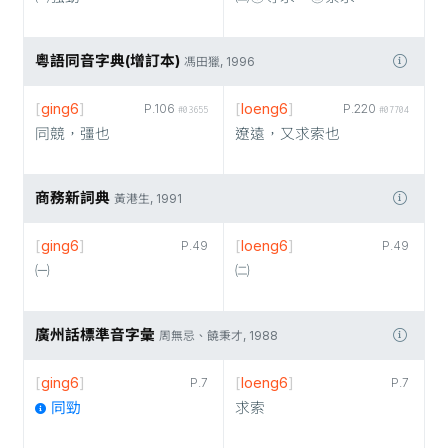
粵語同音字典(增訂本)
馮田獵, 1996
[
ging6
]
[
loeng6
]
P.106
P.220
#03655
#07704
同競，彊也
遼遠，又求索也
商務新詞典
黃港生, 1991
[
ging6
]
[
loeng6
]
P.49
P.49
㈠
㈡
廣州話標準音字彙
周無忌、饒秉才, 1988
[
ging6
]
[
loeng6
]
P.7
P.7
同勁
求索