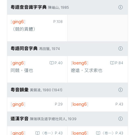
粵語查音識字字典
陳岫山, 1985
[
ging6
]
P.108
（競的異體）
粵語同音字典
馮田獵, 1974
[
ging6
]
[
loeng6
]
P.40
P.84
同競，彊也
遼遠，又求索也
粵音韻彙
黃錫凌, 1980 (1941)
[
ging6
]
[
loeng6
]
P.29
P.43
道漢字音
陳瑞祺及道字總社同人, 1939
[
ging6
]
[
loeng6
]
〈卷一〉P.43
〈卷一〉P.43