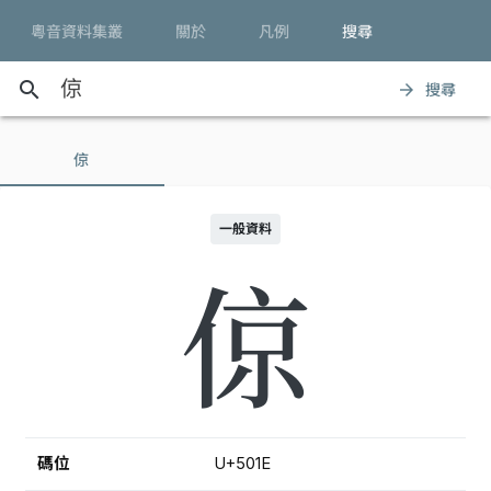
粵音資料集叢
關於
凡例
搜尋
search
搜尋
arrow_forward
倞
一般資料
倞
碼位
U+501E