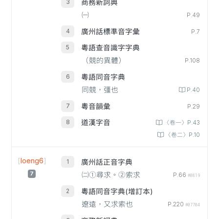
商務新詞典
㈠
P.49
廣州話標準音字彙
P.7
粵語查音識字字典
（競的異體）
P.108
粵語同音字典
同競，彊也
P.40
粵音韻彙
P.29
道漢字音
〈卷一〉P.43
〈卷二〉P.10
[
loeng6
]
廣州話正音字典
7
㈡①尋求。②索求
P.66
#0819
粵語同音字典(增訂本)
遼遠，又求索也
P.220
#07704