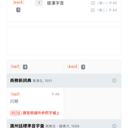
[
kei4
]
道漢字音
〈卷一〉P.43
1
〈卷二〉P.44
[
hei1
]
[
kei4
]
3
1
商務新詞典
黃港生, 1991
[
hei1
]
P.48
同魌
讀音根據所參照字補上
校訂註
廣州話標準音字彙
周無忌、饒秉才, 1988