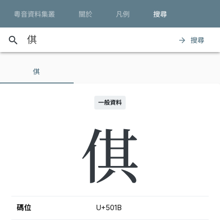
粵音資料集叢
關於
凡例
搜尋
search
搜尋
arrow_forward
倛
一般資料
倛
碼位
U+501B