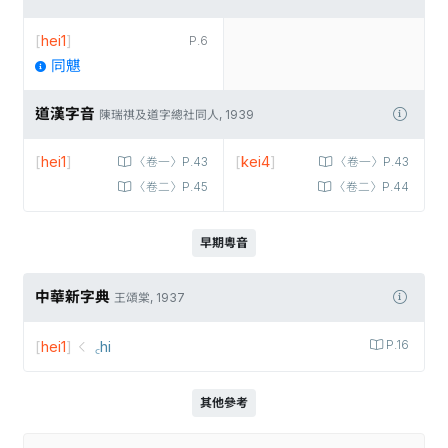
[
hei1
]
P.6
同魌
道漢字音
陳瑞祺及道字總社同人, 1939
[
hei1
]
[
kei4
]
〈卷一〉P.43
〈卷一〉P.43
〈卷二〉P.45
〈卷二〉P.44
早期粵音
中華新字典
王頌棠, 1937
[
hei1
]
꜀hi
P.16
其他參考