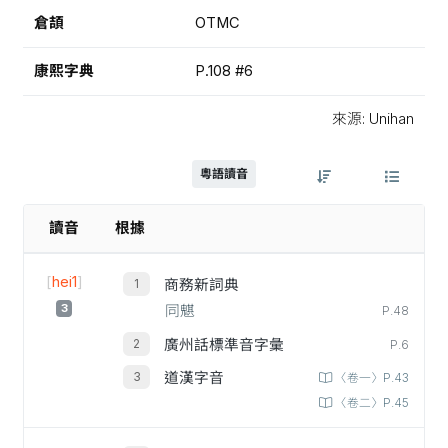
倉頡
OTMC
康熙字典
P.108 #6
來源: Unihan
粵語讀音
讀音
根據
[
hei1
]
商務新詞典
3
同魌
P.48
廣州話標準音字彙
P.6
道漢字音
〈卷一〉P.43
〈卷二〉P.45