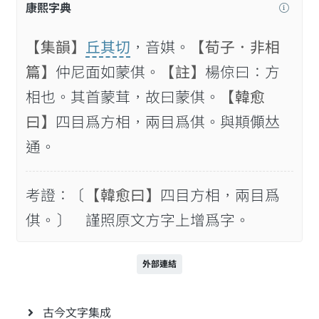
康熙字典
【集韻】
丘其切
，音娸。
【荀子．非相
篇】
仲尼面如蒙倛。
【註】
楊倞曰：方
相也。其首蒙茸，故曰蒙倛。
【韓愈
曰】
四目爲方相，兩目爲倛。與䫏𠐾𠀤
通。
考證：〔
【韓愈曰】
四目方相，兩目爲
倛。〕 謹照原文方字上增爲字。
外部連結
古今文字集成