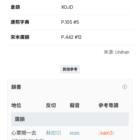
倉頡
XOJD
康熙字典
P.105 #5
宋本廣韻
P.442 #12
來源: Unihan
其他參考
韻書
地位
反切
擬音
參考粵讀
廣韻
sɒm
心覃開一去
蘇紺切
[
sam3
]