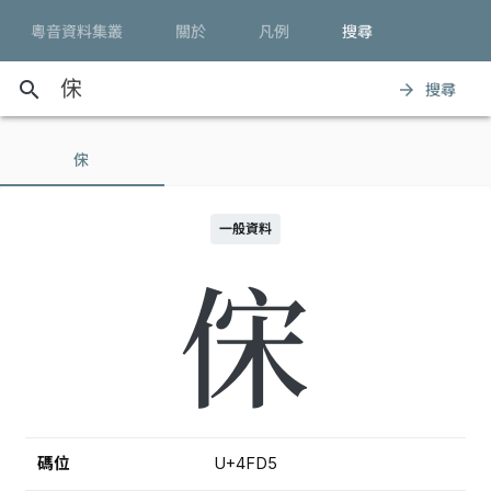
粵音資料集叢
關於
凡例
搜尋
search
搜尋
arrow_forward
俕
一般資料
俕
碼位
U+4FD5