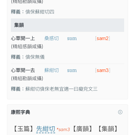
(精
組
勘
韻
咸
攝
)
釋義：
僋俕蘇紺切四
集韻
sɒm
心覃開一上
桑感切
[
sam2
]
(精
組
感
韻
咸
攝
)
釋義：
僋俕無儀
sɒm
心覃開一去
蘇紺切
[
sam3
]
(精
組
勘
韻
咸
攝
)
釋義：
蘇紺切僋俕老無宜適一曰癡皃文三
康熙字典
【玉篇】
先紺切
【廣韻】
【集韻】
*sam3