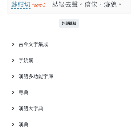
蘇紺切
，𠀤靸去聲。僋俕，癡貌。
*sam3
外部連結
古今文字集成
字統網
漢語多功能字庫
粵典
漢語大字典
漢典