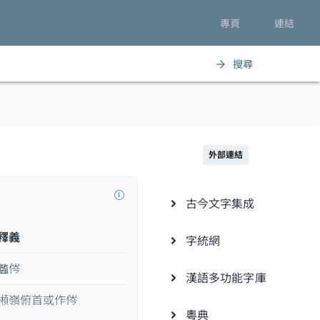
專頁
連結
搜尋
arrow_forward
外部連結
古今文字集成
釋義
字統網
𠐼侺
漢語多功能字庫
䫐嶺俯首或作侺
粵典