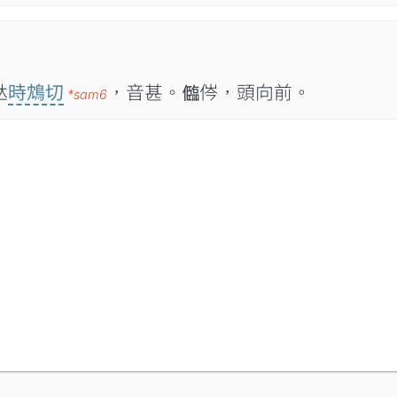

時鴆切
，音甚。𠐼侺，頭向前。
*sam6