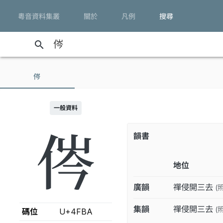
粵音資料集叢
關於
凡例
搜尋
search
侺
一般資料
侺
韻書
地位
廣韻
禪侵開三去
(
集韻
禪侵開三去
(
碼位
U+4FBA