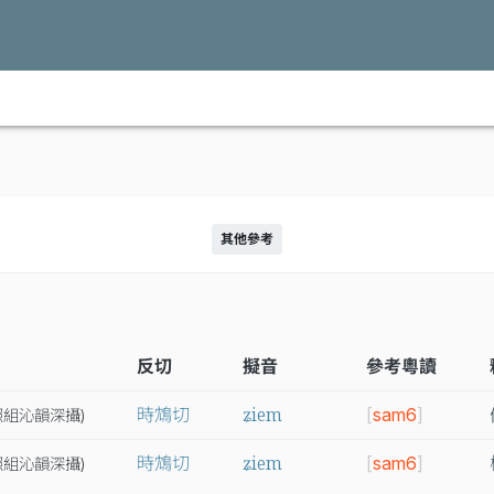
其他參考
反切
擬音
參考粵讀
ʑiem
時鴆切
[
sam6
]
照
組
沁
韻
深
攝
)
ʑiem
時鴆切
[
sam6
]
照
組
沁
韻
深
攝
)