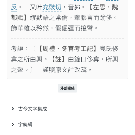
反
。 又叶
充豉切
，音𨛅。
【左思．魏
都賦】
繆默語之常倫，牽膠言而踰侈。
飾華離以矜然，假倔彊而攘臂。
考證：〔
【周禮．冬官考工記】
鳧氏侈
弇之所由興。
【註】
由鐘口侈弇，所興
之聲。〕 謹照原文註改疏。
外部連結
古今文字集成
字統網