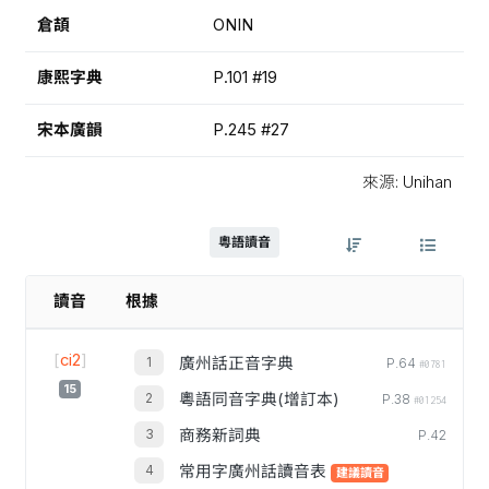
倉頡
ONIN
康熙字典
P.101 #19
宋本廣韻
P.245 #27
來源: Unihan
粵語讀音
讀音
根據
[
ci2
]
廣州話正音字典
P.64
#0781
15
粵語同音字典(增訂本)
P.38
#01254
商務新詞典
P.42
常用字廣州話讀音表
建議讀音