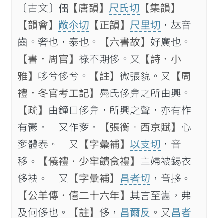
〔古文〕𠈎
【唐韻】
尺氏切
【集韻】
【韻會】
敞尒切
【正韻】
尺里切
，𠀤音
齒。奢也，泰也。
【六書故】
好廣也。
【書．周官】
祿不期侈。又
【詩．小
雅】
哆兮侈兮。
【註】
微張貌。又
【周
禮．冬官考工記】
鳧氏侈弇之所由興。
【疏】
由鐘口侈弇，所興之聲，亦有柞
有鬱。 又作奓。
【張衡．西京賦】
心
奓體泰。 又
【字彙補】
以支切
，音
移。
【儀禮．少牢饋食禮】
主婦被錫衣
侈袂。 又
【字彙補】
昌者切
，音拸。
【公羊傳．僖二十六年】
其言至巂，弗
及何侈也。
【註】
侈，
昌爾反
。又
昌者