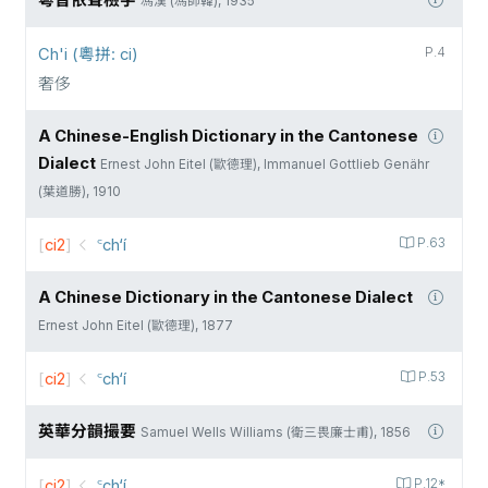
粵音依聲檢字
馮漢 (馮師韓), 1935
Ch'i (粵拼: ci)
P.4
奢侈
A Chinese-English Dictionary in the Cantonese
Dialect
Ernest John Eitel (歐德理), Immanuel Gottlieb Genähr
(葉道勝), 1910
[
ci2
]
꜂ch‘í
P.63
A Chinese Dictionary in the Cantonese Dialect
Ernest John Eitel (歐德理), 1877
[
ci2
]
꜂ch‘í
P.53
英華分韻撮要
Samuel Wells Williams (衛三畏廉士甫), 1856
[
ci2
]
꜂ch‘í
P.12*