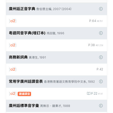
廣州話正音字典
詹伯慧主編, 2007 (2004)
[
ci2
]
P.64
#0781
粵語同音字典(增訂本)
馮田獵, 1996
[
ci2
]
P.38
#01254
商務新詞典
黃港生, 1991
[
ci2
]
P.42
常用字廣州話讀音表
香港教育署語文教育學院中文系, 1992
[
ci2
]
P.22
建議讀音
#141
廣州話標準音字彙
周無忌、饒秉才, 1988