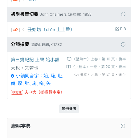
初學粵音切要
John Chalmers (湛約翰), 1855
[
ci2
]
丑始切（ch'e 上上聲）
P.8
分韻撮要
溫岐山較輯, <1782
第三幾紀記 上聲 始小韻
〈壁魚本〉上卷‧第 10 頁‧後半
〈六桂本〉一卷‧第 20 頁‧後半
大也。又奢也
〈尺牘本〉元集‧第 21 頁‧後半
小韻同音字：始, 恥, 耻,
齒, 豕, 弛, 施, 柂, 矢
夫→大（據振賢本定）
校訂註
其他參考
康熙字典