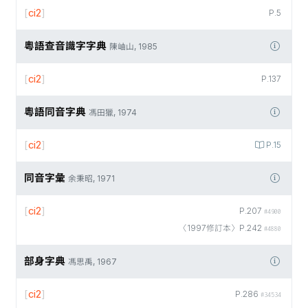
[
ci2
]
P.5
粵語查音識字字典
陳岫山, 1985
[
ci2
]
P.137
粵語同音字典
馮田獵, 1974
[
ci2
]
P.15
同音字彙
余秉昭, 1971
[
ci2
]
P.207
#4900
〈1997修訂本〉P.242
#4880
部身字典
馮思禹, 1967
[
ci2
]
P.286
#34534