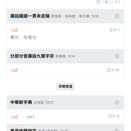
〈卷二〉P.1
廣話國語一貫未定稿
李澹愚、林仲堅、李月華, 1916
[
ci2
]
P.7
奢也，放寬也
分部分音廣話九聲字宗
李春華, 1914
[
ci2
]
P.46
早期粵音
中華新字典
王頌棠, 1937
[
ci2
]
꜂ch’i
P.12