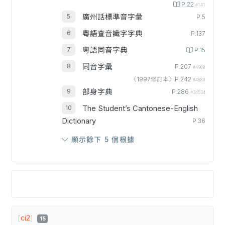
P.22
#141
廣州話標準音字彙
P.5
粵語查音識字字典
P.137
粵語同音字典
P.15
同音字彙
P.207
#4900
〈1997修訂本〉P.242
#4880
部身字典
P.286
#34534
The Student’s Cantonese-English
Dictionary
P.36
顯示餘下 5 個根據
[
ci2
]
15