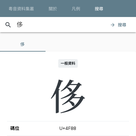
粵音資料集叢
關於
凡例
搜尋
search
搜尋
arrow_forward
侈
一般資料
侈
碼位
U+4F88