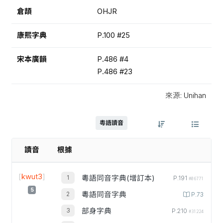
倉頡
OHJR
康熙字典
P.100 #25
宋本廣韻
P.486 #4
P.486 #23
來源: Unihan
粵語讀音
讀音
根據
[
kwut3
]
粵語同音字典(增訂本)
P.191
#06771
5
粵語同音字典
P.73
部身字典
P.210
#31224