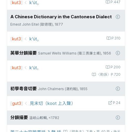
[
kut3
]
k‘út⸰
P.447
A Chinese Dictionary in the Cantonese Dialect
Ernest John Eitel (歐德理), 1877
[
kut3
]
k‘út⸰
P.310
英華分韻撮要
Samuel Wells Williams (衛三畏廉士甫), 1856
[
kut3
]
k‘út꜆
P.200
〈勘誤〉P.720
初學粵音切要
John Chalmers (湛約翰), 1855
[
gut3
]
見末切（koot 上入聲）
P.24
分韻撮要
溫岐山較輯, <1782
第二十七官管貫括 入聲 括
〈壁魚本〉下卷‧第 40 頁‧後半