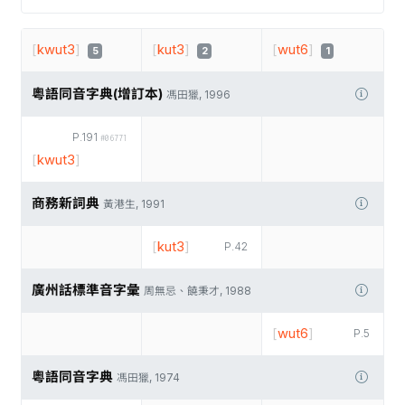
[
kwut3
]
[
kut3
]
[
wut6
]
5
2
1
粵語同音字典(增訂本)
馮田獵, 1996
P.191
#06771
[
kwut3
]
商務新詞典
黃港生, 1991
[
kut3
]
P.42
廣州話標準音字彙
周無忌、饒秉才, 1988
[
wut6
]
P.5
粵語同音字典
馮田獵, 1974