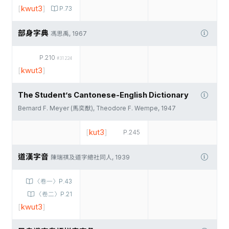
[
kwut3
]
P.73
部身字典
馮思禹, 1967
P.210
#31224
[
kwut3
]
The Student’s Cantonese-English Dictionary
Bernard F. Meyer (馬奕猷), Theodore F. Wempe, 1947
[
kut3
]
P.245
道漢字音
陳瑞祺及道字總社同人, 1939
〈卷一〉P.43
〈卷二〉P.21
[
kwut3
]