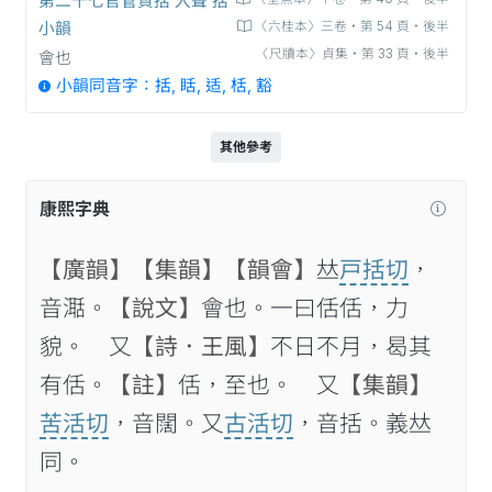
小韻
〈六桂本〉三卷‧第 54 頁‧後半
〈尺牘本〉貞集‧第 33 頁‧後半
會也
小韻同音字：括, 䀨, 适, 栝, 豁
其他參考
康熙字典
【廣韻】
【集韻】
【韻會】
𠀤
戸括切
，
音𣽅。
【說文】
會也。一曰佸佸，力
貌。 又
【詩．王風】
不日不月，曷其
有佸。
【註】
佸，至也。 又
【集韻】
苦活切
，音闊。又
古活切
，音括。義𠀤
同。