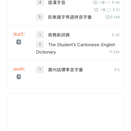
道漢字音
〈卷一〉P.43
〈卷二〉P.21
民衆識字粤語拼音字彙
P.149
[
kut3
]
商務新詞典
P.42
2
The Student’s Cantonese-English
Dictionary
P.245
[
wut6
]
廣州話標準音字彙
P.5
1