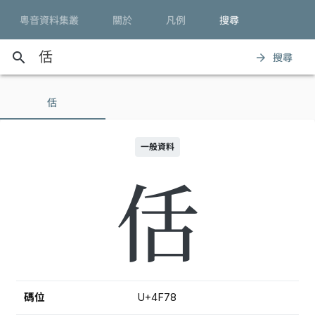
粵音資料集叢
關於
凡例
搜尋
search
搜尋
arrow_forward
佸
一般資料
佸
碼位
U+4F78