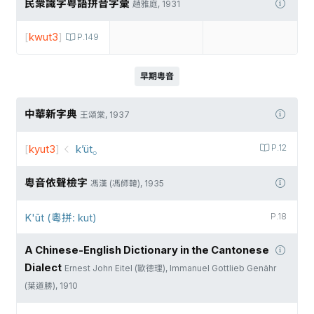
民衆識字粤語拼音字彙
趙雅庭, 1931
[
kwut3
]
P.149
早期粵音
中華新字典
王頌棠, 1937
[
kyut3
]
k’üt⸰
P.12
粵音依聲檢字
馮漢 (馮師韓), 1935
K'ūt (粵拼: kut)
P.18
A Chinese-English Dictionary in the Cantonese
Dialect
Ernest John Eitel (歐德理), Immanuel Gottlieb Genähr
(葉道勝), 1910